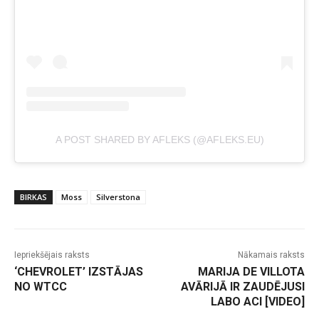
A POST SHARED BY AFLEKS (@AFLEKS.EU)
BIRKAS
Moss
Silverstona
Iepriekšējais raksts
Nākamais raksts
‘CHEVROLET’ IZSTĀJAS
MARIJA DE VILLOTA
NO WTCC
AVĀRIJĀ IR ZAUDĒJUSI
LABO ACI [VIDEO]