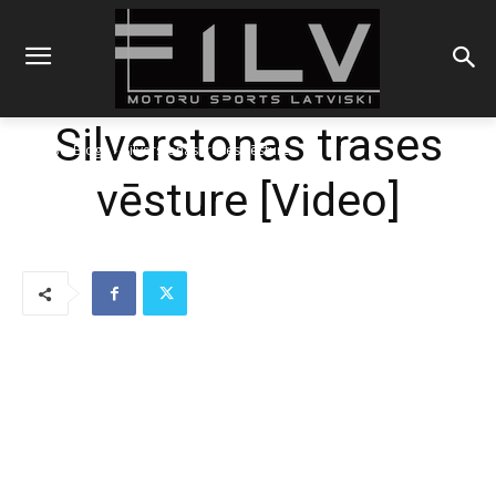
Silverstonas trases
Sākums
Blogs
Silverstonas trases vēsture
vēsture [Video]