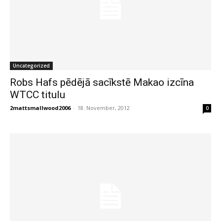
Uncategorized
Robs Hafs pēdējā sacīkstē Makao izcīna
WTCC titulu
2mattsmallwood2006
-
18. November, 2012
0