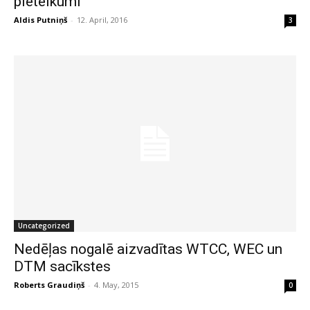
pieteikumi
Aldis Putniņš
-
12. April, 2016
3
Uncategorized
Nedēļas nogalē aizvadītas WTCC, WEC un
DTM sacīkstes
Roberts Graudiņš
-
4. May, 2015
0