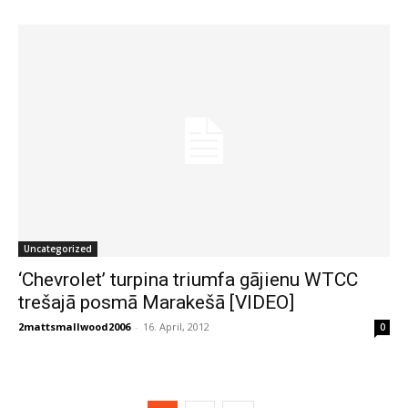
Uncategorized
‘Chevrolet’ turpina triumfa gājienu WTCC
trešajā posmā Marakešā [VIDEO]
2mattsmallwood2006
-
16. April, 2012
0