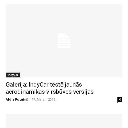
IndyCar
Galerija: IndyCar testē jaunās
aerodinamikas virsbūves versijas
Aldis Putniņš
-
17. March, 2015
0