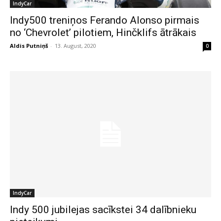
IndyCar
Indy500 treniņos Ferando Alonso pirmais
no ‘Chevrolet’ pilotiem, Hinčklifs ātrākais
Aldis Putniņš
-
13. August, 2020
0
IndyCar
Indy 500 jubilejas sacīkstei 34 dalībnieku