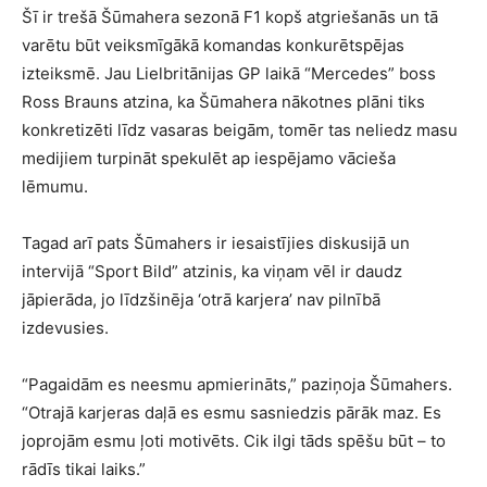
Šī ir trešā Šūmahera sezonā F1 kopš atgriešanās un tā
varētu būt veiksmīgākā komandas konkurētspējas
izteiksmē. Jau Lielbritānijas GP laikā “Mercedes” boss
Ross Brauns atzina, ka Šūmahera nākotnes plāni tiks
konkretizēti līdz vasaras beigām, tomēr tas neliedz masu
medijiem turpināt spekulēt ap iespējamo vācieša
lēmumu.
Tagad arī pats Šūmahers ir iesaistījies diskusijā un
intervijā “Sport Bild” atzinis, ka viņam vēl ir daudz
jāpierāda, jo līdzšinēja ‘otrā karjera’ nav pilnībā
izdevusies.
“Pagaidām es neesmu apmierināts,” paziņoja Šūmahers.
“Otrajā karjeras daļā es esmu sasniedzis pārāk maz. Es
joprojām esmu ļoti motivēts. Cik ilgi tāds spēšu būt – to
rādīs tikai laiks.”