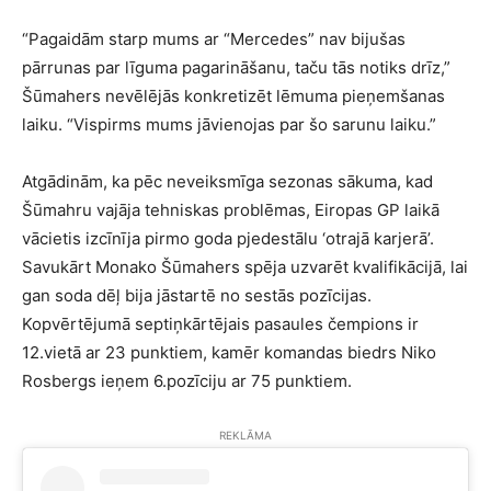
“Pagaidām starp mums ar “Mercedes” nav bijušas
pārrunas par līguma pagarināšanu, taču tās notiks drīz,”
Šūmahers nevēlējās konkretizēt lēmuma pieņemšanas
laiku. “Vispirms mums jāvienojas par šo sarunu laiku.”
Atgādinām, ka pēc neveiksmīga sezonas sākuma, kad
Šūmahru vajāja tehniskas problēmas, Eiropas GP laikā
vācietis izcīnīja pirmo goda pjedestālu ‘otrajā karjerā’.
Savukārt Monako Šūmahers spēja uzvarēt kvalifikācijā, lai
gan soda dēļ bija jāstartē no sestās pozīcijas.
Kopvērtējumā septiņkārtējais pasaules čempions ir
12.vietā ar 23 punktiem, kamēr komandas biedrs Niko
Rosbergs ieņem 6.pozīciju ar 75 punktiem.
REKLĀMA