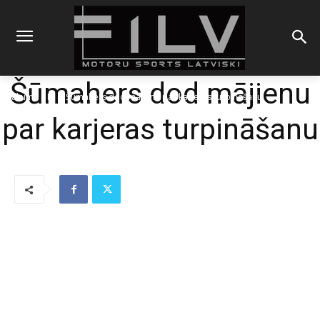
Šūmahers dod mājienu
Sākums
F1
Šūmahers dod mājienu par karjeras turpināšanu
par karjeras turpināšanu