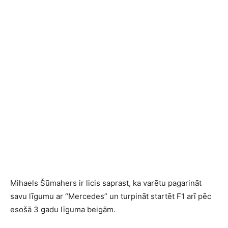
Mihaels Šūmahers ir licis saprast, ka varētu pagarināt
savu līgumu ar “Mercedes” un turpināt startēt F1 arī pēc
esošā 3 gadu līguma beigām.