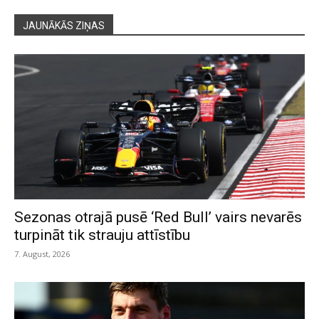
JAUNĀKĀS ZIŅAS
Sezonas otrajā pusē ‘Red Bull’ vairs nevarēs
turpināt tik strauju attīstību
7. August, 2026