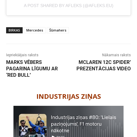
A POST SHARED BY AFLEKS (@AFLEKS.EU)
BIRKAS
Mercedes
Šūmahers
Iepriekšējais raksts
Nākamais raksts
MARKS VĒBERS
MCLAREN 12C SPIDER’
PAGARINA LĪGUMU AR
PREZENTĀCIJAS VIDEO
‘RED BULL’
-
INDUSTRIJAS ZIŅAS