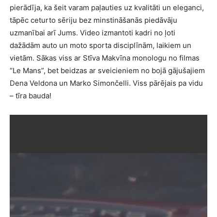
pierādīja, ka šeit varam paļauties uz kvalitāti un eleganci,
tāpēc ceturto sēriju bez minstināšanās piedāvāju
uzmanībai arī Jums. Video izmantoti kadri no ļoti
dažādām auto un moto sporta disciplīnām, laikiem un
vietām. Sākas viss ar Stīva Makvīna monologu no filmas
“Le Mans”, bet beidzas ar sveicieniem no bojā gājušajiem
Dena Veldona un Marko Simončelli. Viss pārējais pa vidu
– tīra bauda!