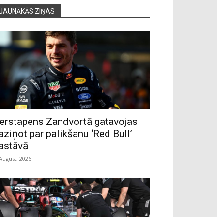
JAUNĀKĀS ZIŅAS
erstapens Zandvortā gatavojas
aziņot par palikšanu ‘Red Bull’
astāvā
 August, 2026