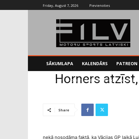
Friday, August 7, 2026
Pievienoties
SĀKUMLAPA
KALENDĀRS
PATREON
Horners atzīst
Sākums
F1
Horners atzīst, ka Hamiltons rīkojies p
Share
nekā nosodāma faktā, ka Vācijas GP laikā Lu