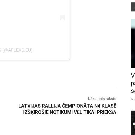
S (@AFLEKS.EU)
V
p
s
6.
Nākamais raksts
LATVIJAS RALLIJA ČEMPIONĀTA N4 KLASĒ
IZŠĶIROŠIE NOTIKUMI VĒL TIKAI PRIEKŠĀ