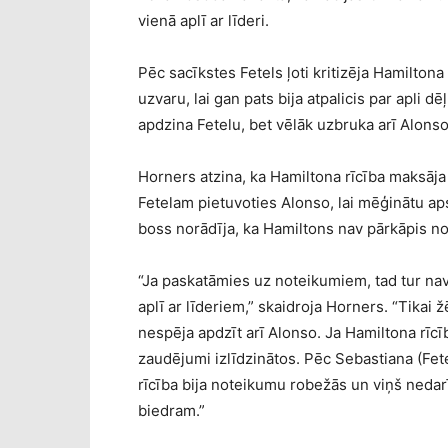
vienā aplī ar līderi.
Pēc sacīkstes Fetels ļoti kritizēja Hamiltona 
uzvaru, lai gan pats bija atpalicis par apli 
apdzina Fetelu, bet vēlāk uzbruka arī Alonso 
Horners atzina, ka Hamiltona rīcība maksāja 
Fetelam pietuvoties Alonso, lai mēģinātu ap
boss norādīja, ka Hamiltons nav pārkāpis n
“Ja paskatāmies uz noteikumiem, tad tur nav 
aplī ar līderiem,” skaidroja Horners. “Tikai
nespēja apdzīt arī Alonso. Ja Hamiltona rīcī
zaudējumi izlīdzinātos. Pēc Sebastiana (Fet
rīcība bija noteikumu robežās un viņš neda
biedram.”