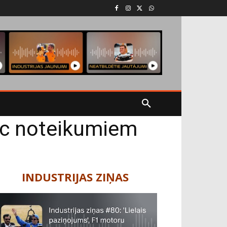
pēc noteikumiem
INDUSTRIJAS ZIŅAS