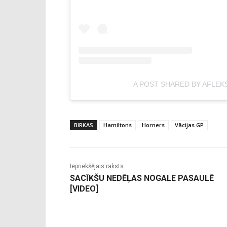
A POST SHARED BY AFLEK
BIRKAS
Hamiltons
Horners
Vācijas GP
Iepriekšējais raksts
SACĪKŠU NEDĒĻAS NOGALE PASAULĒ
[VIDEO]
-