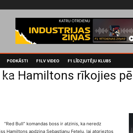
PODKĀSTI
F1LV VIDEO
F1 LĪDZJUTĒJU KLUBS
, ka Hamiltons rīkojies 
ēc noteikumiem
“Red Bull” komandas boss ir atzinis, ka neredz
iss Hamiltons apdzina Sebastianu Fetelu, lai atgrieztos