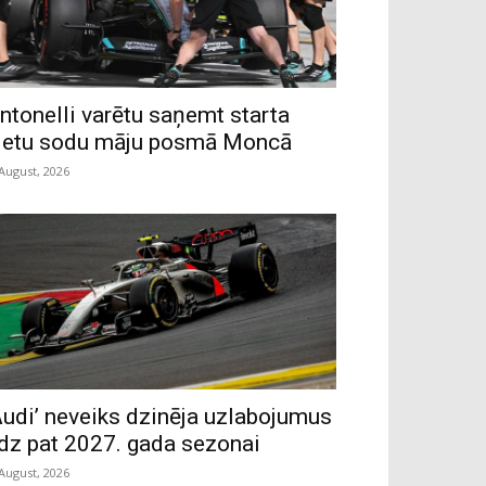
ntonelli varētu saņemt starta
ietu sodu māju posmā Moncā
 August, 2026
Audi’ neveiks dzinēja uzlabojumus
īdz pat 2027. gada sezonai
 August, 2026