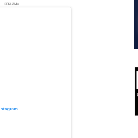
REKLĀMA
nstagram