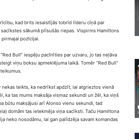
rīcību, kad brits iesaistījās tobrīd līderu cīņā par
dēļ sacīkstes sākumā plīsušās riepas. Vispirms Hamiltons
pirmajai pozīcijai.
“Red Bull” iespēju pacīnīties par uzvaru, jo tas neļāva
steigt viņu boksu apmeklējuma laikā. Tomēr “Red Bull”
oteikumus.
nekas teikts, ka nedrīkst apdzīt, lai atgrieztos vienā
 žēl, ka tas mums maksāja vismaz sekundi un žēl, ka viņš
ba būtu maksājusi arī Alonso vienu sekundi, tad
ela) domām tas ietekmēja viņa sacīksti. Taču Hamiltona
rīja neko nosodāmu, lai gan palīdzēja savam komandas