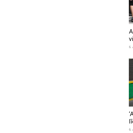
A
v
6.
‘
l
6.