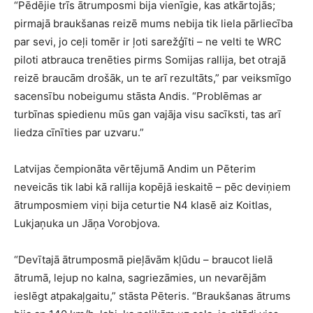
“Pēdējie trīs ātrumposmi bija vienīgie, kas atkārtojās;
pirmajā braukšanas reizē mums nebija tik liela pārliecība
par sevi, jo ceļi tomēr ir ļoti sarežģīti – ne velti te WRC
piloti atbrauca trenēties pirms Somijas rallija, bet otrajā
reizē braucām drošāk, un te arī rezultāts,” par veiksmīgo
sacensību nobeigumu stāsta Andis. “Problēmas ar
turbīnas spiedienu mūs gan vajāja visu sacīksti, tas arī
liedza cīnīties par uzvaru.”
Latvijas čempionāta vērtējumā Andim un Pēterim
neveicās tik labi kā rallija kopējā ieskaitē – pēc deviņiem
ātrumposmiem viņi bija ceturtie N4 klasē aiz Koitlas,
Lukjaņuka un Jāņa Vorobjova.
“Devītajā ātrumposmā pieļāvām kļūdu – braucot lielā
ātrumā, lejup no kalna, sagriezāmies, un nevarējām
ieslēgt atpakaļgaitu,” stāsta Pēteris. “Braukšanas ātrums