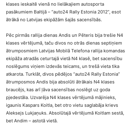
klases ieskaitē vienā no lielākajiem autosporta
pasākumiem Baltijā – “auto24 Rally Estonia 2012”, esot
ātrākā no Latvijas ekipāžām šajās sacensībās.
Pēc pirmās rallija dienas Andis un Pēteris bija trešie N4
klases vērtējumā, taču divos no otrās dienas septiņiem
ātrumposmiem Latvijas Mobilā Telefona rallija komandas
ekipāža atradās ceturtajā vietā N4 klasē, bet sacensību
noslēgums viņiem izdevās teicams, un trešā vieta tika
atkarota. Turklāt, divos pēdējos “auto24 Rally Estonia”
ātrumposmos Andis bija absolūti ātrākais N4 klases
braucējs, kas arī ļāva sacensības noslēgt uz goda
pjedestāla. Uzvarēja N4 klases vērtējumā mājinieks,
igaunis Kaspars Koitla, bet otro vietu saglabāja krievs
Aleksejs Lukjaņuks. Absolūtajā vērtējumā Koitlam sestā,
bet Andim – astotā vietā.