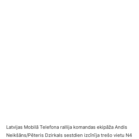
Latvijas Mobilā Telefona rallija komandas ekipāža Andis
Neikšāns/Pēteris Dzirkals sestdien izcīnīja trešo vietu N4