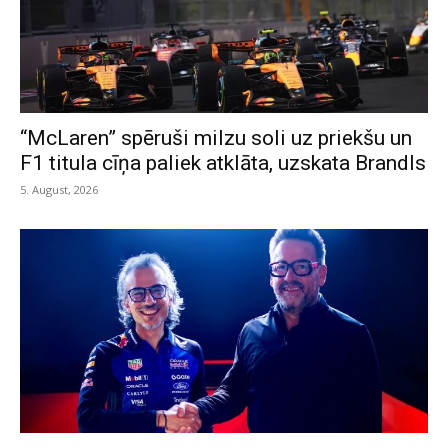
“McLaren” spēruši milzu soli uz priekšu un
F1 titula cīņa paliek atklāta, uzskata Brandls
5. August, 2026