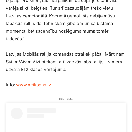
bija ap 140 km/h, labi, ka palikām uz ceļa, jo citādi viss
varēja slikti beigties. Tur arī pazaudējām trešo vietu
Latvijas čempionātā. Kopumā ņemot, šis nebija mūsu
labākais rallijs dēļ tehniskām ķibelēm un šā bīstamā
momenta, bet sacensību noslēgums mums tomēr
izdevās.”
Latvijas Mobilās rallija komandas otrai ekipāžai, Mārtiņam
Svilim/Aivim Aizilniekam, arī izdevās labs rallijs – viņiem
uzvara E12 klases vērtējumā.
Info:
www.neiksans.lv
REKLĀMA