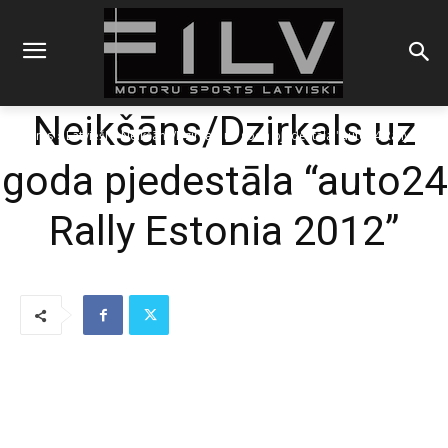
Neikšāns/Dzirkals uz
Sākums
Latvieši
Neikšāns/Dzirkals uz goda pjedestāla "auto24 Rally
Estonia 2012"
goda pjedestāla “auto24
Rally Estonia 2012”