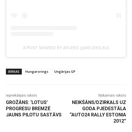
A POST SHARED BY AFLEKS (@AFLEKS.EU)
BIRKAS
Hungarorings
Ungārijas GP
Iepriekšējais raksts
Nākamais raksts
GROŽĀNS: ‘LOTUS’
NEIKŠĀNS/DZIRKALS UZ
PROGRESU BREMZĒ
GODA PJEDESTĀLA
JAUNS PILOTU SASTĀVS
“AUTO24 RALLY ESTONIA
2012”
-