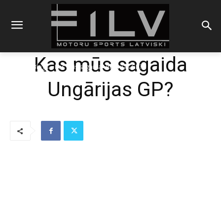
Kas mūs sagaida
Sākums
Blogs
Kas mūs sagaida Ungārijas GP?
Ungārijas GP?