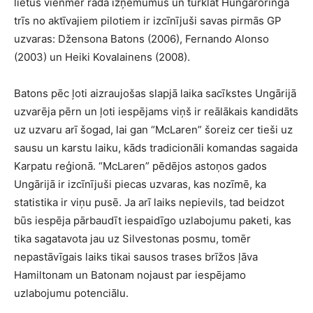
lietus vienmēr rada izņēmumus un turklāt Hungaroringā
trīs no aktīvajiem pilotiem ir izcīnījuši savas pirmās GP
uzvaras: Džensona Batons (2006), Fernando Alonso
(2003) un Heiki Kovalainens (2008).
Batons pēc ļoti aizraujošas slapjā laika sacīkstes Ungārijā
uzvarēja pērn un ļoti iespējams viņš ir reālākais kandidāts
uz uzvaru arī šogad, lai gan “McLaren” šoreiz cer tieši uz
sausu un karstu laiku, kāds tradicionāli komandas sagaida
Karpatu reģionā. “McLaren” pēdējos astoņos gados
Ungārijā ir izcīnījuši piecas uzvaras, kas nozīmē, ka
statistika ir viņu pusē. Ja arī laiks nepievils, tad beidzot
būs iespēja pārbaudīt iespaidīgo uzlabojumu paketi, kas
tika sagatavota jau uz Silvestonas posmu, tomēr
nepastāvīgais laiks tikai sausos trases brīžos ļāva
Hamiltonam un Batonam nojaust par iespējamo
uzlabojumu potenciālu.