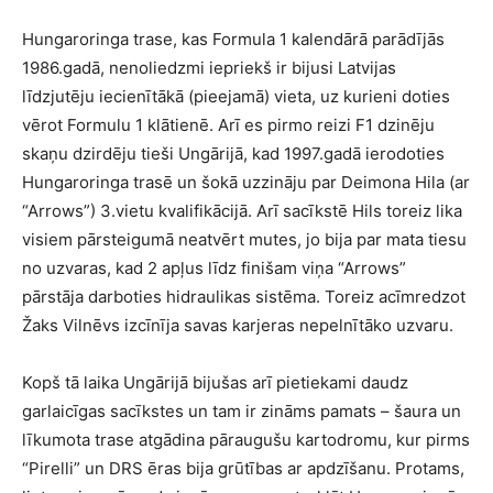
Hungaroringa trase, kas Formula 1 kalendārā parādījās
1986.gadā, nenoliedzmi iepriekš ir bijusi Latvijas
līdzjutēju iecienītākā (pieejamā) vieta, uz kurieni doties
vērot Formulu 1 klātienē. Arī es pirmo reizi F1 dzinēju
skaņu dzirdēju tieši Ungārijā, kad 1997.gadā ierodoties
Hungaroringa trasē un šokā uzzināju par Deimona Hila (ar
“Arrows”) 3.vietu kvalifikācijā. Arī sacīkstē Hils toreiz lika
visiem pārsteigumā neatvērt mutes, jo bija par mata tiesu
no uzvaras, kad 2 apļus līdz finišam viņa “Arrows”
pārstāja darboties hidraulikas sistēma. Toreiz acīmredzot
Žaks Vilnēvs izcīnīja savas karjeras nepelnītāko uzvaru.
Kopš tā laika Ungārijā bijušas arī pietiekami daudz
garlaicīgas sacīkstes un tam ir zināms pamats – šaura un
līkumota trase atgādina pāraugušu kartodromu, kur pirms
“Pirelli” un DRS ēras bija grūtības ar apdzīšanu. Protams,