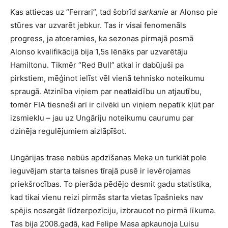
Kas attiecas uz “Ferrari”, tad šobrīd
sarkanie
ar Alonso pie
stūres var uzvarēt jebkur. Tas ir visai fenomenāls
progress, ja atceramies, ka sezonas pirmajā posmā
Alonso kvalifikācijā bija 1,5s lēnāks par uzvarētāju
Hamiltonu. Tikmēr “Red Bull” atkal ir dabūjuši pa
pirkstiem, mēģinot ielīst vēl vienā tehnisko noteikumu
spraugā. Atzinība viņiem par neatlaidību un atjautību,
tomēr FIA tiesneši arī ir cilvēki un viņiem nepatīk kļūt par
izsmieklu – jau uz Ungāriju noteikumu caurumu par
dzinēja regulējumiem aizlāpīšot.
Ungārijas trase nebūs apdzīšanas Meka un turklāt pole
ieguvējam starta taisnes tīrajā pusē ir ievērojamas
priekšrocības. To pierāda pēdējo desmit gadu statistika,
kad tikai vienu reizi pirmās starta vietas īpašnieks nav
spējis nosargāt līdzerpozīciju, izbraucot no pirmā līkuma.
Tas bija 2008.gadā, kad Felipe Masa apkaunoja Luisu