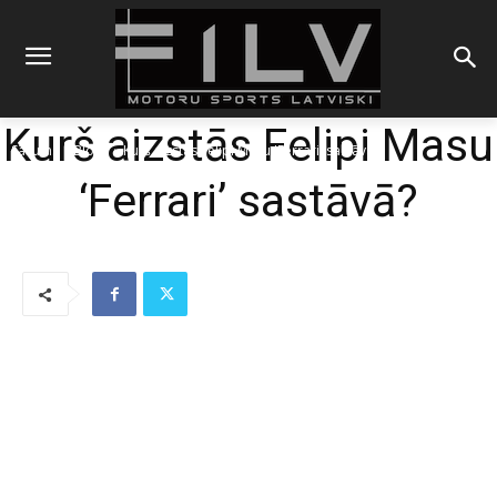
Kurš aizstās Felipi Masu
Sākums
Blogs
Kurš aizstās Felipi Masu 'Ferrari' sastāvā?
‘Ferrari’ sastāvā?