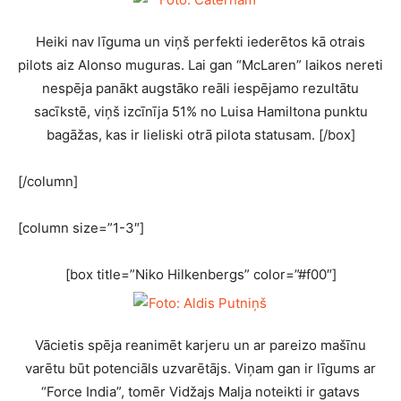
Heiki nav līguma un viņš perfekti iederētos kā otrais
pilots aiz Alonso muguras. Lai gan “McLaren” laikos nereti
nespēja panākt augstāko reāli iespējamo rezultātu
sacīkstē, viņš izcīnīja 51% no Luisa Hamiltona punktu
bagāžas, kas ir lieliski otrā pilota statusam. [/box]
[/column]
[column size=”1-3″]
[box title=”Niko Hilkenbergs” color=”#f00″]
Vācietis spēja reanimēt karjeru un ar pareizo mašīnu
varētu būt potenciāls uzvarētājs. Viņam gan ir līgums ar
“Force India”, tomēr Vidžajs Malja noteikti ir gatavs