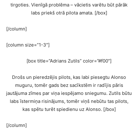
tirgoties. Vienīgā problēma – vācietis varētu būt pārāk
labs priekš otrā pilota amata. [/box]
[/column]
[column size=”1-3″]
[box title=”Adrians Zutils” color=”#f00″]
Drošs un pieredzējis pilots, kas labi piesegtu Alonso
muguru, tomēr gads bez sacīkstēm ir radījis pāris
jautājuma zīmes par viņa iespējamo sniegumu. Zutils būtu
labs īstermiņa risinājums, tomēr viņš nebūtu tas pilots,
kas spētu turēt spiedienu uz Alonso. [/box]
[/column]