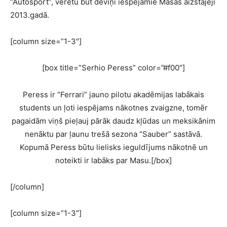
“Autosport”, verētu būt deviņi iespējamie Masas aizstājēji
2013.gadā.
[column size=”1-3″]
[box title=”Serhio Peress” color=”#f00″]
Peress ir “Ferrari” jauno pilotu akadēmijas labākais
students un ļoti iespējams nākotnes zvaigzne, tomēr
pagaidām viņš pieļauj pārāk daudz kļūdas un meksikānim
nenāktu par ļaunu trešā sezona “Sauber” sastāvā.
Kopumā Peress būtu lielisks ieguldījums nākotnē un
noteikti ir labāks par Masu.[/box]
[/column]
[column size=”1-3″]