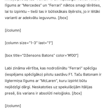
līgums ar “Mercedes” un “Ferrari” nāktos smagi tērēties,
lai to izpirktu – tieši tas ir būtiskākais šķērslis, jo ir lētāki
varianti ar adekvātu ieguvumu. [/box]
[/column]
[column size=”1-3″ last=”1″]
[box title=”Džensons Batons” color=”#f00″]
Labi zināma vērtība, kas nodrošinātu “Ferrari” spēcīgu
(iespējams spēcīgāko) pilotu sastāvu F1. Taču Batonam ir
ilgtermiņa līgums ar “McLaren”, kuru izpirkt būtu
nejēdzīgi dārgi. Neskatoties uz spekulācijām Itālijas
presē, šis varians ir absolūti neloģisks. [/box]
[/column]