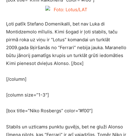
Ļoti patīk Stefano Domenikalli, bet nav Luka di
Montidzemolo mīlulis. Kimi šogad ir ļoti stabils, taču
pirmā roka uz viņu ir “Lotus” komandai un turklāt
2009.gada šķiršanās no “Ferrari” nebija jauka. Maranello
būtu jānorij pamatīgs krupis un turklāt grūti iedomāties
Kimi pienesot dvieļus Alonso. [/box]
[/column]
[column size=”1-3″]
[box title=”Niko Rosbergs” color=”#f00″]
Stabils un uzticams punktu guvējs, bet ne gluži Alonso
līmeņa pilots, kas “Ferrari” ir arī vajadzīgs. Tomēr Niko ir