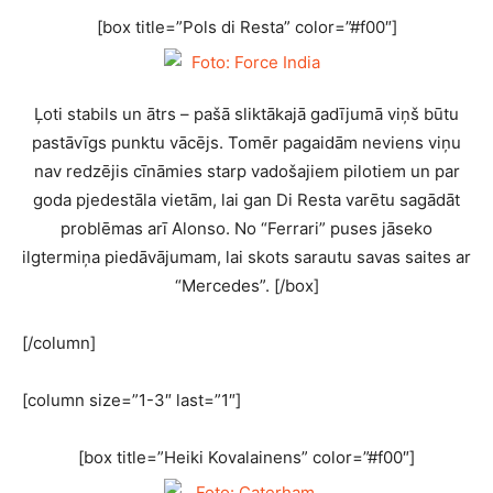
[box title=”Pols di Resta” color=”#f00″]
Ļoti stabils un ātrs – pašā sliktākajā gadījumā viņš būtu
pastāvīgs punktu vācējs. Tomēr pagaidām neviens viņu
nav redzējis cīnāmies starp vadošajiem pilotiem un par
goda pjedestāla vietām, lai gan Di Resta varētu sagādāt
problēmas arī Alonso. No “Ferrari” puses jāseko
ilgtermiņa piedāvājumam, lai skots sarautu savas saites ar
“Mercedes”. [/box]
[/column]
[column size=”1-3″ last=”1″]
[box title=”Heiki Kovalainens” color=”#f00″]