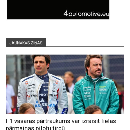
JAUNĀKĀS ZIŅAS
F1 vasaras pārtraukums var izraisīt lielas
pārmaiņas pilotu tirgū