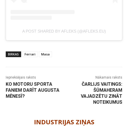
A POST SHARED BY AFLEKS (@AFLEKS.EU)
BIRKAS
Ferrari
Masa
Iepriekšējais raksts
Nākamais raksts
KO MOTORU SPORTA
ČARLIJS VAITINGS:
FANIEM DARĪT AUGUSTA
ŠŪMAHERAM
MĒNESĪ?
VAJADZĒTU ZINĀT
NOTEIKUMUS
-
INDUSTRIJAS ZIŅAS