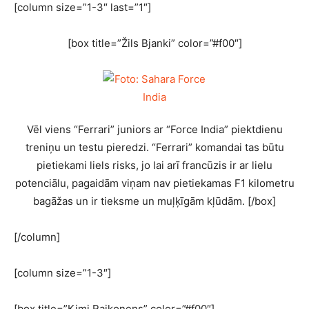
[column size=”1-3″ last=”1″]
[box title=”Žils Bjanki” color=”#f00″]
Vēl viens “Ferrari” juniors ar “Force India” piektdienu
treniņu un testu pieredzi. “Ferrari” komandai tas būtu
pietiekami liels risks, jo lai arī francūzis ir ar lielu
potenciālu, pagaidām viņam nav pietiekamas F1 kilometru
bagāžas un ir tieksme un muļķīgām kļūdām. [/box]
[/column]
[column size=”1-3″]
[box title=”Kimi Raikonens” color=”#f00″]