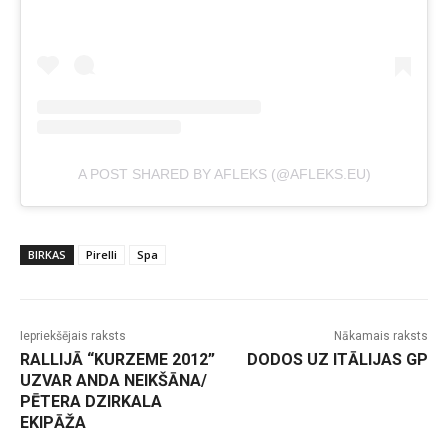
A POST SHARED BY AFLEKS (@AFLEKS.EU)
BIRKAS
Pirelli
Spa
Iepriekšējais raksts
Nākamais raksts
RALLIJĀ “KURZEME 2012”
DODOS UZ ITĀLIJAS GP
UZVAR ANDA NEIKŠĀNA/
PĒTERA DZIRKALA
EKIPĀŽA