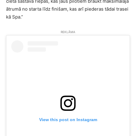
cietā sastāva riepas, kas ļaus pilotiem braukt maksimālajā
ātrumā no starta līdz finišam, kas arī piederas tādai trasei
kā Spa.”
REKLĀMA
View this post on Instagram