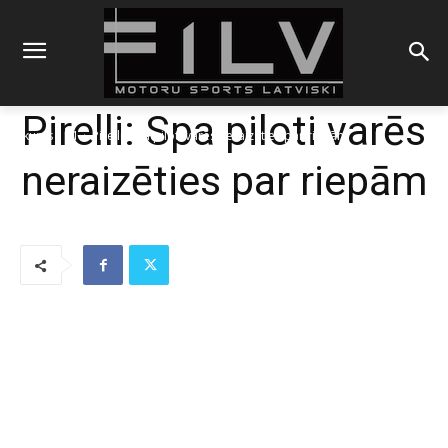
Pirelli: Spa piloti varēs
Sākums
F1
Pirelli: Spa piloti varēs neraizēties par riepām
neraizēties par riepām