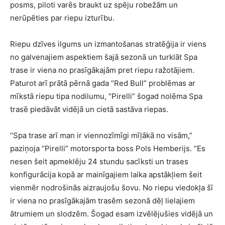
posms, piloti varēs braukt uz spēju robežām un
nerūpēties par riepu izturību.
Riepu dzīves ilgums un izmantošanas stratēģija ir viens
no galvenajiem aspektiem šajā sezonā un turklāt Spa
trase ir viena no prasīgākajām pret riepu ražotājiem.
Paturot arī prātā pērnā gada “Red Bull” problēmas ar
mīkstā riepu tipa nodilumu, “Pirelli” šogad nolēma Spa
trasē piedāvāt vidējā un cietā sastāva riepas.
“Spa trase arī man ir viennozīmīgi mīļākā no visām,”
paziņoja “Pirelli” motorsporta boss Pols Hemberijs. “Es
nesen šeit apmeklēju 24 stundu sacīksti un trases
konfigurācija kopā ar mainīgajiem laika apstākļiem šeit
vienmēr nodrošinās aizraujošu šovu. No riepu viedokļa šī
ir viena no prasīgākajām trasēm sezonā dēļ lielajiem
ātrumiem un slodzēm. Šogad esam izvēlējušies vidējā un