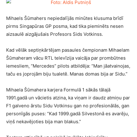
Mihaels Šūmahers nepiedalījās minūtes klusuma brīdī
pirms Singapūras GP posma, kad tika pieminēts nesen
aizsaulē aizgājušais Profesors Sids Votkinss.
Kad vēlāk septiņkārtējam pasaules čempionam Mihaelam
Šūmaheram vācu RTL televīzija vaicāja par prombūtnes
iemesliem, “Mercedes” pilots atbildēja: “Man jāatvainojas,
taču es joprojām biju tualetē. Manas domas bija ar Sidu.”
Mihaela Šūmahera karjera Formulā 1 sākās tālajā
1991.gadā un vācietis atzina, ka viņam ir daudz atmiņu par
F1 galveno ārstu Sidu Votkinsu gan no profesionālās, gan
personīgās puses: “Kad 1999.gadā Silvestonā es avarēju,
viņš nekavējoties bija man blakus.”