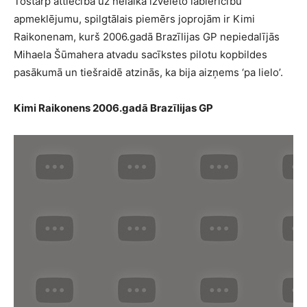
Tostarp attiecībā uz nelaikā izvēlēto labierīcību
apmeklējumu, spilgtālais piemērs joprojām ir Kimi
Raikonenam, kurš 2006.gadā Brazīlijas GP nepiedalījās
Mihaela Šūmahera atvadu sacīkstes pilotu kopbildes
pasākumā un tiešraidē atzinās, ka bija aizņems ‘pa lielo’.
Kimi Raikonens 2006.gadā Brazīlijas GP