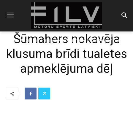
Šūmahers nokavēja
Sākums
Blogs
Šūmahers nokavēja klusuma brīdi tualetes apmeklējuma
dēļ
klusuma brīdi tualetes
apmeklējuma dēļ