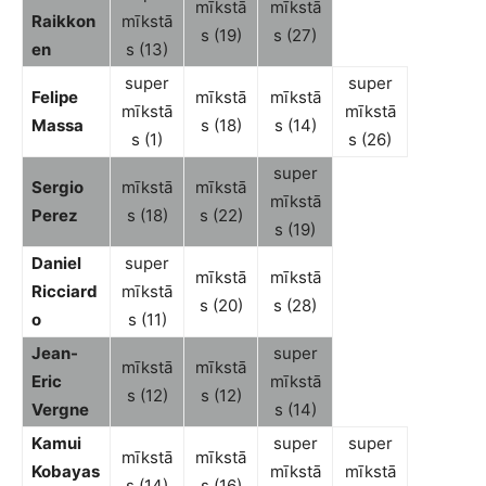
mīkstā
mīkstā
Raikkon
mīkstā
s (19)
s (27)
en
s (13)
super
super
Felipe
mīkstā
mīkstā
mīkstā
mīkstā
Massa
s (18)
s (14)
s (1)
s (26)
super
Sergio
mīkstā
mīkstā
mīkstā
Perez
s (18)
s (22)
s (19)
Daniel
super
mīkstā
mīkstā
Ricciard
mīkstā
s (20)
s (28)
o
s (11)
Jean-
super
mīkstā
mīkstā
Eric
mīkstā
s (12)
s (12)
Vergne
s (14)
Kamui
super
super
mīkstā
mīkstā
Kobayas
mīkstā
mīkstā
s (14)
s (16)