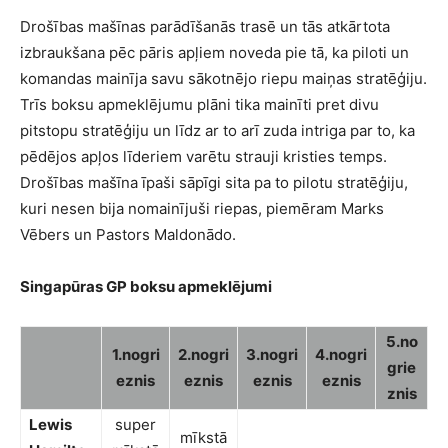
Drošības mašīnas parādīšanās trasē un tās atkārtota
izbraukšana pēc pāris apļiem noveda pie tā, ka piloti un
komandas mainīja savu sākotnējo riepu maiņas stratēģiju.
Trīs boksu apmeklējumu plāni tika mainīti pret divu
pitstopu stratēģiju un līdz ar to arī zuda intriga par to, ka
pēdējos apļos līderiem varētu strauji kristies temps.
Drošības mašīna īpaši sāpīgi sita pa to pilotu stratēģiju,
kuri nesen bija nomainījuši riepas, piemēram Marks
Vēbers un Pastors Maldonādo.
Singapūras GP boksu apmeklējumi
5.no
1.nogri
2.nogri
3.nogri
4.nogri
grie
eznis
eznis
eznis
eznis
znis
Lewis
super
mīkstā