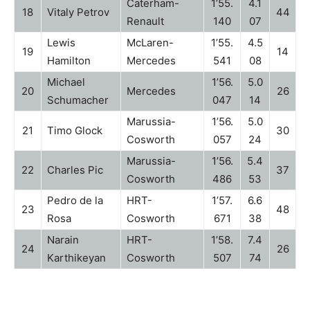
Caterham-
1’55.
4.1
18
Vitaly Petrov
44
Renault
140
07
Lewis
McLaren-
1’55.
4.5
19
14
Hamilton
Mercedes
541
08
Michael
1’56.
5.0
20
Mercedes
26
Schumacher
047
14
Marussia-
1’56.
5.0
21
Timo Glock
30
Cosworth
057
24
Marussia-
1’56.
5.4
22
Charles Pic
37
Cosworth
486
53
Pedro de la
HRT-
1’57.
6.6
23
48
Rosa
Cosworth
671
38
Narain
HRT-
1’58.
7.4
24
26
Karthikeyan
Cosworth
507
74