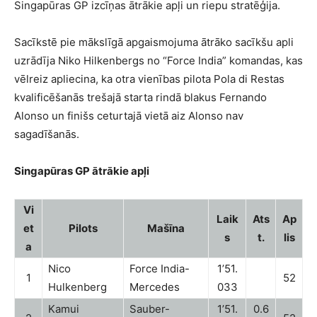
Singapūras GP izcīņas ātrākie apļi un riepu stratēģija.
Sacīkstē pie mākslīgā apgaismojuma ātrāko sacīkšu apli
uzrādīja Niko Hilkenbergs no “Force India” komandas, kas
vēlreiz apliecina, ka otra vienības pilota Pola di Restas
kvalificēšanās trešajā starta rindā blakus Fernando
Alonso un finišs ceturtajā vietā aiz Alonso nav
sagadīšanās.
Singapūras GP ātrākie apļi
Vi
Laik
Ats
Ap
et
Pilots
Mašīna
s
t.
lis
a
Nico
Force India-
1’51.
1
52
Hulkenberg
Mercedes
033
Kamui
Sauber-
1’51.
0.6