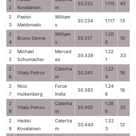
30.232
1.115
45
2
Kovalainen
m
2
Pastor
William
30.234
1.117
13
3
Maldonado
s
2
William
1.20
Bruno Senna
30.317
10
4
s
0
2
Michael
Merced
1.22
30.338
33
5
Schumacher
es
1
2
Caterha
1.22
Vitaly Petrov
30.341
18
6
m
4
2
Nico
Force
1.24
30.363
18
7
Hulkenberg
India
6
2
Caterha
1.28
Vitaly Petrov
30.405
30
8
m
8
2
Heikki
Caterha
1.32
30.440
12
9
Kovalainen
m
3