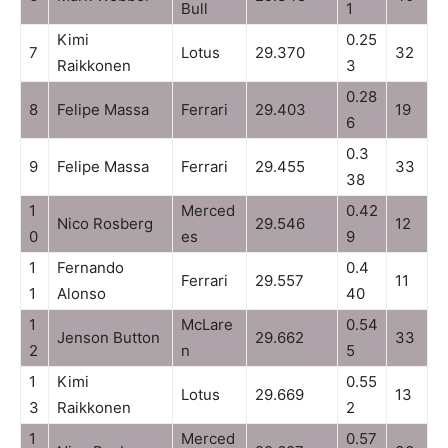
Bull
1
Kimi
0.25
7
Lotus
29.370
32
Raikkonen
3
0.28
8
Felipe Massa
Ferrari
29.403
19
6
0.3
9
Felipe Massa
Ferrari
29.455
33
38
1
Merced
0.42
Nico Rosberg
29.546
12
0
es
9
1
Fernando
0.4
Ferrari
29.557
11
1
Alonso
40
1
McLare
0.54
Jenson Button
29.662
33
2
n
5
1
Kimi
0.55
Lotus
29.669
13
3
Raikkonen
2
1
Merced
0.57