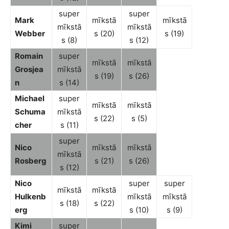
super
super
Mark
mīkstā
mīkstā
mīkstā
mīkstā
Webber
s (20)
s (19)
s (8)
s (12)
Romain
super
mīkstā
mīkstā
Grosjea
mīkstā
s (19)
s (26)
n
s (14)
Michael
super
mīkstā
mīkstā
Schuma
mīkstā
s (22)
s (5)
cher
s (11)
super
Nico
mīkstā
mīkstā
mīkstā
Rosberg
s (21)
s (26)
s (12)
Nico
super
super
mīkstā
mīkstā
Hulkenb
mīkstā
mīkstā
s (18)
s (22)
erg
s (10)
s (9)
Kimi
super