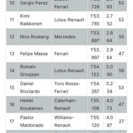
10
Sergio Perez
53
Ferrari
726
93
Kimi
1’53.
2.7
11
Lotus-Renault
53
Raikkonen
785
52
1’53.
2.8
12
Nico Rosberg
Mercedes
55
897
64
1’53.
2.9
13
Felipe Massa
Ferrari
47
997
64
Romain
1’54.
3.0
14
Lotus-Renault
56
Grosjean
123
90
Daniel
Toro Rosso-
1’54.
3.2
15
53
Ricciardo
Ferrari
267
34
Heikki
Caterham-
1’55.
4.0
16
47
Kovalainen
Renault
106
73
Pastor
Williams-
1’55.
4.0
17
27
Maldonado
Renault
120
87