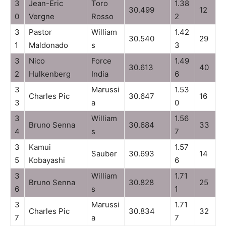
3
Jean-Eric
Toro
1.38
30.499
12
0
Vergne
Rosso
2
3
Pastor
William
1.42
30.540
29
1
Maldonado
s
3
3
Nico
Force
1.49
30.613
40
2
Hulkenberg
India
6
3
Marussi
1.53
Charles Pic
30.647
16
3
a
0
3
William
1.56
Bruno Senna
30.684
33
4
s
7
3
Kamui
1.57
Sauber
30.693
14
5
Kobayashi
6
3
William
1.71
Bruno Senna
30.828
25
6
s
1
3
Marussi
1.71
Charles Pic
30.834
32
7
a
7