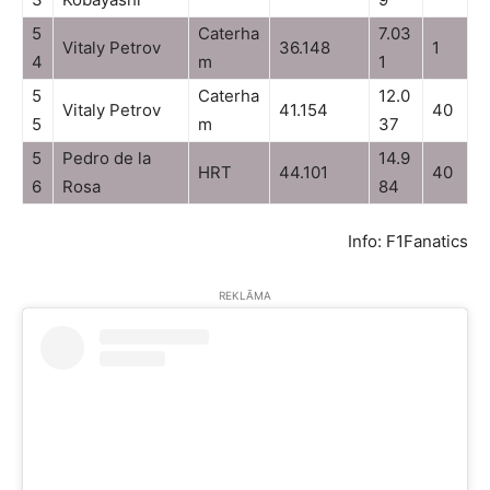
5
Caterha
7.03
Vitaly Petrov
36.148
1
4
m
1
5
Caterha
12.0
Vitaly Petrov
41.154
40
5
m
37
5
Pedro de la
14.9
HRT
44.101
40
6
Rosa
84
Info: F1Fanatics
REKLĀMA