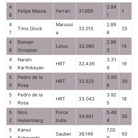
4
2.84
Felipe Massa
Ferrari
31.958
1
6
1
4
Marussi
2.89
Timo Glock
32.015
25
7
a
8
4
Romain
2.96
Lotus
32.080
14
8
Grosjean
3
4
Narain
3.31
HRT
32.436
19
9
Karthikeyan
9
5
Pedro de la
3.50
HRT
32.625
30
0
Rosa
8
5
Pedro de la
3.92
HRT
33.042
18
1
Rosa
5
5
Nico
Force
5.48
34.601
50
2
Hulkenberg
India
4
5
Kamui
7.02
Sauber
36.146
50
3
Kobayashi
9