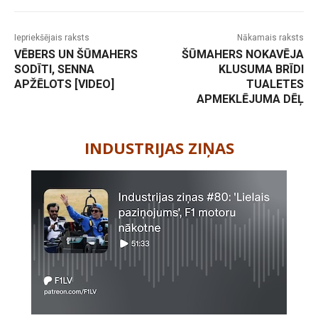
Iepriekšējais raksts
Nākamais raksts
VĒBERS UN ŠŪMAHERS
ŠŪMAHERS NOKAVĒJA
SODĪTI, SENNA
KLUSUMA BRĪDI
APŽĒLOTS [VIDEO]
TUALETES
APMEKLĒJUMA DĒĻ
-
INDUSTRIJAS ZIŅAS