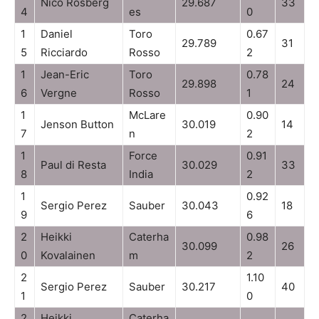
Nico Rosberg
29.687
33
4
es
0
1
Daniel
Toro
0.67
29.789
31
5
Ricciardo
Rosso
2
1
Jean-Eric
Toro
0.78
29.898
24
6
Vergne
Rosso
1
1
McLare
0.90
Jenson Button
30.019
14
7
n
2
1
Force
0.91
Paul di Resta
30.029
33
8
India
2
1
0.92
Sergio Perez
Sauber
30.043
18
9
6
2
Heikki
Caterha
0.98
30.099
26
0
Kovalainen
m
2
2
1.10
Sergio Perez
Sauber
30.217
40
1
0
2
Heikki
Caterha