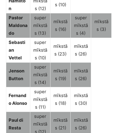
Hamilto
mīkstā
s (10)
n
s (12)
Pastor
super
super
mīkstā
mīkstā
Maldona
mīkstā
mīkstā
s (16)
s (3)
do
s (13)
s (4)
Sebasti
super
mīkstā
mīkstā
an
mīkstā
s (23)
s (26)
Vettel
s (10)
super
Jenson
mīkstā
mīkstā
mīkstā
Button
s (19)
s (26)
s (14)
super
Fernand
mīkstā
mīkstā
mīkstā
o Alonso
s (18)
s (30)
s (11)
super
Paul di
mīkstā
mīkstā
mīkstā
Resta
s (21)
s (26)
s (12)