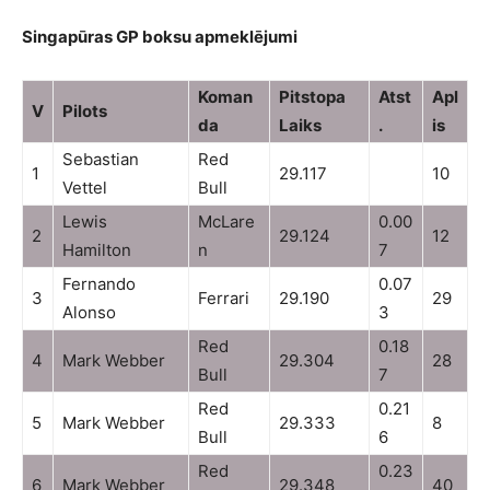
Singapūras GP boksu apmeklējumi
Koman
Pitstopa
Atst
Apl
V
Pilots
da
Laiks
.
is
Sebastian
Red
1
29.117
10
Vettel
Bull
Lewis
McLare
0.00
2
29.124
12
Hamilton
n
7
Fernando
0.07
3
Ferrari
29.190
29
Alonso
3
Red
0.18
4
Mark Webber
29.304
28
Bull
7
Red
0.21
5
Mark Webber
29.333
8
Bull
6
Red
0.23
6
Mark Webber
29.348
40