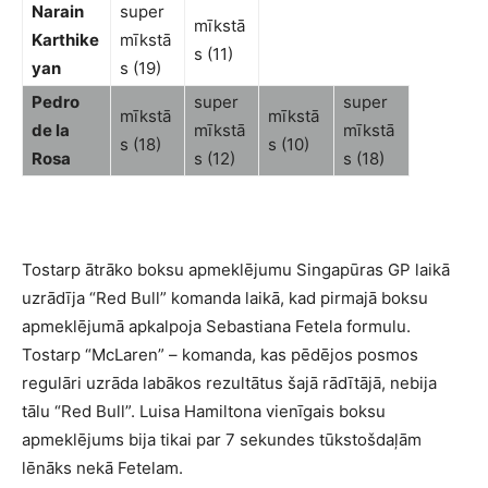
Narain
super
mīkstā
Karthike
mīkstā
s (11)
yan
s (19)
Pedro
super
super
mīkstā
mīkstā
de la
mīkstā
mīkstā
s (18)
s (10)
Rosa
s (12)
s (18)
Tostarp ātrāko boksu apmeklējumu Singapūras GP laikā
uzrādīja “Red Bull” komanda laikā, kad pirmajā boksu
apmeklējumā apkalpoja Sebastiana Fetela formulu.
Tostarp “McLaren” – komanda, kas pēdējos posmos
regulāri uzrāda labākos rezultātus šajā rādītājā, nebija
tālu “Red Bull”. Luisa Hamiltona vienīgais boksu
apmeklējums bija tikai par 7 sekundes tūkstošdaļām
lēnāks nekā Fetelam.