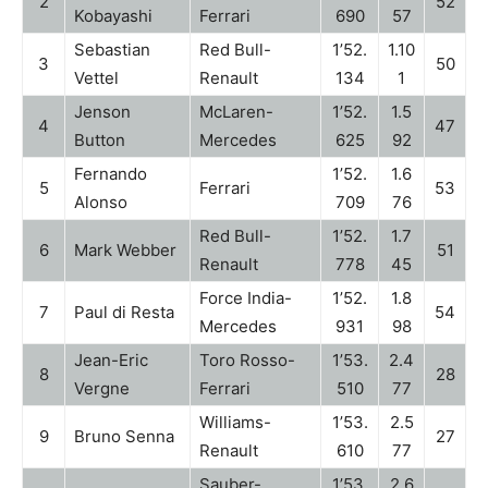
2
52
Kobayashi
Ferrari
690
57
Sebastian
Red Bull-
1’52.
1.10
3
50
Vettel
Renault
134
1
Jenson
McLaren-
1’52.
1.5
4
47
Button
Mercedes
625
92
Fernando
1’52.
1.6
5
Ferrari
53
Alonso
709
76
Red Bull-
1’52.
1.7
6
Mark Webber
51
Renault
778
45
Force India-
1’52.
1.8
7
Paul di Resta
54
Mercedes
931
98
Jean-Eric
Toro Rosso-
1’53.
2.4
8
28
Vergne
Ferrari
510
77
Williams-
1’53.
2.5
9
Bruno Senna
27
Renault
610
77
Sauber-
1’53.
2.6