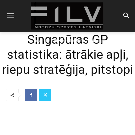
Singapūras GP
Sākums
Blogs
Singapūras GP statistika: ātrākie apļi, riepu stratēģija,
pitstopi
statistika: ātrākie apļi,
riepu stratēģija, pitstopi