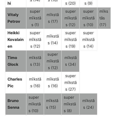
hi
s (20)
s (9)
super
super
super
mīks
Vitaly
mīkstā
mīkstā
mīkstā
mīkstā
tās
Petrov
s (17)
s (1)
s (12)
s (10)
(17)
Heikki
super
super
super
mīkstā
Kovalain
mīkstā
mīkstā
mīkstā
s (14)
en
s (12)
s (19)
s (14)
super
Timo
mīkstā
mīkstā
mīkstā
Glock
s (13)
s (34)
s (12)
super
Charles
mīkstā
mīkstā
mīkstā
Pic
s (16)
s (16)
s (27)
super
super
Bruno
mīkstā
mīkstā
mīkstā
mīkstā
Senna
s (15)
s (24)
s (10)
s (8)