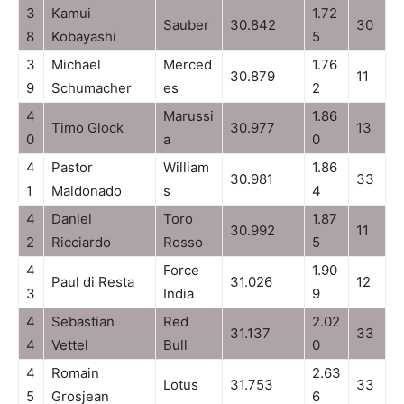
3
Kamui
1.72
Sauber
30.842
30
8
Kobayashi
5
3
Michael
Merced
1.76
30.879
11
9
Schumacher
es
2
4
Marussi
1.86
Timo Glock
30.977
13
0
a
0
4
Pastor
William
1.86
30.981
33
1
Maldonado
s
4
4
Daniel
Toro
1.87
30.992
11
2
Ricciardo
Rosso
5
4
Force
1.90
Paul di Resta
31.026
12
3
India
9
4
Sebastian
Red
2.02
31.137
33
4
Vettel
Bull
0
4
Romain
2.63
Lotus
31.753
33
5
Grosjean
6