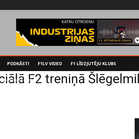
PODKĀSTI
F1LV VIDEO
F1 LĪDZJUTĒJU KLUBS
ciālā F2 treniņā Šlēgelmi
Šlēgelmilhs 14.vietā