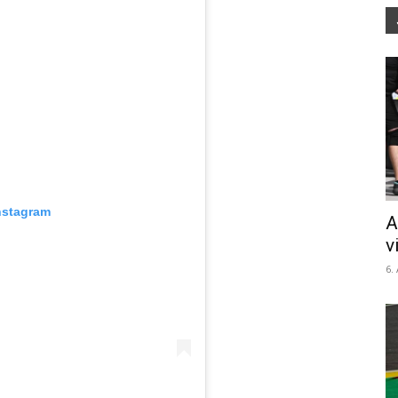
nstagram
A
v
6.