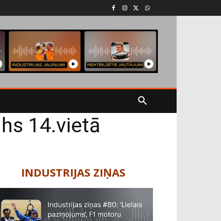
lhs 14.vietā
INDUSTRIJAS ZIŅAS