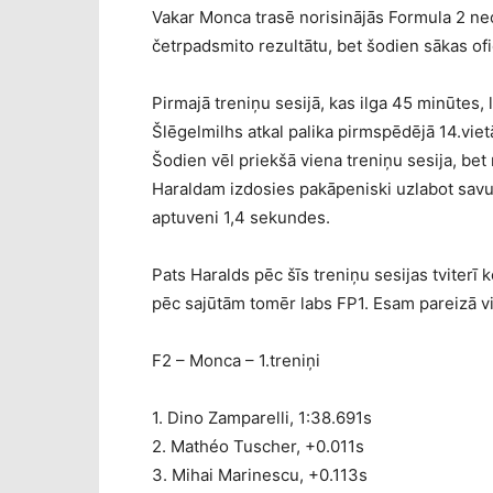
Vakar Monca trasē norisinājās Formula 2 neof
četrpadsmito rezultātu, bet šodien sākas ofic
Pirmajā treniņu sesijā, kas ilga 45 minūtes, 
Šlēgelmilhs atkal palika pirmspēdējā 14.viet
Šodien vēl priekšā viena treniņu sesija, bet r
Haraldam izdosies pakāpeniski uzlabot savu 
aptuveni 1,4 sekundes.
Pats Haralds pēc šīs treniņu sesijas tviterī 
pēc sajūtām tomēr labs FP1. Esam pareizā vi
F2 – Monca – 1.treniņi
1. Dino Zamparelli, 1:38.691s
2. Mathéo Tuscher, +0.011s
3. Mihai Marinescu, +0.113s