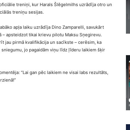
iciālie treniņi, kur Harals Šlēgelmilhs uzrādīja otro un
iālās treniņu sesijas.
labāko apļa laiku uzrādīja Dino Zamparelli, savukārt
ā – apsteidzot tikai krievu pilotu Maksu Sņegirevu.
īt jau pirmā kvalifikācija un sacīkste – cerēsim, ka
sniegumu, jo pagaidām viņu līdz ļīderu laikiem šķir
komentēja: “Lai gan pēc laikiem ne visai labs rezultāts,
rzienā!”