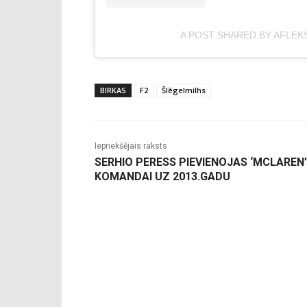
A POST SHARED BY AFLEK
BIRKAS
F2
Šlēgelmilhs
Iepriekšējais raksts
SERHIO PERESS PIEVIENOJAS ‘MCLAREN’
KOMANDAI UZ 2013.GADU
-