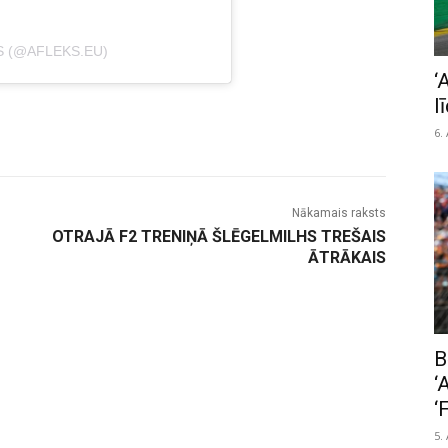
S (@AFLEKS.EU)
‘
l
6.
Nākamais raksts
OTRAJĀ F2 TRENIŅĀ ŠLĒGELMILHS TREŠAIS
ĀTRĀKAIS
B
‘
‘
5.