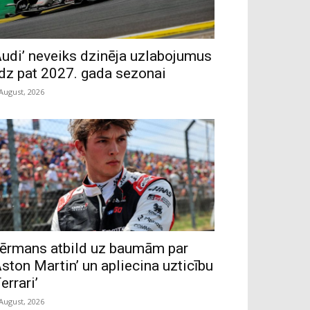
Audi’ neveiks dzinēja uzlabojumus
īdz pat 2027. gada sezonai
 August, 2026
ērmans atbild uz baumām par
Aston Martin’ un apliecina uzticību
Ferrari’
 August, 2026