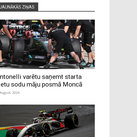
JAUNĀKĀS ZIŅAS
ntonelli varētu saņemt starta
ietu sodu māju posmā Moncā
 August, 2026