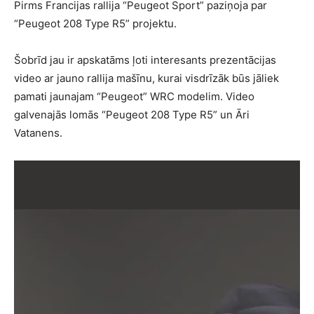
Pirms Francijas rallija “Peugeot Sport” paziņoja par
“Peugeot 208 Type R5” projektu.
Šobrīd jau ir apskatāms ļoti interesants prezentācijas
video ar jauno rallija mašīnu, kurai visdrīzāk būs jāliek
pamati jaunajam “Peugeot” WRC modelim. Video
galvenajās lomās “Peugeot 208 Type R5” un Āri
Vatanens.