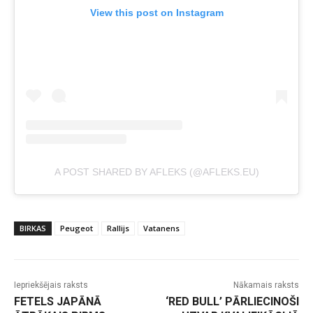
View this post on Instagram
A POST SHARED BY AFLEKS (@AFLEKS.EU)
BIRKAS
Peugeot
Rallijs
Vatanens
Iepriekšējais raksts
Nākamais raksts
FETELS JAPĀNĀ
‘RED BULL’ PĀRLIECINOŠI