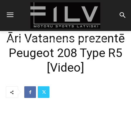
Āri Vatanens prezentē
Sākums
Blogs
Āri Vatanens prezentē Peugeot 208 Type R5
Peugeot 208 Type R5
[Video]