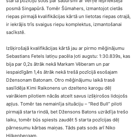
starta pozīciju sods par sadursmi ar Verņē iepriekšējā
posmā Singapūrā. Tomēr Šūmahers, izmantojot cietās
riepas pirmajā kvalifikācijas kārtā un lietotas riepas otrajā,
ir iekrājis trīs svaigus riepu komplektus, izmantošanai
sacīkstē.
Izšķirošajā kvalifikācijas kārtā jau ar pirmo mēģinājumu
Sebastians Fetels latiņu pacēla ļoti augstu: 1:30.839s, kas
bija par 0,2s ātrāk nekā Markam Vēberam un par
iespaidīgām 1,4s ātrāk nekā trešā pozīcijā esošajam
Džensonam Batonam. Otro mēģinājumu laikā trasē
saslīdēja Kimi Raikonens un dzelteno karogu dēļ
vairākiem pilotiem nācās atcelt savus izšķirošos lidojošs
apļus. Tomēr tas nemainīja situāciju – “Red Bull” piloti
pirmajā starta rindā, bet Džensons Batons uzrādīja trešo
laiku, tomēr būs spiests zaudēt 5 starta pozīcijas dēļ
pārnesumu kārbas maiņas. Tāds pats sods arī Niko
Hilkenbergam.