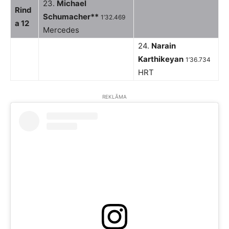
23.
Michael
Rind
Schumacher**
1’32.469
a 12
Mercedes
24.
Narain
Karthikeyan
1’36.734
HRT
REKLĀMA