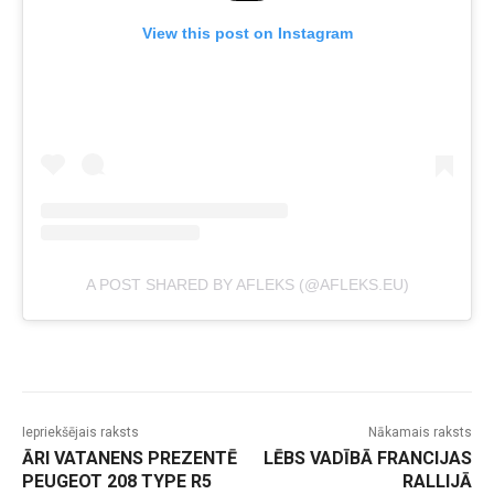
View this post on Instagram
A POST SHARED BY AFLEKS (@AFLEKS.EU)
Iepriekšējais raksts
Nākamais raksts
ĀRI VATANENS PREZENTĒ
LĒBS VADĪBĀ FRANCIJAS
PEUGEOT 208 TYPE R5
RALLIJĀ