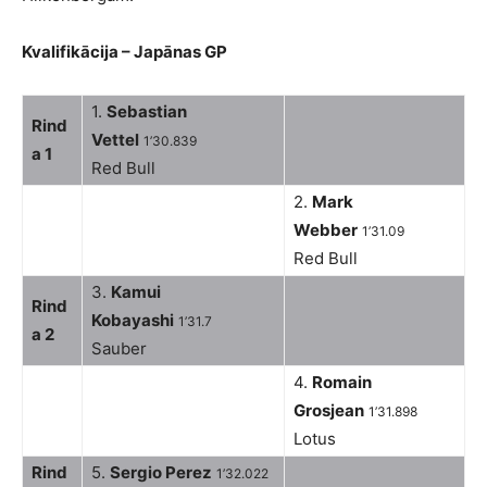
Kvalifikācija – Japānas GP
1.
Sebastian
Rind
Vettel
1’30.839
a 1
Red Bull
2.
Mark
Webber
1’31.09
Red Bull
3.
Kamui
Rind
Kobayashi
1’31.7
a 2
Sauber
4.
Romain
Grosjean
1’31.898
Lotus
Rind
5.
Sergio Perez
1’32.022