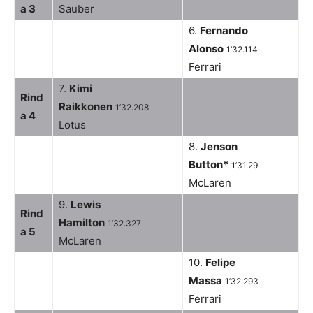
a 3
Sauber
6.
Fernando
Alonso
1’32.114
Ferrari
7.
Kimi
Rind
Raikkonen
1’32.208
a 4
Lotus
8.
Jenson
Button*
1’31.29
McLaren
9.
Lewis
Rind
Hamilton
1’32.327
a 5
McLaren
10.
Felipe
Massa
1’32.293
Ferrari