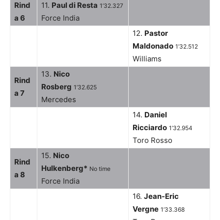
Rind
11.
Paul di Resta
1’32.327
a 6
Force India
12.
Pastor
Maldonado
1’32.512
Williams
13.
Nico
Rind
Rosberg
1’32.625
a 7
Mercedes
14.
Daniel
Ricciardo
1’32.954
Toro Rosso
15.
Nico
Rind
Hulkenberg*
No time
a 8
Force India
16.
Jean-Eric
Vergne
1’33.368