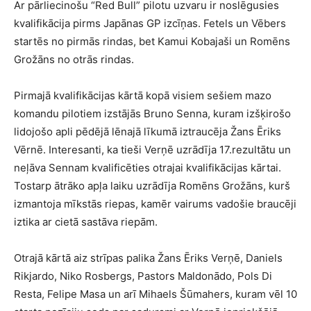
Ar pārliecinošu “Red Bull” pilotu uzvaru ir noslēgusies
kvalifikācija pirms Japānas GP izcīņas. Fetels un Vēbers
startēs no pirmās rindas, bet Kamui Kobajaši un Romēns
Grožāns no otrās rindas.
Pirmajā kvalifikācijas kārtā kopā visiem sešiem mazo
komandu pilotiem izstājās Bruno Senna, kuram izšķirošo
lidojošo apli pēdējā lēnajā līkumā iztraucēja Žans Ēriks
Vērnē. Interesanti, ka tieši Verņē uzrādīja 17.rezultātu un
neļāva Sennam kvalificēties otrajai kvalifikācijas kārtai.
Tostarp ātrāko apļa laiku uzrādīja Romēns Grožāns, kurš
izmantoja mīkstās riepas, kamēr vairums vadošie braucēji
iztika ar cietā sastāva riepām.
Otrajā kārtā aiz strīpas palika Žans Ēriks Verņē, Daniels
Rikjardo, Niko Rosbergs, Pastors Maldonādo, Pols Di
Resta, Felipe Masa un arī Mihaels Šūmahers, kuram vēl 10