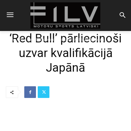
‘Red Bull’ pārliecinoši
Sākums
F1
'Red Bull' pārliecinoši uzvar kvalifikācijā Japānā
uzvar kvalifikācijā
Japānā