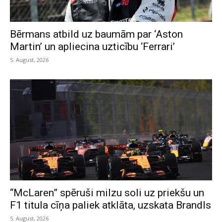
Bērmans atbild uz baumām par ‘Aston
Martin’ un apliecina uzticību ‘Ferrari’
5. August, 2026
“McLaren” spēruši milzu soli uz priekšu un
F1 titula cīņa paliek atklāta, uzskata Brandls
5. August, 2026