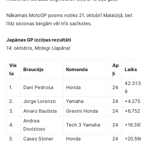
Nākamais MotoGP posms notiks 21. oktobrī Malaizijā, bet
līdz sezonas beigām vēl trīs sacīkstes.
Japānas GP izcīņas rezultāti
14. oktobris, Motegi (Japāna)
Vie
Ap
Braucējs
Komanda
Laiks
ta
ļi
42:31.
1.
Dani Pedrosa
Honda
24
9
2.
Jorge Lorenzo
Yamaha
24
+4.275
3.
Alvaro Bautista
Gresini Honda
24
+6.752
Andrea
4.
Tech 3 Yamaha
24
+16.39
Dovizioso
5.
Casey Stoner
Honda
24
+20.56