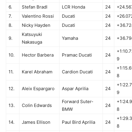
6.
Stefan Bradl
LCR Honda
24
+24.56
7.
Valentino Rossi
Ducati
24
+26.07
8.
Nicky Hayden
Ducati
24
+36.72
Katsuyuki
9.
Yamaha
24
+36.79
Nakasuga
+1:10.7
10.
Hector Barbera
Pramac Ducati
24
9
+1:15.6
11.
Karel Abraham
Cardion Ducati
24
8
+1:22.
12.
Aleix Espargaro
Aspar Aprilia
24
9
Forward Suter-
+1:24.
13.
Colin Edwards
24
BMW
8
+1:29.
14.
James Ellison
Paul Bird Aprilia
24
8