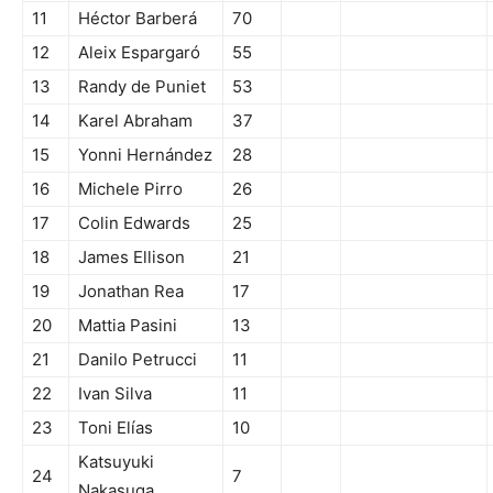
11
Héctor Barberá
70
12
Aleix Espargaró
55
13
Randy de Puniet
53
14
Karel Abraham
37
15
Yonni Hernández
28
16
Michele Pirro
26
17
Colin Edwards
25
18
James Ellison
21
19
Jonathan Rea
17
20
Mattia Pasini
13
21
Danilo Petrucci
11
22
Ivan Silva
11
23
Toni Elías
10
Katsuyuki
24
7
Nakasuga