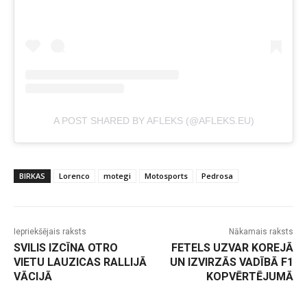
A POST SHARED BY AFLEKS (@AFLEKS.EU)
BIRKAS
Lorenco
motegi
Motosports
Pedrosa
Iepriekšējais raksts
Nākamais raksts
SVILIS IZCĪNA OTRO
FETELS UZVAR KOREJĀ
VIETU LAUZICAS RALLIJĀ
UN IZVIRZĀS VADĪBĀ F1
VĀCIJĀ
KOPVĒRTĒJUMĀ
-