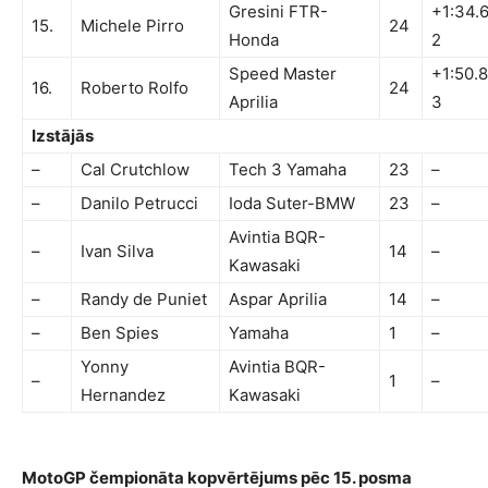
Gresini FTR-
+1:34.
15.
Michele Pirro
24
Honda
2
Speed Master
+1:50.
16.
Roberto Rolfo
24
Aprilia
3
Izstājās
–
Cal Crutchlow
Tech 3 Yamaha
23
–
–
Danilo Petrucci
Ioda Suter-BMW
23
–
Avintia BQR-
–
Ivan Silva
14
–
Kawasaki
–
Randy de Puniet
Aspar Aprilia
14
–
–
Ben Spies
Yamaha
1
–
Yonny
Avintia BQR-
–
1
–
Hernandez
Kawasaki
MotoGP čempionāta kopvērtējums pēc 15. posma