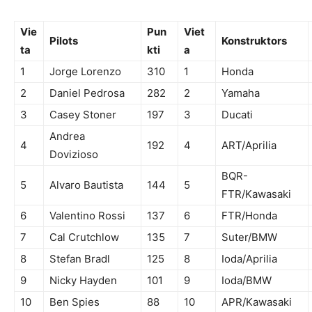
Vie
Pun
Viet
Pilots
Konstruktors
ta
kti
a
1
Jorge Lorenzo
310
1
Honda
2
Daniel Pedrosa
282
2
Yamaha
3
Casey Stoner
197
3
Ducati
Andrea
4
192
4
ART/Aprilia
Dovizioso
BQR-
5
Alvaro Bautista
144
5
FTR/Kawasaki
6
Valentino Rossi
137
6
FTR/Honda
7
Cal Crutchlow
135
7
Suter/BMW
8
Stefan Bradl
125
8
Ioda/Aprilia
9
Nicky Hayden
101
9
Ioda/BMW
10
Ben Spies
88
10
APR/Kawasaki