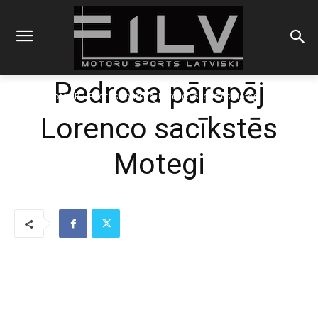
Pedrosa pārspēj
Sākums
MotoGP
Pedrosa pārspēj Lorenco sacīkstēs Motegi
Lorenco sacīkstēs
Motegi