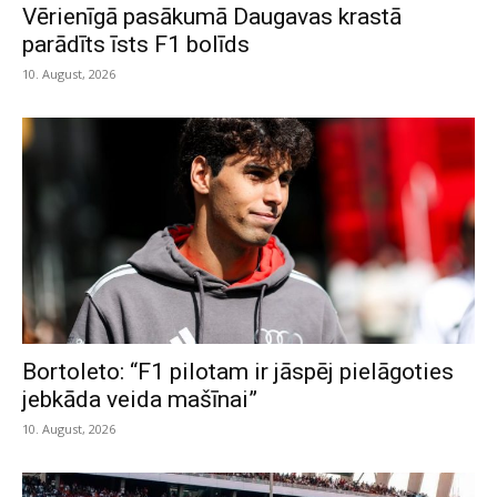
Vērienīgā pasākumā Daugavas krastā
parādīts īsts F1 bolīds
10. August, 2026
Bortoleto: “F1 pilotam ir jāspēj pielāgoties
jebkāda veida mašīnai”
10. August, 2026