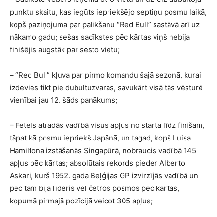
punktu skaitu, kas iegūts iepriekšējo septiņu posmu laikā,
kopš paziņojuma par palikšanu “Red Bull” sastāvā arī uz
nākamo gadu; sešas sacīkstes pēc kārtas viņš nebija
finišējis augstāk par sesto vietu;
– “Red Bull” kļuva par pirmo komandu šajā sezonā, kurai
izdevies tikt pie dubultuzvaras, savukārt visā tās vēsturē
vienībai jau 12. šāds panākums;
– Fetels atradās vadībā visus apļus no starta līdz finišam,
tāpat kā posmu iepriekš Japānā, un tagad, kopš Luisa
Hamiltona izstāšanās Singapūrā, nobraucis vadībā 145
apļus pēc kārtas; absolūtais rekords pieder Alberto
Askari, kurš 1952. gada Beļģijas GP izvirzījās vadībā un
pēc tam bija līderis vēl četros posmos pēc kārtas,
kopumā pirmajā pozīcijā veicot 305 apļus;