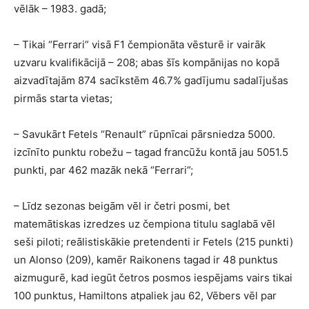
vēlāk – 1983. gadā;
– Tikai “Ferrari” visā F1 čempionāta vēsturē ir vairāk
uzvaru kvalifikācijā – 208; abas šīs kompānijas no kopā
aizvadītajām 874 sacīkstēm 46.7% gadījumu sadalījušas
pirmās starta vietas;
– Savukārt Fetels “Renault” rūpnīcai pārsniedza 5000.
izcīnīto punktu robežu – tagad francūžu kontā jau 5051.5
punkti, par 462 mazāk nekā “Ferrari”;
– Līdz sezonas beigām vēl ir četri posmi, bet
matemātiskas izredzes uz čempiona titulu saglabā vēl
seši piloti; reālistiskākie pretendenti ir Fetels (215 punkti)
un Alonso (209), kamēr Raikonens tagad ir 48 punktus
aizmugurē, kad iegūt četros posmos iespējams vairs tikai
100 punktus, Hamiltons atpaliek jau 62, Vēbers vēl par