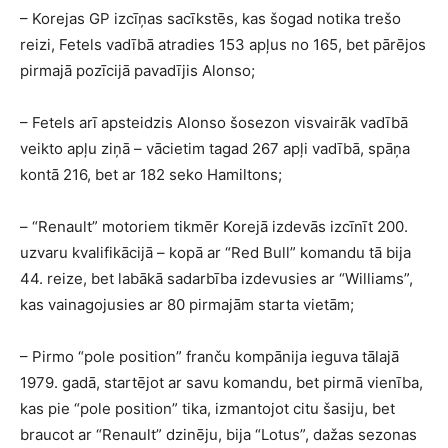
– Korejas GP izcīņas sacīkstēs, kas šogad notika trešo
reizi, Fetels vadībā atradies 153 apļus no 165, bet pārējos
pirmajā pozīcijā pavadījis Alonso;
– Fetels arī apsteidzis Alonso šosezon visvairāk vadībā
veikto apļu ziņā – vācietim tagad 267 apļi vadībā, spāņa
kontā 216, bet ar 182 seko Hamiltons;
– “Renault” motoriem tikmēr Korejā izdevās izcīnīt 200.
uzvaru kvalifikācijā – kopā ar “Red Bull” komandu tā bija
44. reize, bet labākā sadarbība izdevusies ar “Williams”,
kas vainagojusies ar 80 pirmajām starta vietām;
– Pirmo “pole position” franču kompānija ieguva tālajā
1979. gadā, startējot ar savu komandu, bet pirmā vienība,
kas pie “pole position” tika, izmantojot citu šasiju, bet
braucot ar “Renault” dzinēju, bija “Lotus”, dažas sezonas