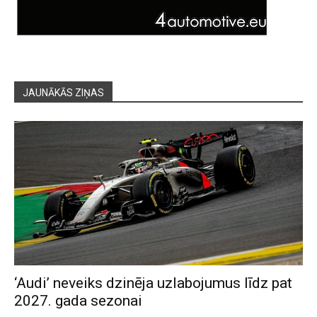
JAUNĀKĀS ZIŅAS
‘Audi’ neveiks dzinēja uzlabojumus līdz pat
2027. gada sezonai