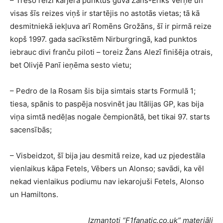
– Trešo reizi karjerā punktus guva Žans-Ēriks Verņē un
visas šīs reizes viņš ir startējis no astotās vietas; tā kā
desmitniekā iekļuva arī Romēns Grožāns, šī ir pirmā reize
kopš 1997. gada sacīkstēm Nirburgringā, kad punktos
iebrauc divi franču piloti – toreiz Žans Alezī finišēja otrais,
bet Olivjē Panī ieņēma sesto vietu;
– Pedro de la Rosam šis bija simtais starts Formulā 1;
tiesa, spānis to paspēja nosvinēt jau Itālijas GP, kas bija
viņa simtā nedēļas nogale čempionātā, bet tikai 97. starts
sacensībās;
– Visbeidzot, šī bija jau desmitā reize, kad uz pjedestāla
vienlaikus kāpa Fetels, Vēbers un Alonso; savādi, ka vēl
nekad vienlaikus podiumu nav iekarojuši Fetels, Alonso
un Hamiltons.
Izmantoti “F1fanatic.co.uk” materiāli