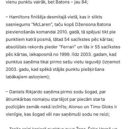
vienu punktu vairāk, bet Batons – jau 84;
– Hamiltons finišēja desmitajā vietā, kas ir slikts
sasniegums “McLaren”, taču kopš Džensona Batona
pievienošanās komandai 2010. gadā, tā spējusi tikt pie
punktiem katrā posmā, tātad 54 sacīkstes pēc kārtas;
absolūtais rekords pieder “Ferrari” un tās ir 55 sacīkstes
pēc kārtas, laikaposmā no 1999. līdz 2003. gadam, kad
punktus saņēma tikai pirmo sešu vietu ieguvēji (izņemot
2003. gadu, kad spēkā stājās punktu piešķiršana
labākajiem astoņiem);
– Daniels Rikjardo saņēma pirmo sodu šogad, par
ātrumkārbas nomaiņu startējot par piecām starta
pozīcijām zemāk nekā izcīnīts; Alonso un Timo Gloks ir
vienīgie, kas šogad vēl nav saņēmuši sodu ne reizi;