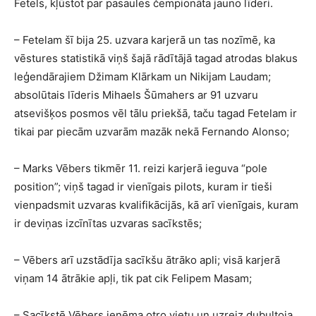
Fetels, kļūstot par pasaules čempionāta jauno līderi.
– Fetelam šī bija 25. uzvara karjerā un tas nozīmē, ka
vēstures statistikā viņš šajā rādītājā tagad atrodas blakus
leģendārajiem Džimam Klārkam un Nikijam Laudam;
absolūtais līderis Mihaels Šūmahers ar 91 uzvaru
atsevišķos posmos vēl tālu priekšā, taču tagad Fetelam ir
tikai par piecām uzvarām mazāk nekā Fernando Alonso;
– Marks Vēbers tikmēr 11. reizi karjerā ieguva “pole
position”; viņš tagad ir vienīgais pilots, kuram ir tieši
vienpadsmit uzvaras kvalifikācijās, kā arī vienīgais, kuram
ir deviņas izcīnītas uzvaras sacīkstēs;
– Vēbers arī uzstādīja sacīkšu ātrāko apli; visā karjerā
viņam 14 ātrākie apļi, tik pat cik Felipem Masam;
– Sacīkstē Vēbers ieņēma otro vietu un uzreiz dubultoja