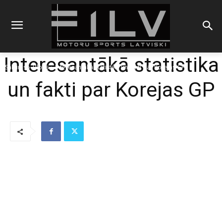
Interesantākā statistika
Sākums
Blogs
Interesantākā statistika un fakti par Korejas GP
un fakti par Korejas GP