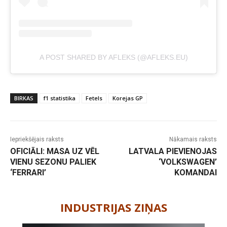
A POST SHARED BY AFLEKS (@AFLEKS.EU)
BIRKAS
f1 statistika
Fetels
Korejas GP
Iepriekšējais raksts
Nākamais raksts
OFICIĀLI: MASA UZ VĒL
LATVALA PIEVIENOJAS
VIENU SEZONU PALIEK
‘VOLKSWAGEN’
‘FERRARI’
KOMANDAI
-
INDUSTRIJAS ZIŅAS