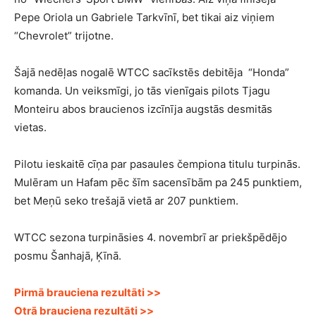
Pepe Oriola un Gabriele Tarkvīnī, bet tikai aiz viņiem
“Chevrolet” trijotne.
Šajā nedēļas nogalē WTCC sacīkstēs debitēja “Honda”
komanda. Un veiksmīgi, jo tās vienīgais pilots Tjagu
Monteiru abos braucienos izcīnīja augstās desmitās
vietas.
Pilotu ieskaitē cīņa par pasaules čempiona titulu turpinās.
Mulēram un Hafam pēc šīm sacensībām pa 245 punktiem,
bet Meņū seko trešajā vietā ar 207 punktiem.
WTCC sezona turpināsies 4. novembrī ar priekšpēdējo
posmu Šanhajā, Ķīnā.
Pirmā brauciena rezultāti >>
Otrā brauciena rezultāti >>