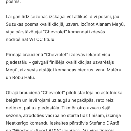
posms.
Lai gan līdz sezonas izskaņai vēl atlikuši divi posmi, jau
Suzukas posma kvalifikācijā, uzvaru izcīnot Alanam Meņū,
viņa pārstāvētajai “Chevrolet” komandai izdevās
nodrošināt WTCC titulu.
Pirmajā braucienā “Chevrolet” izdevās iekarot visu
pjedestālu – galvgalī finišēja kvalifikācijas uzvarētājs
Meņū, aiz sevis atstājot komandas biedrus Ivanu Mulēru
un Robu Hafu.
Otrajā braucienā “Chevrolet” piloti startēja no astotnieka
beigām un ievērojami uz augšu nepakāpās, reto reizi
netiekot pat uz pjedestāla. Tikmēr otro uzvaru šajā
sezonā, atrodoties vadībā no starta līdz finišam, izcīnīja
Neatkarīgo komandu ieskaites pārstāvis Stefano D’Astē
no “Wiechers-Sport BMW” vienības. Aiz viņa finišēja