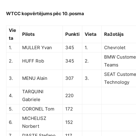
WTCC kopvērtējums pēc 10. posma
Vie
Pilots
Punkti
Vieta
Ražotājs
ta
1.
MULLER Yvan
345
1.
Chevrolet
BMW Customer
2.
HUFF Rob
345
2.
Teams
SEAT Custome
3.
MENU Alain
307
3.
Technology
TARQUINI
4.
220
Gabriele
5.
CORONEL Tom
172
MICHELISZ
6.
152
Norbert
7.
D’ASTE Stefano
117