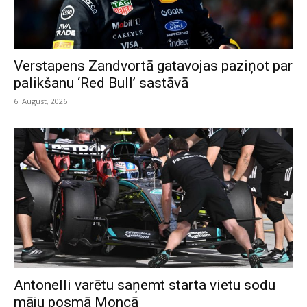
Verstapens Zandvortā gatavojas paziņot par
palikšanu ‘Red Bull’ sastāvā
6. August, 2026
Antonelli varētu saņemt starta vietu sodu
māju posmā Moncā