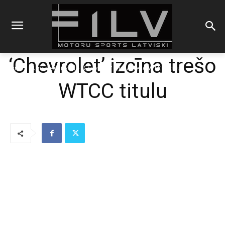
‘Chevrolet’ izcīna trešo
Sākums
Uncategorized
'Chevrolet' izcīna trešo WTCC titulu
WTCC titulu