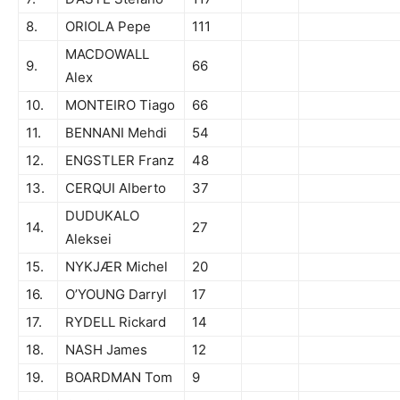
8.
ORIOLA Pepe
111
MACDOWALL
9.
66
Alex
10.
MONTEIRO Tiago
66
11.
BENNANI Mehdi
54
12.
ENGSTLER Franz
48
13.
CERQUI Alberto
37
DUDUKALO
14.
27
Aleksei
15.
NYKJÆR Michel
20
16.
O’YOUNG Darryl
17
17.
RYDELL Rickard
14
18.
NASH James
12
19.
BOARDMAN Tom
9