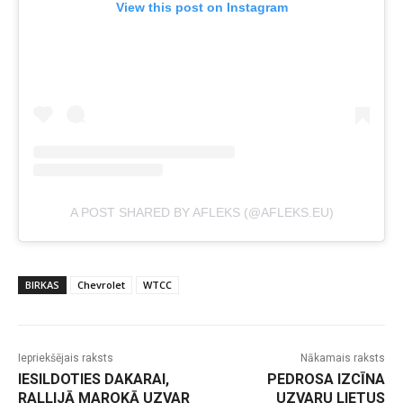
View this post on Instagram
A POST SHARED BY AFLEKS (@AFLEKS.EU)
BIRKAS
Chevrolet
WTCC
Iepriekšējais raksts
Nākamais raksts
IESILDOTIES DAKARAI,
PEDROSA IZCĪNA
RALLIJĀ MAROKĀ UZVAR
UZVARU LIETUS