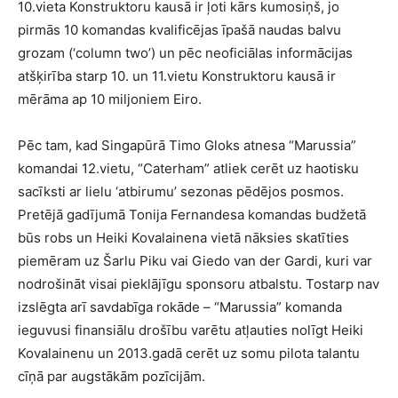
10.vieta Konstruktoru kausā ir ļoti kārs kumosiņš, jo
pirmās 10 komandas kvalificējas īpašā naudas balvu
grozam (‘column two’) un pēc neoficiālas informācijas
atšķirība starp 10. un 11.vietu Konstruktoru kausā ir
mērāma ap 10 miljoniem Eiro.
Pēc tam, kad Singapūrā Timo Gloks atnesa “Marussia”
komandai 12.vietu, “Caterham” atliek cerēt uz haotisku
sacīksti ar lielu ‘atbirumu’ sezonas pēdējos posmos.
Pretējā gadījumā Tonija Fernandesa komandas budžetā
būs robs un Heiki Kovalainena vietā nāksies skatīties
piemēram uz Šarlu Piku vai Giedo van der Gardi, kuri var
nodrošināt visai pieklājīgu sponsoru atbalstu. Tostarp nav
izslēgta arī savdabīga rokāde – “Marussia” komanda
ieguvusi finansiālu drošību varētu atļauties nolīgt Heiki
Kovalainenu un 2013.gadā cerēt uz somu pilota talantu
cīņā par augstākām pozīcijām.