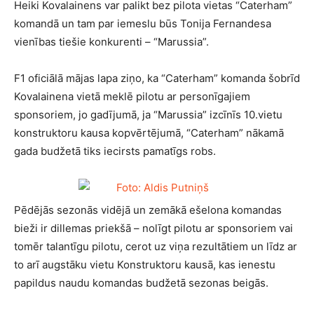
Heiki Kovalainens var palikt bez pilota vietas “Caterham”
komandā un tam par iemeslu būs Tonija Fernandesa
vienības tiešie konkurenti – “Marussia”.
F1 oficiālā mājas lapa ziņo, ka “Caterham” komanda šobrīd
Kovalainena vietā meklē pilotu ar personīgajiem
sponsoriem, jo gadījumā, ja “Marussia” izcīnīs 10.vietu
konstruktoru kausa kopvērtējumā, “Caterham” nākamā
gada budžetā tiks iecirsts pamatīgs robs.
Pēdējās sezonās vidējā un zemākā ešelona komandas
bieži ir dillemas priekšā – nolīgt pilotu ar sponsoriem vai
tomēr talantīgu pilotu, cerot uz viņa rezultātiem un līdz ar
to arī augstāku vietu Konstruktoru kausā, kas ienestu
papildus naudu komandas budžetā sezonas beigās.