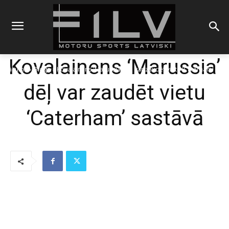
Kovalainens ‘Marussia’
Sākums
Blogs
Kovalainens 'Marussia' dēļ var zaudēt vietu 'Caterham'
sastāvā
dēļ var zaudēt vietu
‘Caterham’ sastāvā