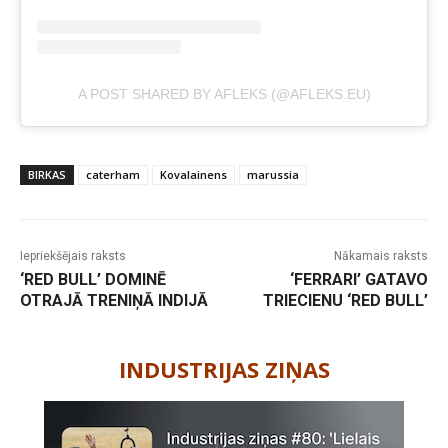
A POST SHARED BY AFLEKS (@AFLEKS.EU)
BIRKAS
caterham
Kovalainens
marussia
Iepriekšējais raksts
Nākamais raksts
‘RED BULL’ DOMINĒ
‘FERRARI’ GATAVO
OTRAJĀ TRENIŅĀ INDIJĀ
TRIECIENU ‘RED BULL’
-
INDUSTRIJAS ZIŅAS