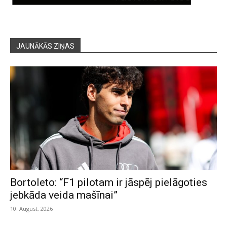
JAUNĀKĀS ZIŅAS
Bortoleto: “F1 pilotam ir jāspēj pielāgoties
jebkāda veida mašīnai”
10. August, 2026