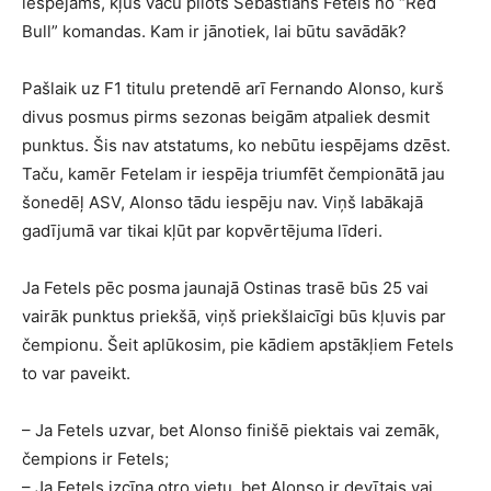
iespējams, kļūs vācu pilots Sebastians Fetels no “Red
Bull” komandas. Kam ir jānotiek, lai būtu savādāk?
Pašlaik uz F1 titulu pretendē arī Fernando Alonso, kurš
divus posmus pirms sezonas beigām atpaliek desmit
punktus. Šis nav atstatums, ko nebūtu iespējams dzēst.
Taču, kamēr Fetelam ir iespēja triumfēt čempionātā jau
šonedēļ ASV, Alonso tādu iespēju nav. Viņš labākajā
gadījumā var tikai kļūt par kopvērtējuma līderi.
Ja Fetels pēc posma jaunajā Ostinas trasē būs 25 vai
vairāk punktus priekšā, viņš priekšlaicīgi būs kļuvis par
čempionu. Šeit aplūkosim, pie kādiem apstākļiem Fetels
to var paveikt.
– Ja Fetels uzvar, bet Alonso finišē piektais vai zemāk,
čempions ir Fetels;
– Ja Fetels izcīna otro vietu, bet Alonso ir devītais vai