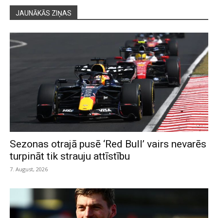
JAUNĀKĀS ZIŅAS
Sezonas otrajā pusē ‘Red Bull’ vairs nevarēs
turpināt tik strauju attīstību
7. August, 2026