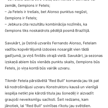
zemāk, čempions ir Fetels;
– Ja Fetels ir trešais, bet Alonso punktus negūst,
čempions ir Fetels;
– Jebkura cita rezultātu kombinācija nozīmēs, ka
čempions tiks noskaidrots pēdējā posmā Brazīlijā.
Savukārt, ja Ostinā uzvarēs Fernando Alonso, Fetelam
vadību kopvērtējumā izdosies nosargāt vien tādā
gadījumā, ja viņš finišēs otrajā vietā. Savukārt, ja sezonas
izskaņā abiem būs vienāds punktu skaits, čempions būs
Fetels, jo viņa kontā būs vairāk uzvaru.
Tikmēr Fetela pārstāvētā “Red Bull” komanda jau tik pat
kā nodrošinājusi uzvaru Konstruktoru kausā un vienīgā
iespēja netikt pie kārotā titula jau šonedēļ ir aizvadīt
graujoši neveiksmīgu sacīksti. Šeit redzams, kam
jānotiek, lai “Red Bull” svinības rīkotu jau svētdien.