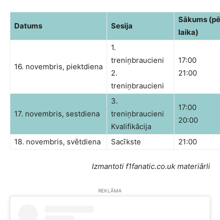
Sākums (pē
Datums
Sesija
laika)
1.
treniņbraucieni
17:00
16. novembris, piektdiena
2.
21:00
treniņbraucieni
3.
17:00
17. novembris, sestdiena
treniņbraucieni
20:00
Kvalifikācija
18. novembris, svētdiena
Sacīkste
21:00
Izmantoti f1fanatic.co.uk materiārli
REKLĀMA