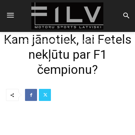
Kam jānotiek, lai Fetels
Sākums
Blogs
Kam jānotiek, lai Fetels nekļūtu par F1 čempionu?
nekļūtu par F1
čempionu?