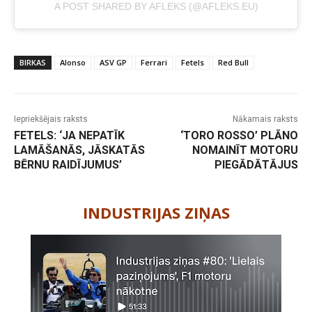
A POST SHARED BY AFLEKS (@AFLEKS.EU)
BIRKAS
Alonso
ASV GP
Ferrari
Fetels
Red Bull
Iepriekšējais raksts
Nākamais raksts
FETELS: ‘JA NEPATĪK
‘TORO ROSSO’ PLĀNO
LAMĀŠANĀS, JĀSKATĀS
NOMAINĪT MOTORU
BĒRNU RAIDĪJUMUS’
PIEGĀDĀTĀJUS
-
INDUSTRIJAS ZIŅAS