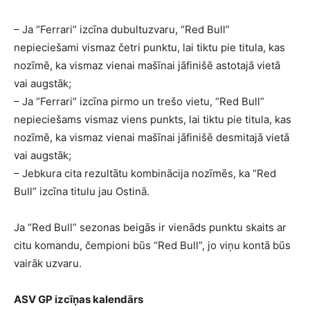
– Ja “Ferrari” izcīna dubultuzvaru, “Red Bull”
nepieciešami vismaz četri punktu, lai tiktu pie titula, kas
nozīmē, ka vismaz vienai mašīnai jāfinišē astotajā vietā
vai augstāk;
– Ja “Ferrari” izcīna pirmo un trešo vietu, “Red Bull”
nepieciešams vismaz viens punkts, lai tiktu pie titula, kas
nozīmē, ka vismaz vienai mašīnai jāfinišē desmitajā vietā
vai augstāk;
– Jebkura cita rezultātu kombinācija nozīmēs, ka “Red
Bull” izcīna titulu jau Ostinā.
Ja “Red Bull” sezonas beigās ir vienāds punktu skaits ar
citu komandu, čempioni būs “Red Bull”, jo viņu kontā būs
vairāk uzvaru.
ASV GP izcīņas kalendārs