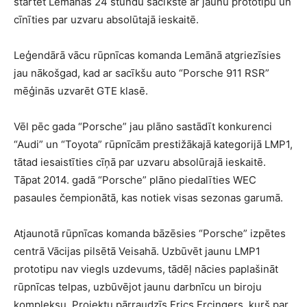
startēt Lemānas 24 stundu sacīkstē ar jaunu prototipu un
cīnīties par uzvaru absolūtajā ieskaitē.
Leģendārā vācu rūpnīcas komanda Lemānā atgriezīsies
jau nākošgad, kad ar sacīkšu auto “Porsche 911 RSR”
mēģinās uzvarēt GTE klasē.
Vēl pēc gada “Porsche” jau plāno sastādīt konkurenci
“Audi” un “Toyota” rūpnīcām prestižākajā kategorijā LMP1,
tātad iesaistīties cīņā par uzvaru absolūrajā ieskaitē.
Tāpat 2014. gadā “Porsche” plāno piedalīties WEC
pasaules čempionātā, kas notiek visas sezonas garumā.
Atjaunotā rūpnīcas komanda bāzēsies “Porsche” izpētes
centrā Vācijas pilsētā Veisahā. Uzbūvēt jaunu LMP1
prototipu nav viegls uzdevums, tādēļ nācies paplašināt
rūpnīcas telpas, uzbūvējot jaunu darbnīcu un biroju
kompleksu. Projektu pārraudzīs Frics Ercingers, kurš par