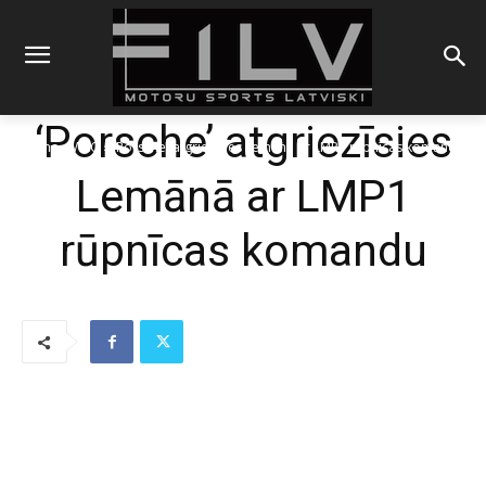
‘Porsche’ atgriezīsies
Sākums
WEC
'Porsche' atgriezīsies Lemānā ar LMP1 rūpnīcas komandu
Lemānā ar LMP1
rūpnīcas komandu