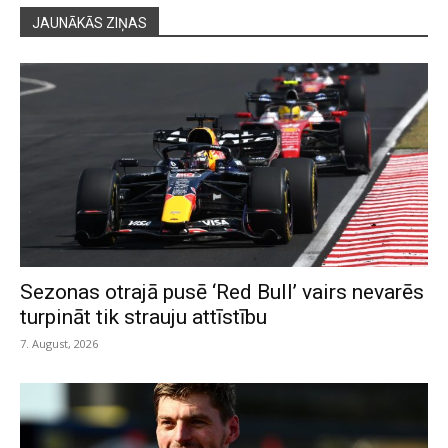
JAUNĀKĀS ZIŅAS
Sezonas otrajā pusē ‘Red Bull’ vairs nevarēs
turpināt tik strauju attīstību
7. August, 2026