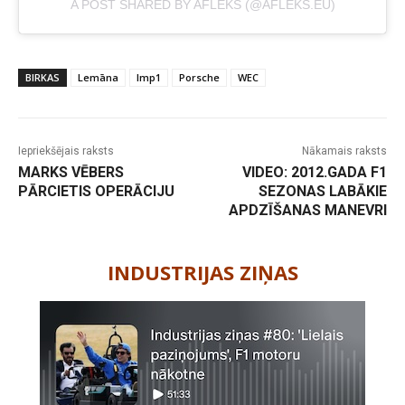
A POST SHARED BY AFLEKS (@AFLEKS.EU)
BIRKAS
Lemāna
lmp1
Porsche
WEC
Iepriekšējais raksts
Nākamais raksts
MARKS VĒBERS
VIDEO: 2012.GADA F1
PĀRCIETIS OPERĀCIJU
SEZONAS LABĀKIE
APDZĪŠANAS MANEVRI
-
INDUSTRIJAS ZIŅAS