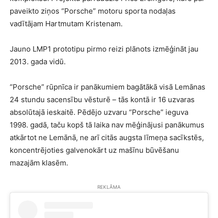
paveikto ziņos “Porsche” motoru sporta nodaļas
vadītājam Hartmutam Kristenam.
Jauno LMP1 prototipu pirmo reizi plānots izmēģināt jau
2013. gada vidū.
“Porsche” rūpnīca ir panākumiem bagātākā visā Lemānas
24 stundu sacensību vēsturē – tās kontā ir 16 uzvaras
absolūtajā ieskaitē. Pēdējo uzvaru “Porsche” ieguva
1998. gadā, taču kopš tā laika nav mēģinājusi panākumus
atkārtot ne Lemānā, ne arī citās augsta līmeņa sacīkstēs,
koncentrējoties galvenokārt uz mašīnu būvēšanu
mazajām klasēm.
REKLĀMA