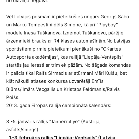
no ukraiņa neguva.
Vēl Latvijas posmam ir pieteikušies ungārs Georgs Sabo
un Marko Tempestini dēls Simone, kā arī “Playboy”
modele Inesa Tuškanova. Izņemot Tuškanovu, pārējie
ārzemnieki brauks ar R4 klases automašīnām.No Latvijas
sportistiem pirmie pieteikumi pienākuši no “OKartes
Autosporta akadēmijas”, kas rallijā “Liepāja-Ventspils”
startēs jau ierasti ar trim ekipāžām. No šāgada komandas
ir palicis tikai Ralfs Sirmacis ar stūrmani Māri Kulšu, bet
klāt nākuši atlases konkursa uzvarētāji Emīls
Blūms/Ilmārs Vecgailis un Kristaps Feldmanis/Raivis
Poišs.
2013. gada Eiropas rallija čempionāta kalendārs:
3.-5. janvāris rallijs “Jännerrallye” (Austrija,
asfalts/sniegs)
1.-3. februāris rallijs “Liepāja-Ventspils” (Latvija,