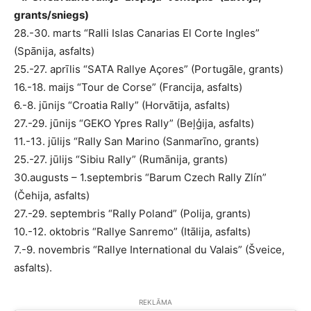
grants/sniegs)
28.-30. marts “Ralli Islas Canarias El Corte Ingles”
(Spānija, asfalts)
25.-27. aprīlis “SATA Rallye Açores” (Portugāle, grants)
16.-18. maijs “Tour de Corse” (Francija, asfalts)
6.-8. jūnijs “Croatia Rally” (Horvātija, asfalts)
27.-29. jūnijs “GEKO Ypres Rally” (Beļģija, asfalts)
11.-13. jūlijs “Rally San Marino (Sanmarīno, grants)
25.-27. jūlijs “Sibiu Rally” (Rumānija, grants)
30.augusts – 1.septembris “Barum Czech Rally Zlín”
(Čehija, asfalts)
27.-29. septembris “Rally Poland” (Polija, grants)
10.-12. oktobris “Rallye Sanremo” (Itālija, asfalts)
7.-9. novembris “Rallye International du Valais” (Šveice,
asfalts).
REKLĀMA