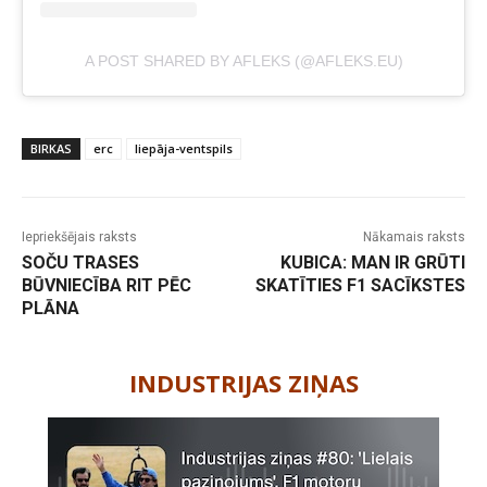
A POST SHARED BY AFLEKS (@AFLEKS.EU)
BIRKAS
erc
liepāja-ventspils
Iepriekšējais raksts
Nākamais raksts
SOČU TRASES
KUBICA: MAN IR GRŪTI
BŪVNIECĪBA RIT PĒC
SKATĪTIES F1 SACĪKSTES
PLĀNA
-
INDUSTRIJAS ZIŅAS