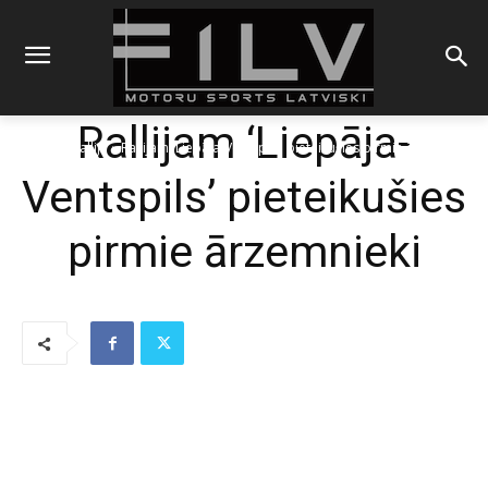
Rallijam ‘Liepāja-
Sākums
Rallijs
Rallijam 'Liepāja-Ventspils' pieteikušies pirmie ārzemnieki
Ventspils’ pieteikušies
pirmie ārzemnieki