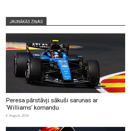
JAUNĀKĀS ZIŅAS
Peresa pārstāvji sākuši sarunas ar
‘Williams’ komandu
8. August, 2026