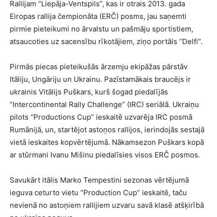
Rallijam “Liepāja-Ventspils”, kas ir otrais 2013. gada
Eiropas rallija čempionāta (ERČ) posms, jau saņemti
pirmie pieteikumi no ārvalstu un pašmāju sportistiem,
atsaucoties uz sacensību rīkotājiem, ziņo portāls “Delfi”.
Pirmās piecas pieteikušās ārzemju ekipāžas pārstāv
Itāliju, Ungāriju un Ukrainu. Pazīstamākais braucējs ir
ukrainis Vitālijs Puškars, kurš šogad piedalījās
“Intercontinental Rally Challenge” (IRC) seriālā. Ukraiņu
pilots “Productions Cup” ieskaitē uzvarēja IRC posmā
Rumānijā, un, startējot astoņos rallijos, ierindojās sestajā
vietā ieskaites kopvērtējumā. Nākamsezon Puškars kopā
ar stūrmani Ivanu Mišinu piedalīsies visos ERČ posmos.
Savukārt itālis Marko Tempestini sezonas vērtējumā
ieguva ceturto vietu “Production Cup” ieskaitē, taču
nevienā no astoņiem rallijiem uzvaru savā klasē atšķirībā