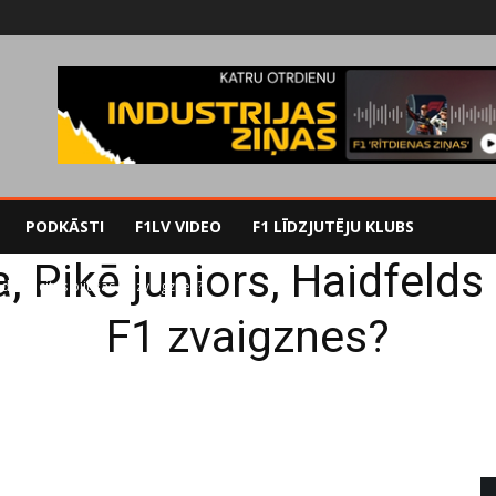
PODKĀSTI
F1LV VIDEO
F1 LĪDZJUTĒJU KLUBS
a, Pikē juniors, Haidfelds
elds un citas bijušās F1 zvaigznes?
F1 zvaigznes?