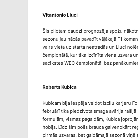
Vitantonio Liuci
Šis pilotam daudzi prognozēja spožu nākotni
sezonu jau nācās pavadīt vājākajā F1 koman
vairs vieta uz starta neatradās un Liuci n
čempionātā, kur tika izcīnīta viena uzvara un
sacīkstes WEC čempionātā, bez panākumiem
Roberts Kubica
Kubicam bija iespēja veidot izcilu karjeru F
februārī tika piedzīvota smaga avārija rallij
formulām, vismaz pagaidām, Kubica joprojām n
hobijs. Līdz šim polis brauca galvenokārt reģ
pirmās uzvaras, bet gaidāmajā sezonā viņš s