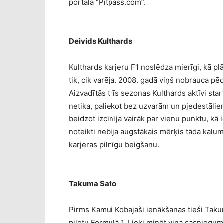
portālā “Pitpass.com”.
Deivids Kulthards
Kulthards karjeru F1 noslēdza mierīgi, kā plā
tik, cik varēja. 2008. gadā viņš nobrauca p
Aizvadītās trīs sezonas Kulthards aktīvi sta
netika, paliekot bez uzvarām un pjedestālie
beidzot izcīnīja vairāk par vienu punktu, kā 
noteikti nebija augstākais mērķis tāda kalu
karjeras pilnīgu beigšanu.
Takuma Sato
Pirms Kamui Kobajaši ienākšanas tieši Takum
pilotu Formulā 1. Lieki minēt viņa sasniegumu