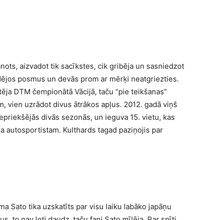
nots, aizvadot tik sacīkstes, cik gribēja un sasniedzot
ēdējos posmus un devās prom ar mērķi neatgriezties.
rtēja DTM čempionātā Vācijā, taču “pie teikšanas”
m, vien uzrādot divus ātrākos apļus. 2012. gadā viņš
iepriekšējās divās sezonās, un ieguva 15. vietu, kas
ma autosportistam. Kulthards tagad paziņojis par
a Sato tika uzskatīts par visu laiku labāko japāņu
s, to nav ļoti daudz, taču fani Sato mīlēja. Par spīti