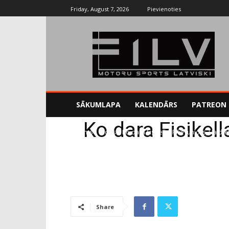
Friday, August 7, 2026
Pievienoties
SĀKUMLAPA
KALENDĀRS
PATREON
Ko dara Fisikell
Sākums
Blogs
Ko dara Fisikella, Pikē juniors, Haidf
Share