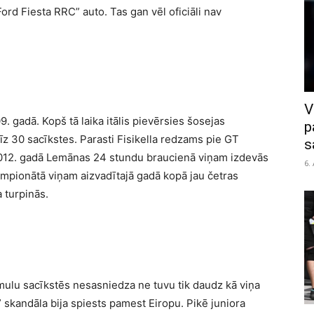
rd Fiesta RRC” auto. Tas gan vēl oficiāli nav
V
. gadā. Kopš tā laika itālis pievērsies šosejas
p
rīz 30 sacīkstes. Parasti Fisikella redzams pie GT
s
2012. gadā Lemānas 24 stundu braucienā viņam izdevās
6.
mpionātā viņam aizvadītajā gadā kopā jau četras
a turpinās.
ulu sacīkstēs nesasniedza ne tuvu tik daudz kā viņa
 skandāla bija spiests pamest Eiropu. Pikē juniora