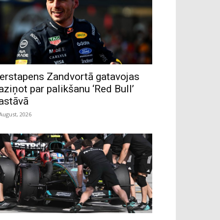
erstapens Zandvortā gatavojas
aziņot par palikšanu ‘Red Bull’
astāvā
 August, 2026