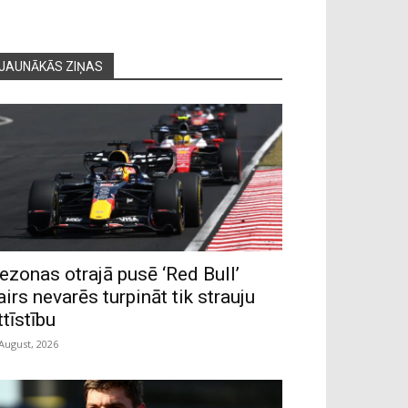
JAUNĀKĀS ZIŅAS
ezonas otrajā pusē ‘Red Bull’
airs nevarēs turpināt tik strauju
ttīstību
 August, 2026