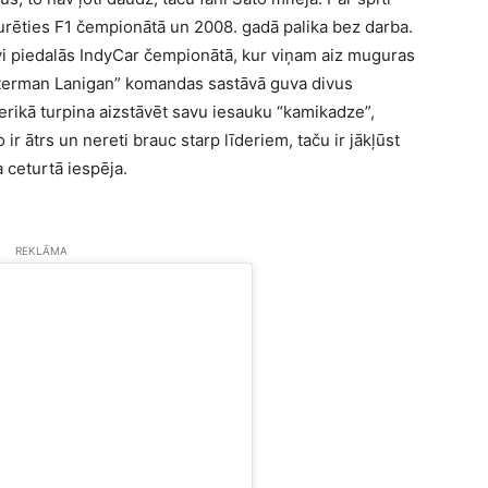
oturēties F1 čempionātā un 2008. gadā palika bez darba.
īvi piedalās IndyCar čempionātā, kur viņam aiz muguras
etterman Lanigan” komandas sastāvā guva divus
merikā turpina aizstāvēt savu iesauku “kamikadze”,
o ir ātrs un nereti brauc starp līderiem, taču ir jākļūst
 ceturtā iespēja.
REKLĀMA