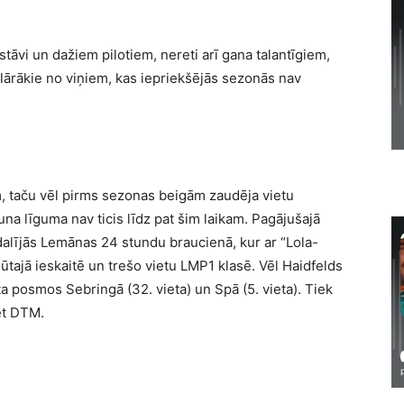
vi un dažiem pilotiem, nereti arī gana talantīgiem,
lārākie no viņiem, kas iepriekšējās sezonās nav
m, taču vēl pirms sezonas beigām zaudēja vietu
a līguma nav ticis līdz pat šim laikam. Pagājušajā
dalījās Lemānas 24 stundu braucienā, kur ar “Lola-
ūtajā ieskaitē un trešo vietu LMP1 klasē. Vēl Haidfelds
 posmos Sebringā (32. vieta) un Spā (5. vieta). Tiek
ēt DTM.