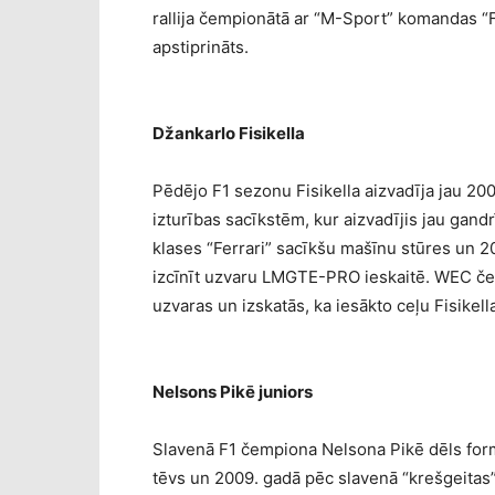
rallija čempionātā ar “M-Sport” komandas “Fo
apstiprināts.
Džankarlo Fisikella
Pēdējo F1 sezonu Fisikella aizvadīja jau 2009
izturības sacīkstēm, kur aizvadījis jau gand
klases “Ferrari” sacīkšu mašīnu stūres un 
izcīnīt uzvaru LMGTE-PRO ieskaitē. WEC če
uzvaras un izskatās, ka iesākto ceļu Fisikell
Nelsons Pikē juniors
Slavenā F1 čempiona Nelsona Pikē dēls form
tēvs un 2009. gadā pēc slavenā “krešgeitas”