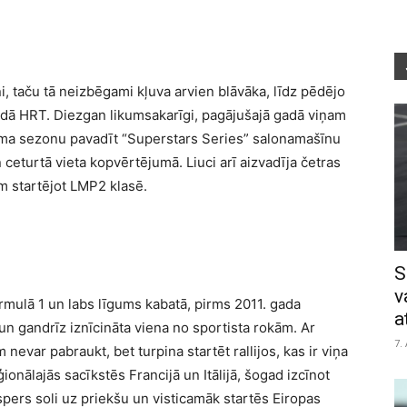
, taču tā neizbēgami kļuva arvien blāvāka, līdz pēdējo
dā HRT. Diezgan likumsakarīgi, pagājušajā gadā viņam
olēma sezonu pavadīt “Superstars Series” salonamašīnu
 ceturtā vieta kopvērtējumā. Liuci arī aizvadīja četras
 startējot LMP2 klasē.
S
v
ormulā 1 un labs līgums kabatā, pirms 2011. gada
a
ā un gandrīz iznīcināta viena no sportista rokām. Ar
7.
evar pabraukt, bet turpina startēt rallijos, kas ir viņa
ionālajās sacīkstēs Francijā un Itālijā, šogad izcīnot
pers soli uz priekšu un visticamāk startēs Eiropas