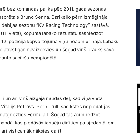
urē bez komandas palika pēc 2011. gada sezonas
onsorētais Bruno Senna. Barikello pērn izmēģināja
u debijas sezonu “KV Racing Technology” sastāvā.
s (11. vieta), kopumā labāko rezultātu sasniedzot
u 12. pozīcija kopvērtējumā viņu neapmierināja. Labāku
 atrast gan nav izdevies un šogad viņš brauks savā
onauto sacīkšu čempionātā.
li un arī viņš aizgāja naudas dēļ, kad viņa vietā
itālijs Petrovs. Pērn Trulli sacīkstēs nepiedalījās,
er atgriezties Formulā 1. Šogad tas acīm redzot
omandā, kas piedāvās iespēju cīnīties pa pjedestāliem.
 arī visticamāk nāksies darīt.