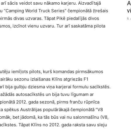
A
s arī sācis veidot savu nākamo karjeru. Aizvadītajā
v
etu “Camping World Truck Series” čempionātā (trešais
pirmās divas uzvaras. Tāpat Pikē piedalījās divos
6.
smos, izcīnot vienu uzvaru. Tur arī saskatāma pilota
zjutēju iemīļots pilots, kurš komandas pirmsākumos
vairāku sezonu izlaišanas Klīns atgriezās F1
rī bija gulbju dziesma viņa karjerai formulu sacīkstēs.
ažādās autosacīkstēs un bija tuvu līgumam ar
ionātā 2012. gada sezonā, pirms franču rūpnīca
ja spēkus Austrālijas populārākajā čempionātā “V8
pmāk, bet jādomā, ka tās būs vai nu salonmašīnu (V8,
īkstes. Tāpat Klīns no 2012. gada raksta savu sleju