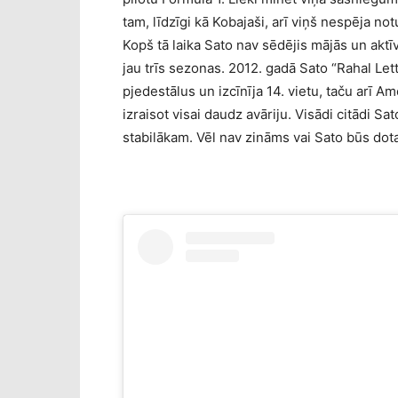
tam, līdzīgi kā Kobajaši, arī viņš nespēja n
Kopš tā laika Sato nav sēdējis mājās un akt
jau trīs sezonas. 2012. gadā Sato “Rahal L
pjedestālus un izcīnīja 14. vietu, taču arī A
izraisot visai daudz avāriju. Visādi citādi Sat
stabilākam. Vēl nav zināms vai Sato būs dota