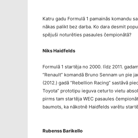
Katru gadu Formulā 1 pamainās komandu sastā
nākas palikt bez darba. Ko dara desmit popu
spējuši noturēties pasaules čempionātā?
Niks Haidfelds
Formulā 1 startēja no 2000. līdz 2011. gada
“Renault” komandā Bruno Sennam un pie jaun
(2012.) gadā “Rebellion Racing” sastāvā pie
Toyota” prototipu ieguva ceturto vietu absol
pirms tam startēja WEC pasaules čempionāta
baumots, ka nākotnē Haidfelds varētu start
Rubenss Barikello