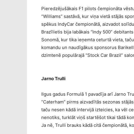
Pieredzējušākais F1 pilots čempionāta vēst
“Williams” sastāvā, kur viņa vietā stājās sp
spēkus IndyCar čempionātā, aizvadot solīd
Brazīlietis bija labākais “Indy 500” debitant
Sonomā, kur tika ieņemta ceturtā vieta, tač
komandu un naudīgākus sponsorus Barikello
dzimtenē populārajā “Stock Car Brazil” sal
Jarno Trulli
Ilgus gadus Formulā 1 pavadīja arī Jarno Trul
“Caterham” pirms aizvadītās sezonas stājās V
taču nesen kādā intervijā izteicies, ka vēl c
nenotiks, turklāt viņš startēšot tikai tādā k
Ja nē, Trulli brauks kādā citā čempionātā, ko