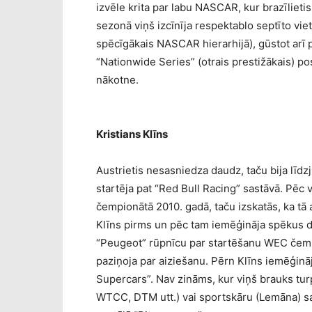
izvēle krita par labu NASCAR, kur brazīlieti
sezonā viņš izcīnīja respektablo septīto vi
spēcīgākais NASCAR hierarhijā), gūstot arī 
“Nationwide Series” (otrais prestižākais) po
nākotne.
Kristians Klīns
Austrietis nesasniedza daudz, taču bija līd
startēja pat “Red Bull Racing” sastāvā. Pēc 
čempionātā 2010. gadā, taču izskatās, ka tā a
Klīns pirms un pēc tam iemēģināja spēkus d
“Peugeot” rūpnīcu par startēšanu WEC čemp
paziņoja par aiziešanu. Pērn Klīns iemēģinā
Supercars”. Nav zināms, kur viņš brauks tur
WTCC, DTM utt.) vai sportskāru (Lemāna) sac