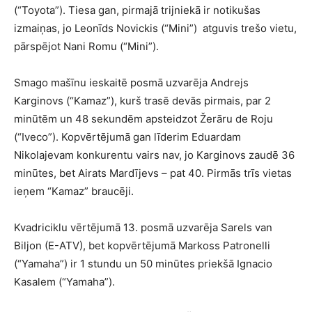
(“Toyota”). Tiesa gan, pirmajā trijniekā ir notikušas
izmaiņas, jo Leonīds Novickis (“Mini”) atguvis trešo vietu,
pārspējot Nani Romu (“Mini”).
Smago mašīnu ieskaitē posmā uzvarēja Andrejs
Karginovs (“Kamaz”), kurš trasē devās pirmais, par 2
minūtēm un 48 sekundēm apsteidzot Žerāru de Roju
(“Iveco”). Kopvērtējumā gan līderim Eduardam
Nikolajevam konkurentu vairs nav, jo Karginovs zaudē 36
minūtes, bet Airats Mardījevs – pat 40. Pirmās trīs vietas
ieņem “Kamaz” braucēji.
Kvadriciklu vērtējumā 13. posmā uzvarēja Sarels van
Biljon (E-ATV), bet kopvērtējumā Markoss Patronelli
(“Yamaha”) ir 1 stundu un 50 minūtes priekšā Ignacio
Kasalem (“Yamaha”).