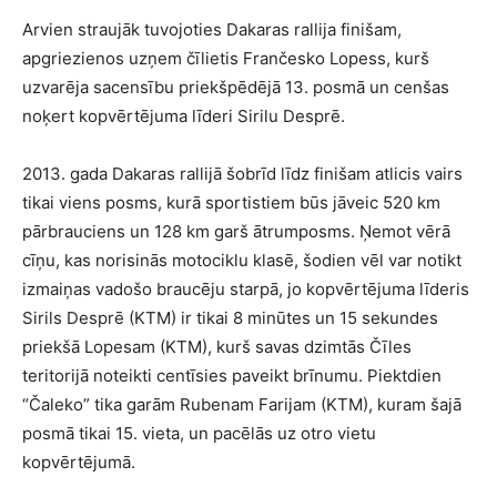
Arvien straujāk tuvojoties Dakaras rallija finišam,
apgriezienos uzņem čīlietis Frančesko Lopess, kurš
uzvarēja sacensību priekšpēdējā 13. posmā un cenšas
noķert kopvērtējuma līderi Sirilu Desprē.
2013. gada Dakaras rallijā šobrīd līdz finišam atlicis vairs
tikai viens posms, kurā sportistiem būs jāveic 520 km
pārbrauciens un 128 km garš ātrumposms. Ņemot vērā
cīņu, kas norisinās motociklu klasē, šodien vēl var notikt
izmaiņas vadošo braucēju starpā, jo kopvērtējuma līderis
Sirils Desprē (KTM) ir tikai 8 minūtes un 15 sekundes
priekšā Lopesam (KTM), kurš savas dzimtās Čīles
teritorijā noteikti centīsies paveikt brīnumu. Piektdien
“Čaleko” tika garām Rubenam Farijam (KTM), kuram šajā
posmā tikai 15. vieta, un pacēlās uz otro vietu
kopvērtējumā.