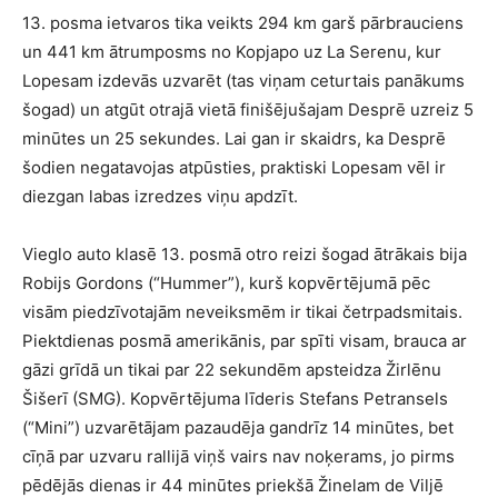
13. posma ietvaros tika veikts 294 km garš pārbrauciens
un 441 km ātrumposms no Kopjapo uz La Serenu, kur
Lopesam izdevās uzvarēt (tas viņam ceturtais panākums
šogad) un atgūt otrajā vietā finišējušajam Desprē uzreiz 5
minūtes un 25 sekundes. Lai gan ir skaidrs, ka Desprē
šodien negatavojas atpūsties, praktiski Lopesam vēl ir
diezgan labas izredzes viņu apdzīt.
Vieglo auto klasē 13. posmā otro reizi šogad ātrākais bija
Robijs Gordons (“Hummer”), kurš kopvērtējumā pēc
visām piedzīvotajām neveiksmēm ir tikai četrpadsmitais.
Piektdienas posmā amerikānis, par spīti visam, brauca ar
gāzi grīdā un tikai par 22 sekundēm apsteidza Žirlēnu
Šišerī (SMG). Kopvērtējuma līderis Stefans Petransels
(“Mini”) uzvarētājam pazaudēja gandrīz 14 minūtes, bet
cīņā par uzvaru rallijā viņš vairs nav noķerams, jo pirms
pēdējās dienas ir 44 minūtes priekšā Žinelam de Viljē