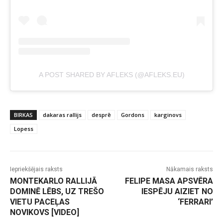
A POST SHARED BY AFLEKS (@AFLEKS.EU)
BIRKAS
dakaras rallijs
desprē
Gordons
karginovs
Lopess
Iepriekšējais raksts
Nākamais raksts
MONTEKARLO RALLIJĀ
FELIPE MASA APSVĒRA
DOMINĒ LĒBS, UZ TREŠO
IESPĒJU AIZIET NO
VIETU PACEĻAS
‘FERRARI’
NOVIKOVS [VIDEO]