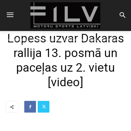
Lopess uzvar Dakaras
Sākums
Rallijs
Dakara
Lopess uzvar Dakaras rallija 13. posmā un
paceļas uz 2. vietu
rallija 13. posmā un
paceļas uz 2. vietu
[video]