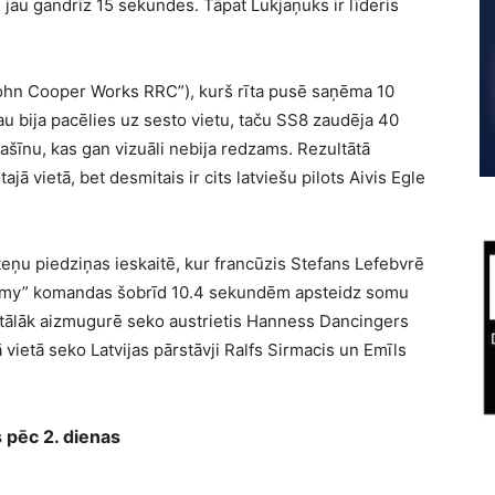
m jau gandrīz 15 sekundes. Tāpat Lukjaņuks ir līderis
 John Cooper Works RRC”), kurš rīta pusē saņēma 10
u bija pacēlies uz sesto vietu, taču SS8 zaudēja 40
ašīnu, kas gan vizuāli nebija redzams. Rezultātā
jā vietā, bet desmitais ir cits latviešu pilots Aivis Egle
teņu piedziņas ieskaitē, kur francūzis Stefans Lefebvrē
emy” komandas šobrīd 10.4 sekundēm apsteidz somu
tālāk aizmugurē seko austrietis Hanness Dancingers
ā vietā seko Latvijas pārstāvji Ralfs Sirmacis un Emīls
s pēc 2. dienas