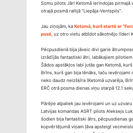
Somu pilots Jāri Ketomā ierindojas pirmajā 
otrajā posmā rallijā “Liepāja-Ventspils”.
Jau ziņojām, ka
Ketomā, kurš startē ar “Fo
pusē
, uz otro vietu atbīdot sākotnējo līder
Pēcpusdienā bija jāveic divi garie ātrumpo
izrādījās fantastiski ātri, labākajiem pilot
Šādos apstākļos labi jutās gan Ketomā, kur
Brīns, kurš gan bija lēnāks, taču ievērojami
neko daudz neizšķīra (Ketomā uzvarēja, Br
ERČ otrā posma dienas viņu starpā 12.1 sek
Pārējie atpaliek jau ievērojami un uz uzvar
Latvijas komandas ASRT pilots Aleksejs Lukj
šodien bija fantastiski ātrs, pēcpusdienas 
kopvērtējumā viņam ļāva apsteigt vecmeist