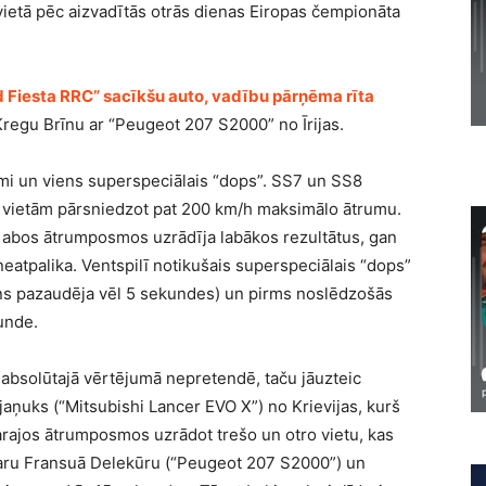
vietā pēc aizvadītās otrās dienas Eiropas čempionāta
rd Fiesta RRC” sacīkšu auto, vadību pārņēma rīta
i Kregu Brīnu ar “Peugeot 207 S2000” no Īrijas.
smi un viens superspeciālais “dops”. SS7 un SS8
iem vietām pārsniedzot pat 200 km/h maksimālo ātrumu.
š abos ātrumposmos uzrādīja labākos rezultātus, gan
 neatpalika. Ventspilī notikušais superspeciālais “dops”
īns pazaudēja vēl 5 sekundes) un pirms noslēdzošās
unde.
u absolūtajā vērtējumā nepretendē, taču jāuzteic
aņuks (“Mitsubishi Lancer EVO X”) no Krievijas, kurš
garajos ātrumposmos uzrādot trešo un otro vietu, kas
aru Fransuā Delekūru (“Peugeot 207 S2000”) un