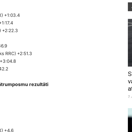
X) +1:03.4
+1:17.4
) +2:22.3
36.9
ks RRC) +2:51.3
 +3:04.8
42.2
S
v
s ātrumposmu rezultāti
a
7.
X) +4.6