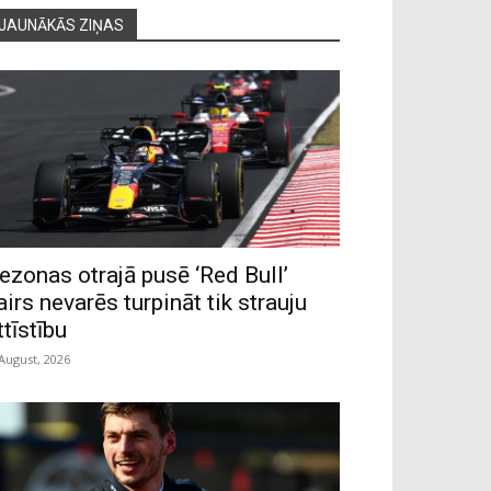
JAUNĀKĀS ZIŅAS
ezonas otrajā pusē ‘Red Bull’
airs nevarēs turpināt tik strauju
ttīstību
 August, 2026