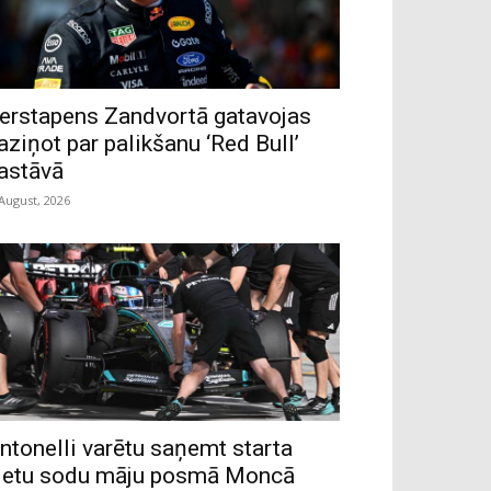
erstapens Zandvortā gatavojas
aziņot par palikšanu ‘Red Bull’
astāvā
 August, 2026
ntonelli varētu saņemt starta
ietu sodu māju posmā Moncā