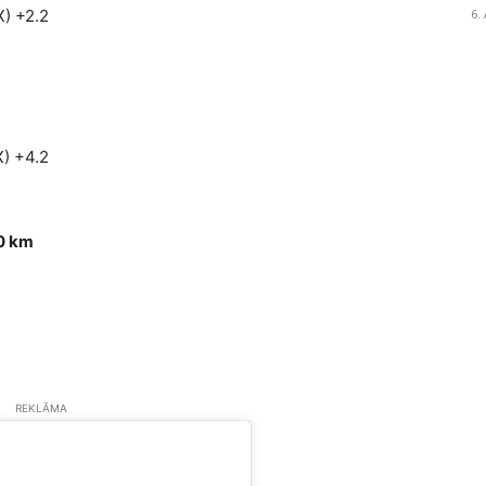
6.
X) +2.2
X) +4.2
40 km
REKLĀMA