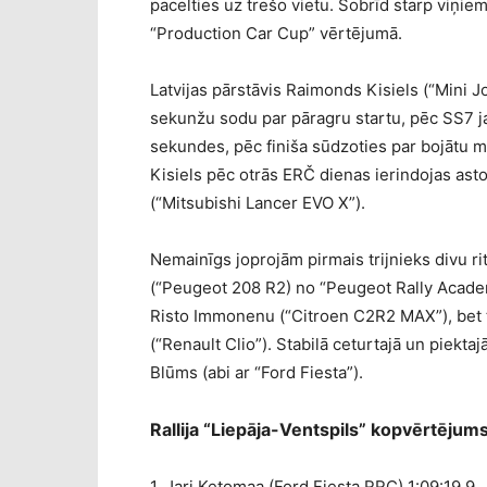
pacelties uz trešo vietu. Šobrīd starp viņie
“Production Car Cup” vērtējumā.
Latvijas pārstāvis Raimonds Kisiels (“Mini
sekunžu sodu par pāragru startu, pēc SS7 ja
sekundes, pēc finiša sūdzoties par bojātu m
Kisiels pēc otrās ERČ dienas ierindojas astota
(“Mitsubishi Lancer EVO X”).
Nemainīgs joprojām pirmais trijnieks divu ri
(“Peugeot 208 R2) no “Peugeot Rally Acad
Risto Immonenu (“Citroen C2R2 MAX”), bet 
(“Renault Clio”). Stabilā ceturtajā un piektaj
Blūms (abi ar “Ford Fiesta”).
Rallija “Liepāja-Ventspils” kopvērtējum
1. Jari Ketomaa (Ford Fiesta RRC) 1:09:19.9