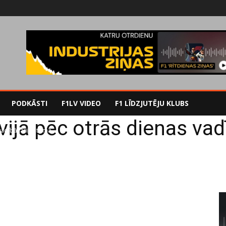
PODKĀSTI
F1LV VIDEO
F1 LĪDZJUTĒJU KLUBS
ijā pēc otrās dienas vad
vadībā Jāri Ketomā