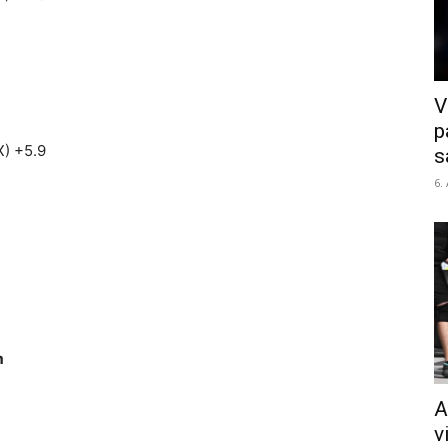
V
p
X) +5.9
s
6.
m
A
v