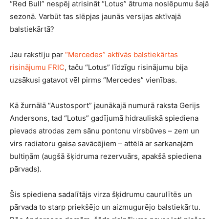
“Red Bull” nespēj atrisināt “Lotus” ātruma noslēpumu šajā
sezonā. Varbūt tas slēpjas jaunās versijas aktīvajā
balstiekārtā?
Jau rakstīju par
“Mercedes” aktīvās balstiekārtas
risinājumu FRIC
, taču “Lotus” līdzīgu risinājumu bija
uzsākusi gatavot vēl pirms “Mercedes” vienības.
Kā žurnālā “Austosport” jaunākajā numurā raksta Gerijs
Andersons, tad “Lotus” gadījumā hidrauliskā spiediena
pievads atrodas zem sānu pontonu virsbūves – zem un
virs radiatoru gaisa savācējiem – attēlā ar sarkanajām
bultiņām (augšā šķidruma rezervuārs, apakšā spiediena
pārvads).
Šis spiediena sadalītājs virza šķidrumu caurulītēs un
pārvada to starp priekšējo un aizmugurējo balstiekārtu.