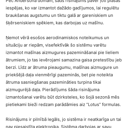
Pēc Andersona domām, šāds risinājums paver ļoti plašas
iespējas, ko var izmantot dažādo gadījumos, lai regulētu
braukšanas augstumu un tiktu galā ar gareniskiem un
šķērseniskiem spēkiem, kas darbojas uz mašīnu.
Ņemot vērā esošos aerodinamiskos noteikumus un
situāciju ar riepām, visefektīvāk šo sistēmu varētu
izmantot mašīnas aizmugures pazemināšanai pie lieliem
ātrumiem, jo tas ievērojami samazina gaisa pretestību jeb
berzi. Līdz ar ātruma pieaugumu, mašīnas aizmugure un
priekšējā daļa vienmērīgi pazeminās, bet pie noteikta
ātruma sasniegšanas pazemināties turpina tikai
aizmugurējā daļa. Pierādījums šāda risinājuma
izmantošanai varētu būt dzirksteles, ko šojā sezonā mēs
pietiekami bieži redzam parādāmies aiz “Lotus” formulas.
Risinājums ir pilnībā legāls, jo sistēma ir neatkarīga un tai
nav piesaistīta elektronika. Sistēma darbojas ar savu