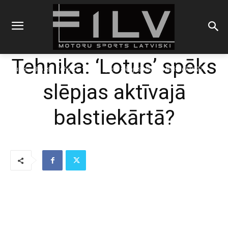
Tehnika: ‘Lotus’ spēks
Sākums
Blogs
Tehnika: 'Lotus' spēks slēpjas aktīvajā balstiekārtā?
slēpjas aktīvajā
balstiekārtā?