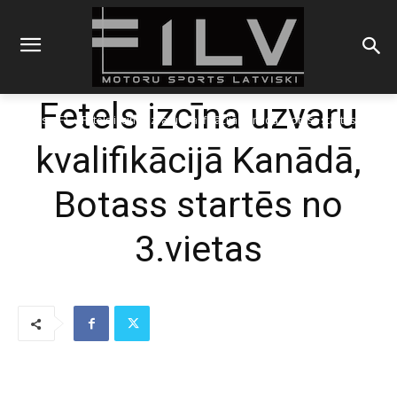
Fetels izcīna uzvaru
Sākums
F1
Fetels izcīna uzvaru kvalifikācijā Kanādā, Botass startēs no
3.vietas
kvalifikācijā Kanādā,
Botass startēs no
3.vietas