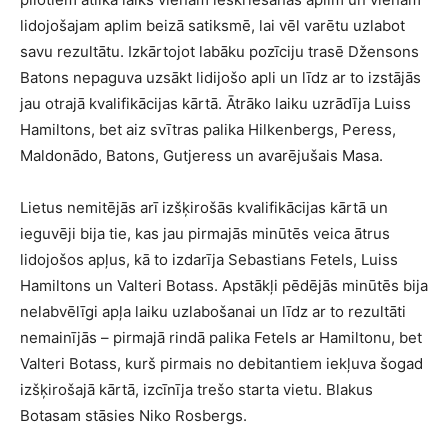
lidojošajam aplim beizā satiksmē, lai vēl varētu uzlabot
savu rezultātu. Izkārtojot labāku pozīciju trasē Džensons
Batons nepaguva uzsākt lidijošo apli un līdz ar to izstājās
jau otrajā kvalifikācijas kārtā. Ātrāko laiku uzrādīja Luiss
Hamiltons, bet aiz svītras palika Hilkenbergs, Peress,
Maldonādo, Batons, Gutjeress un avarējušais Masa.
Lietus nemitējās arī izšķirošās kvalifikācijas kārtā un
ieguvēji bija tie, kas jau pirmajās minūtēs veica ātrus
lidojošos apļus, kā to izdarīja Sebastians Fetels, Luiss
Hamiltons un Valteri Botass. Apstākļi pēdējās minūtēs bija
nelabvēlīgi apļa laiku uzlabošanai un līdz ar to rezultāti
nemainījās – pirmajā rindā palika Fetels ar Hamiltonu, bet
Valteri Botass, kurš pirmais no debitantiem iekļuva šogad
izšķirošajā kārtā, izcīnīja trešo starta vietu. Blakus
Botasam stāsies Niko Rosbergs.