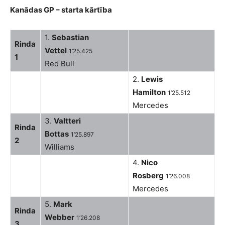
Kanādas GP – starta kārtība
1.
Sebastian
Rinda
Vettel
1’25.425
1
Red Bull
2.
Lewis
Hamilton
1’25.512
Mercedes
3.
Valtteri
Rinda
Bottas
1’25.897
2
Williams
4.
Nico
Rosberg
1’26.008
Mercedes
5.
Mark
Rinda
Webber
1’26.208
3