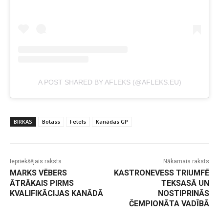
A POST SHARED BY AFLEKS (@AFLEKS.EU)
BIRKAS
Botass
Fetels
Kanādas GP
Iepriekšējais raksts
Nākamais raksts
MARKS VĒBERS
KASTRONEVESS TRIUMFĒ
ĀTRĀKAIS PIRMS
TEKSASĀ UN
KVALIFIKĀCIJAS KANĀDĀ
NOSTIPRINĀS
ČEMPIONĀTA VADĪBĀ
-