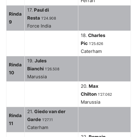
Ferrari
17.
Paul di
Rinda
Resta
1’24.908
9
Force India
18.
Charles
Pic
1’25.626
Caterham
19.
Jules
Rinda
Bianchi
1’26.508
10
Marussia
20.
Max
Chilton
1’27.062
Marussia
21.
Giedo van der
Rinda
Garde
1’27.11
11
Caterham
22.
Romain