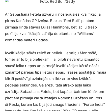
Ar Sebastiana Fetela uzvaru ir noslēgusies kvalifikācija
pirms Kanādas GP izcīņa. Blakus “Red Bull” pilotam
pirmajā rindā stāvēs Luiss Hamiltons, bet izcilu trešo
pozīciju kvalifikācijā izcīnīja debitants no “Williams”
komandas Valteri Botass.
Kvalifikācija sākās reizē ar nelielu lietutiņu Monreālā,
tomēr ar to bija pietiekami, lai piloti nevarētu izmantot
sausā laika riepas un pirmajā kvalifikācijas kārtā nācās
izmantot pārejas tipa lietus riepas. Trases apstākļi pirmajā
kārtā pastāvīgi uzlabojās un līdz ar to viss izšķīrās
pēdējās sekundēs. Galarezultātā ātrāko apļa laiku
uzrādīja Sebastians Fetels, bet kopā ar četriem lēnākiem
pilotiem pirmajā kārtā izstājās Romēns Grožāns un Pols
di Resta, kuram tas bija ļoti smags trieciens. “Force India”
komanda, kas Kanādā svin savu 100to GP posmu, bija