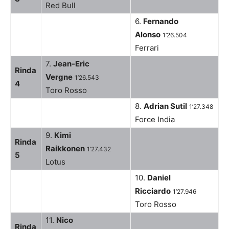
Red Bull
6.
Fernando
Alonso
1’26.504
Ferrari
7.
Jean-Eric
Rinda
Vergne
1’26.543
4
Toro Rosso
8.
Adrian Sutil
1’27.348
Force India
9.
Kimi
Rinda
Raikkonen
1’27.432
5
Lotus
10.
Daniel
Ricciardo
1’27.946
Toro Rosso
11.
Nico
Rinda