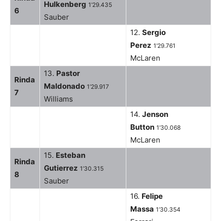
Hulkenberg
1’29.435
6
Sauber
12.
Sergio
Perez
1’29.761
McLaren
13.
Pastor
Rinda
Maldonado
1’29.917
7
Williams
14.
Jenson
Button
1’30.068
McLaren
15.
Esteban
Rinda
Gutierrez
1’30.315
8
Sauber
16.
Felipe
Massa
1’30.354