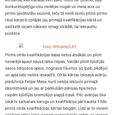
konkurētspējīga visu nedēļas nogali un meta acis uz
pirmo pjedestālu sezonā, taču tā vietā skotu pilots pirmo
reizi karjerā izstājās jau pirmajā kvalifikācijas kārtā un
sacīkstē viņam nāksies smagi strādāt, lai iebrauktu
punktos.
Pirms otrās kvalifikācijas daļas lietus atsākās un piloti
nevarēja apaut sausā laika riepas. Vairāki piloti kļūdījās
savos lidojošos apļos, nogrieza līkumus (jo īpaši pēdējo)
un apļa laiki netika ieskaitīti. Otrās kārtas izksaņā avāriju
piedzīvoja Felipe Masa, kurš nebija iekļuvis pirmajā
desmitniekā un jau ar padilušām pārejas tipa lietus
riepām kļūdījās bremzējot slapjā trasē. Pēc avārijas tika
izkārts sarkanais karogs un kvalifikācija pārtraukta 1:59s
pirms otrās kvalifikācijas kārtas beigām. Līdz ar to visiem
pilotiem atlika laiks vienam ieskriešanās aplim un vienam