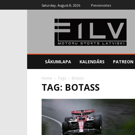
Saturday, August 8, 2026
Pievienoties
SĀKUMLAPA
KALENDĀRS
PATREON
Home
Tags
Botass
TAG: BOTASS