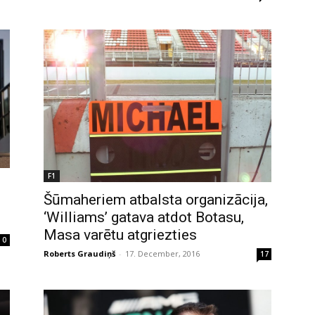
F1
Šūmaheriem atbalsta organizācija,
‘Williams’ gatava atdot Botasu,
Masa varētu atgriezties
0
Roberts Graudiņš
-
17. December, 2016
17