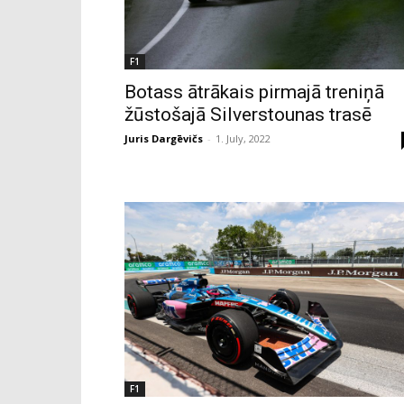
F1
Botass ātrākais pirmajā treniņā
žūstošajā Silverstounas trasē
Juris Dargēvičs
-
1. July, 2022
F1