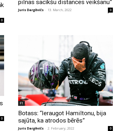
pilnas sacīkšu distances veikšanu”
āk
Juris Dargēvičs
-
13. March, 2022
0
0
es
F1
Botass: “Ieraugot Hamiltonu, bija
0
sajūta, ka atrodos bērēs”
Juris Dargēvičs
-
2. February, 2022
0