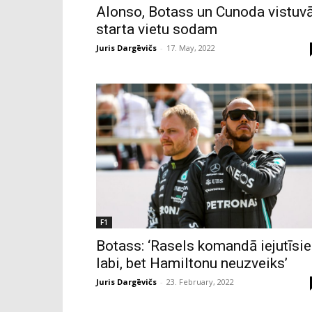
Alonso, Botass un Cunoda vistuv
starta vietu sodam
Juris Dargēvičs
-
17. May, 2022
F1
Botass: ‘Rasels komandā iejutīsi
labi, bet Hamiltonu neuzveiks’
Juris Dargēvičs
-
23. February, 2022