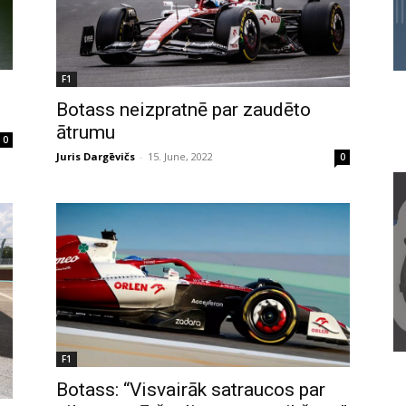
F1
Botass neizpratnē par zaudēto
ātrumu
0
Juris Dargēvičs
-
15. June, 2022
0
F1
Botass: “Visvairāk satraucos par