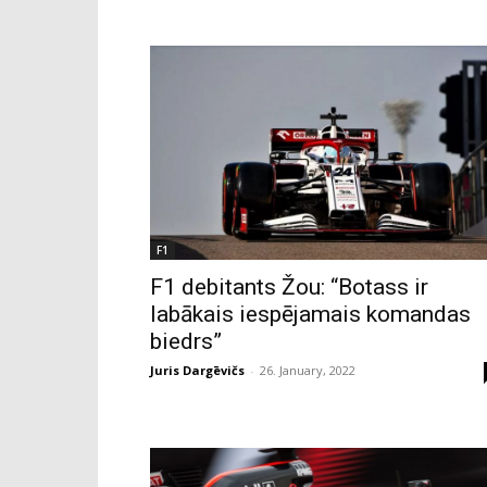
F1
F1 debitants Žou: “Botass ir
labākais iespējamais komandas
biedrs”
Juris Dargēvičs
-
26. January, 2022