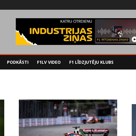
PODKĀSTI
F1LV VIDEO
F1 LĪDZJUTĒJU KLUBS