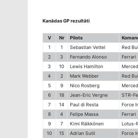
Kanādas GP rezultāti
V
Nr
Pilots
Koman
1
1
Sebastian Vettel
Red Bul
2
3
Fernando Alonso
Ferrari
3
10
Lewis Hamilton
Merce
4
2
Mark Webber
Red Bul
5
9
Nico Rosberg
Merce
6
18
Jean-Eric Vergne
STR-Fe
7
14
Paul di Resta
Force 
8
4
Felipe Massa
Ferrari
9
7
Kimi Räikkönen
Lotus-
10
15
Adrian Sutil
Force 