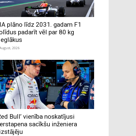
IA plāno līdz 2031. gadam F1
olīdus padarīt vēl par 80 kg
ieglākus
 August, 2026
Red Bull’ vienība noskatījusi
erstapena sacīkšu inženiera
izstājēju