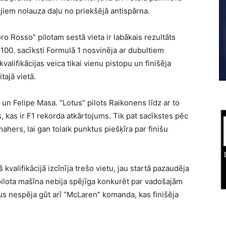
ējiem nolauza daļu no priekšējā antispārna.
ro Rosso” pilotam sestā vieta ir labākais rezultāts
 100. sacīksti Formulā 1 nosvinēja ar dubultiem
alifikācijas veica tikai vienu pistopu un finišēja
tajā vietā.
un Felipe Masa. “Lotus” pilots Raikonens līdz ar to
s, kas ir F1 rekorda atkārtojums. Tik pat sacīkstes pēc
ahers, lai gan tolaik punktus piešķīra par finišu
 kvalifikācijā izcīnīja trešo vietu, jau startā pazaudēja
pilota mašīna nebija spējīga konkurēt par vadošajām
tus nespēja gūt arī “McLaren” komanda, kas finišēja