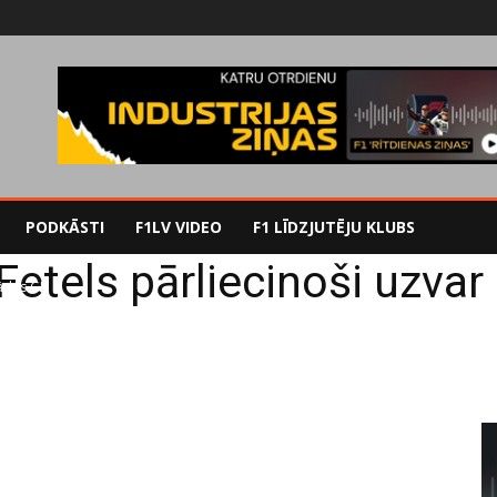
PODKĀSTI
F1LV VIDEO
F1 LĪDZJUTĒJU KLUBS
Fetels pārliecinoši uzva
nādas GP