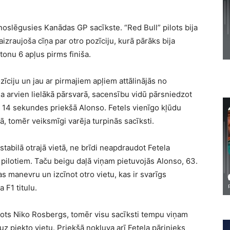
noslēgusies Kanādas GP sacīkste. “Red Bull” pilots bija
 aizraujoša cīņa par otro pozīciju, kurā pārāks bija
onu 6 apļus pirms finiša.
zīciju un jau ar pirmajiem apļiem attālinājās no
 arvien lielākā pārsvarā, sacensību vidū pārsniedzot
ca 14 sekundes priekšā Alonso. Fetels vienīgo kļūdu
ā, tomēr veiksmīgi varēja turpinās sacīksti.
stabilā otrajā vietā, ne brīdi neapdraudot Fetela
m pilotiem. Taču beigu daļā viņam pietuvojās Alonso, 63.
 manevru un izcīnot otro vietu, kas ir svarīgs
 F1 titulu.
lots Niko Rosbergs, tomēr visu sacīksti tempu viņam
 uz piekto vietu. Priekšā nokļuva arī Fetela pārinieks