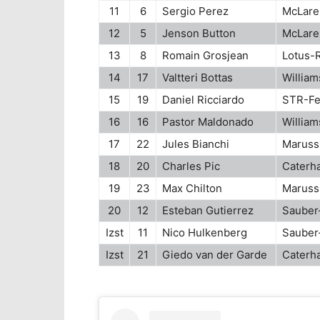
11
6
Sergio Perez
McLare
12
5
Jenson Button
McLare
13
8
Romain Grosjean
Lotus-
14
17
Valtteri Bottas
William
15
19
Daniel Ricciardo
STR-Fe
16
16
Pastor Maldonado
William
17
22
Jules Bianchi
Maruss
18
20
Charles Pic
Caterh
19
23
Max Chilton
Maruss
20
12
Esteban Gutierrez
Sauber-
Izst
11
Nico Hulkenberg
Sauber-
Izst
21
Giedo van der Garde
Caterh