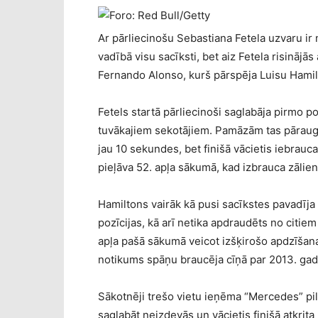
Ar pārliecinošu Sebastiana Fetela uzvaru ir 
vadībā visu sacīksti, bet aiz Fetela risinājās
Fernando Alonso, kurš pārspēja Luisu Hamilt
Fetels startā pārliecinoši saglabāja pirmo po
tuvākajiem sekotājiem. Pamāzām tas pārauga
jau 10 sekundes, bet finišā vācietis iebrau
pieļāva 52. apļa sākumā, kad izbrauca zālien
Hamiltons vairāk kā pusi sacīkstes pavadīja 
pozīcijas, kā arī netika apdraudēts no citie
apļa pašā sākumā veicot izšķirošo apdzīšanas
notikums spāņu braucēja cīņā par 2013. gada
Sākotnēji trešo vietu ieņēma “Mercedes” pi
saglabāt neizdevās un vācietis finišā atkrita