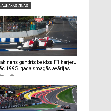
JAUNĀKĀS ZIŅAS
akinens gandrīz beidza F1 karjeru
ēc 1995. gada smagās avārijas
 August, 2026