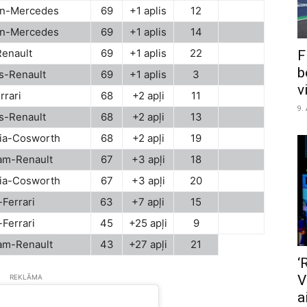
n-Mercedes
69
+1 aplis
12
n-Mercedes
69
+1 aplis
14
Renault
69
+1 aplis
22
F
b
s-Renault
69
+1 aplis
3
v
rrari
68
+2 apļi
11
9.
s-Renault
68
+2 apļi
13
ia-Cosworth
68
+2 apļi
19
am-Renault
67
+3 apļi
18
ia-Cosworth
67
+3 apļi
20
Ferrari
63
+7 apļi
15
Ferrari
45
+25 apļi
9
am-Renault
43
+27 apļi
21
‘
V
REKLĀMA
a