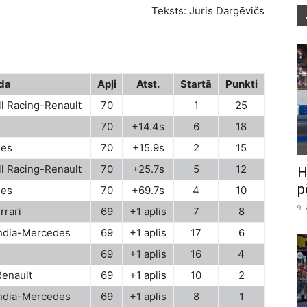
Teksts: Juris Dargēvičs
da
Apļi
Atst.
Startā
Punkti
l Racing-Renault
70
1
25
70
+14.4s
6
18
des
70
+15.9s
2
15
l Racing-Renault
70
+25.7s
5
12
H
p
des
70
+69.7s
4
10
9.
rrari
69
+1 aplis
7
8
India-Mercedes
69
+1 aplis
17
6
69
+1 aplis
16
4
Renault
69
+1 aplis
10
2
India-Mercedes
69
+1 aplis
8
1