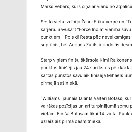
Marks Vēbers, kurš cīņā ar vienu no atpalic
Sesto vietu izcīnīja Žanu-Eriku Verņē un “To
karjerā. Savukārt “Force India” vienība savu
punktiem – Pols di Resta pēc neveiksmīgas kv
septītais, bet Adrians Zutils ierindojās desmi
Starp viņiem finišu šķērsoja Kimi Raikonens 
punktos finišējis jau 24 sacīkstes pēc kārta
kārtas punktos savulaik finišēja Mihaels Šūm
pirmajā sešiniekā.
“Williams” jaunais talants Valterī Botass, kurš
vairākas pozīcijas un arī turpinājumā somu 
vietām. Finišā Botasam tikai 14. vieta. Punk
uzreiz aiz pirmā desmitnieka.