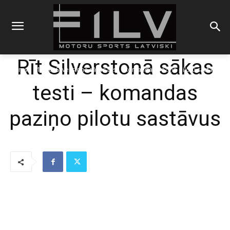
Rīt Silverstonā sākas
Sākums
F1
Rīt Silverstonā sākas testi - komandas paziņo pilotu sastāvus
testi – komandas
paziņo pilotu sastāvus