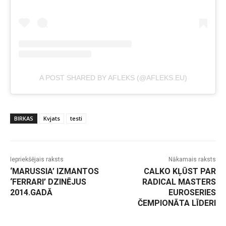
A POST SHARED BY AFLEKS (@AFLEKS.EU)
BIRKAS
Kvjats
testi
Iepriekšējais raksts
Nākamais raksts
‘MARUSSIA’ IZMANTOS
CALKO KĻŪST PAR
‘FERRARI’ DZINĒJUS
RADICAL MASTERS
2014.GADĀ
EUROSERIES
ČEMPIONĀTA LĪDERI
-