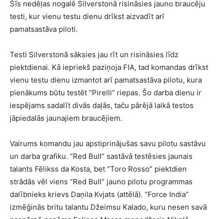
Šīs nedēļas nogalē Silverstonā risināsies jauno braucēju
testi, kur vienu testu dienu drīkst aizvadīt arī
pamatsastāva piloti.
Testi Silverstonā sāksies jau rīt un risināsies līdz
piektdienai. Kā iepriekš paziņoja FIA, tad komandas drīkst
vienu testu dienu izmantot arī pamatsastāva pilotu, kura
pienākums būtu testēt “Pirelli” riepas. Šo darba dienu ir
iespējams sadalīt divās daļās, taču pārējā laikā testos
jāpiedalās jaunajiem braucējiem.
Vairums komandu jau apstiprinājušas savu pilotu sastāvu
un darba grafiku. “Red Bull” sastāvā testēsies jaunais
talants Fēlikss da Kosta, bet “Toro Rosso” piektdien
strādās vēl viens “Red Bull” jauno pilotu programmas
dalībnieks krievs Daņila Kvjats (attēlā). “Force India”
izmēģinās britu talantu Džeimsu Kalado, kuru nesen savā