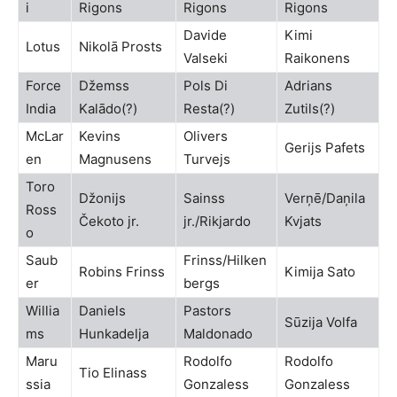
i
Rigons
Rigons
Rigons
Davide
Kimi
Lotus
Nikolā Prosts
Valseki
Raikonens
Force
Džemss
Pols Di
Adrians
India
Kalādo(?)
Resta(?)
Zutils(?)
McLar
Kevins
Olivers
Gerijs Pafets
en
Magnusens
Turvejs
Toro
Džonijs
Sainss
Verņē/Daņila
Ross
Čekoto jr.
jr./Rikjardo
Kvjats
o
Saub
Frinss/Hilken
Robins Frinss
Kimija Sato
er
bergs
Willia
Daniels
Pastors
Sūzija Volfa
ms
Hunkadelja
Maldonado
Maru
Rodolfo
Rodolfo
Tio Elinass
ssia
Gonzaless
Gonzaless