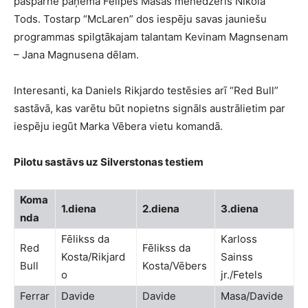
paspārnē paņēma Felipes Masas menedžeris Nikolā
Tods. Tostarp “McLaren” dos iespēju savas jauniešu
programmas spilgtākajam talantam Kevinam Magnsenam
– Jana Magnusena dēlam.
Interesanti, ka Daniels Rikjardo testēsies arī “Red Bull”
sastāvā, kas varētu būt nopietns signāls austrālietim par
iespēju iegūt Marka Vēbera vietu komandā.
Pilotu sastāvs uz Silverstonas testiem
Koma
1.diena
2.diena
3.diena
nda
Fēlikss da
Karloss
Red
Fēlikss da
Kosta/Rikjard
Sainss
Bull
Kosta/Vēbers
o
jr./Fetels
Ferrar
Davide
Davide
Masa/Davide