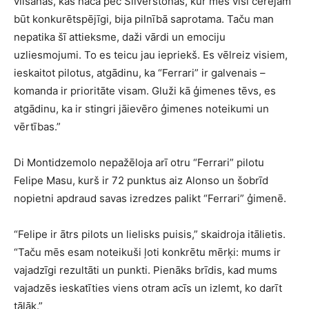
vilšanās, kas nāca pēc Silverstonas, kur mēs visi cerējām
būt konkurētspējīgi, bija pilnībā saprotama. Taču man
nepatika šī attieksme, daži vārdi un emociju
uzliesmojumi. To es teicu jau iepriekš. Es vēlreiz visiem,
ieskaitot pilotus, atgādinu, ka “Ferrari” ir galvenais –
komanda ir prioritāte visam. Gluži kā ģimenes tēvs, es
atgādinu, ka ir stingri jāievēro ģimenes noteikumi un
vērtības.”
Di Montidzemolo nepažēloja arī otru “Ferrari” pilotu
Felipe Masu, kurš ir 72 punktus aiz Alonso un šobrīd
nopietni apdraud savas izredzes palikt “Ferrari” ģimenē.
“Felipe ir ātrs pilots un lielisks puisis,” skaidroja itālietis.
“Taču mēs esam noteikuši ļoti konkrētu mērķi: mums ir
vajadzīgi rezultāti un punkti. Pienāks brīdis, kad mums
vajadzēs ieskatīties viens otram acīs un izlemt, ko darīt
tālāk.”