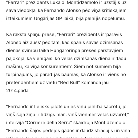
“Ferrari” prezidents Luka di Montidzemolo ir uzstājis uz
sava viedokļa, ka Fernando Alonso pēc viņa kritiskajiem
izteikumiem Ungārijas GP laikā, bija pelnījis nopēlumu.
Kā raksta spāņu prese, “Ferrari” prezidents ir ‘parāvis
Alonso aiz auss’ pēc tam, kad spānis savas dzimšanas
dienas svinību laikā Hungaroringā preses pārstāvjiem
pajokoja, ka vienīgais, ko vēlas dzimšanas dienā ir ‘tādu
mašīnu, kā viņa konkurentiem’. Šiem notikumiem bija
turpinājums, jo parādījās baumas, ka Alonso ir viens no
pretendentiem uz vietu “Red Bull” komandā jau
2014.gadā.
“Fernando ir lielisks pilots un es viņu pilnībā saprotu, jo
viņš šajā ziņā ir līdzīgs man: viņš vienmēr vēlas uzvarēt,”
intervijā “Corriere della Serra” skaidroja Montidzemolo.
“Fernando šajos pēdējos gados ir daudz strādājis un viņa