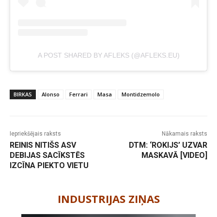
A POST SHARED BY AFLEKS (@AFLEKS.EU)
BIRKAS
Alonso
Ferrari
Masa
Montidzemolo
Iepriekšējais raksts
Nākamais raksts
REINIS NITIŠS ASV
DTM: ‘ROKIJS’ UZVAR
DEBIJAS SACĪKSTĒS
MASKAVĀ [VIDEO]
IZCĪNA PIEKTO VIETU
-
INDUSTRIJAS ZIŅAS