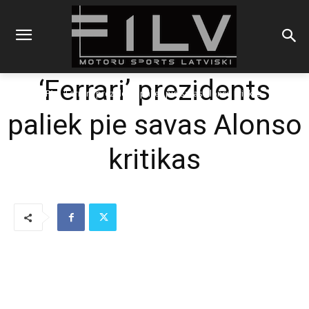
‘Ferrari’ prezidents
Sākums
F1
'Ferrari' prezidents paliek pie savas Alonso kritikas
paliek pie savas Alonso
kritikas