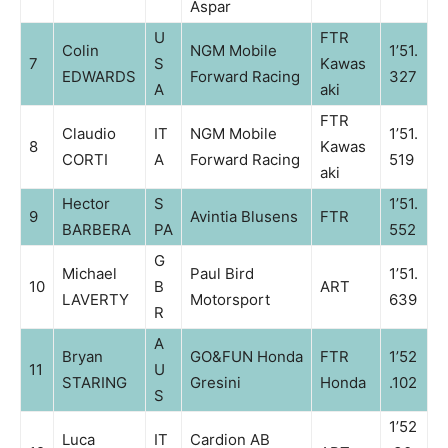
Aspar
U
FTR
Colin
NGM Mobile
1’51.
7
S
Kawas
EDWARDS
Forward Racing
327
A
aki
FTR
Claudio
IT
NGM Mobile
1’51.
8
Kawas
CORTI
A
Forward Racing
519
aki
Hector
S
1’51.
9
Avintia Blusens
FTR
BARBERA
PA
552
G
Michael
Paul Bird
1’51.
10
B
ART
LAVERTY
Motorsport
639
R
A
Bryan
GO&FUN Honda
FTR
1’52
11
U
STARING
Gresini
Honda
.102
S
1’52
Luca
IT
Cardion AB