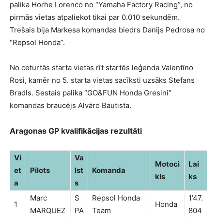
palika Horhe Lorenco no “Yamaha Factory Racing”, no
pirmās vietas atpaliekot tikai par 0.010 sekundēm.
Trešais bija Markesa komandas biedrs Danijs Pedrosa no
“Repsol Honda”.
No ceturtās starta vietas rīt startēs leģenda Valentīno
Rosi, kamēr no 5. starta vietas sacīksti uzsāks Stefans
Bradls. Sestais palika “GO&FUN Honda Gresini”
komandas braucējs Alvāro Bautista.
Aragonas GP kvalifikācijas rezultāti
Vi
Va
Motoci
Lai
et
Pilots
lst
Komanda
kls
ks
a
s
Marc
S
Repsol Honda
1’47.
1
Honda
MARQUEZ
PA
Team
804