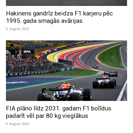
Hakinens gandrīz beidza F1 karjeru pēc
1995. gada smagās avārijas
9. August, 2026
FIA plāno līdz 2031. gadam F1 bolīdus
padarīt vēl par 80 kg vieglākus
9. August, 2026