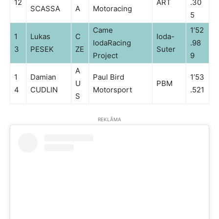
12
ART
.30
SCASSA
A
Motoracing
5
Came
1’52
1
Lukas
C
Ioda-
IodaRacing
.98
3
PESEK
ZE
Suter
Project
9
A
1
Damian
Paul Bird
1’53
U
PBM
4
CUDLIN
Motorsport
.521
S
REKLĀMA