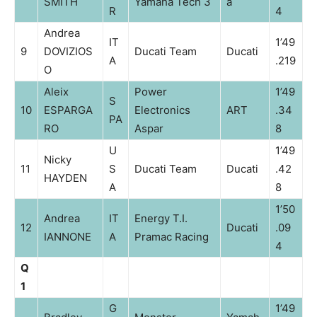
SMITH
Yamaha Tech 3
a
R
4
Andrea
IT
1’49
9
DOVIZIOS
Ducati Team
Ducati
A
.219
O
Aleix
Power
1’49
S
10
ESPARGA
Electronics
ART
.34
PA
RO
Aspar
8
U
1’49
Nicky
11
S
Ducati Team
Ducati
.42
HAYDEN
A
8
1’50
Andrea
IT
Energy T.I.
12
Ducati
.09
IANNONE
A
Pramac Racing
4
Q
1
G
1’49