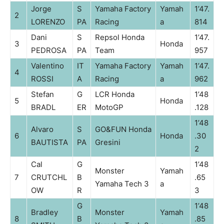
Jorge
S
Yamaha Factory
Yamah
1’47.
2
LORENZO
PA
Racing
a
814
Dani
S
Repsol Honda
1’47.
3
Honda
PEDROSA
PA
Team
957
Valentino
IT
Yamaha Factory
Yamah
1’47.
4
ROSSI
A
Racing
a
962
Stefan
G
LCR Honda
1’48
5
Honda
BRADL
ER
MotoGP
.128
1’48
Alvaro
S
GO&FUN Honda
6
Honda
.30
BAUTISTA
PA
Gresini
2
Cal
G
1’48
Monster
Yamah
7
CRUTCHL
B
.65
Yamaha Tech 3
a
OW
R
3
G
1’48
Bradley
Monster
Yamah
8
B
.85