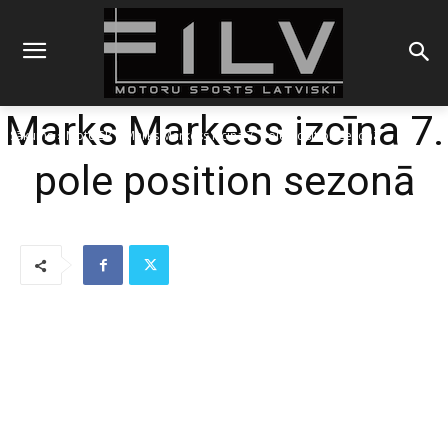
Marks Markess izcīna 7.
Sākums
MotoGP
Marks Markess izcīna 7. pole position sezonā
pole position sezonā