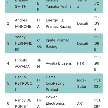
Bradley
Monster
Yamah
1
B
.72
SMITH
Yamaha Tech 3
a
R
4
1’50
Andrea
IT
Energy T.I.
2
Ducati
.39
IANNONE
A
Pramac Racing
4
Yonny
1’50
C
Ignite Pramac
3
HERNAND
Ducati
.68
OL
Racing
EZ
5
1’50
Hiroshi
JP
4
Avintia Blusens
FTR
.99
AOYAMA
N
5
Danilo
Came
IT
Ioda-
1’51.
5
PETRUCC
IodaRacing
A
Suter
030
I
Project
Power
Randy DE
FR
1’51.
6
Electronics
ART
PUNIET
A
297