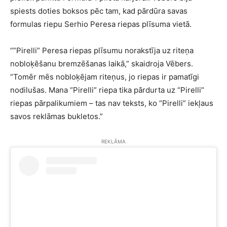
spiests doties boksos pēc tam, kad pārdūra savas
formulas riepu Serhio Peresa riepas plīsuma vietā.
“”Pirelli” Peresa riepas plīsumu norakstīja uz riteņa
nobloķēšanu bremzēšanas laikā,” skaidroja Vēbers.
“Tomēr mēs nobloķējam riteņus, jo riepas ir pamatīgi
nodilušas. Mana “Pirelli” riepa tika pārdurta uz “Pirelli”
riepas pārpalikumiem – tas nav teksts, ko “Pirelli” iekļaus
savos reklāmas bukletos.”
REKLĀMA