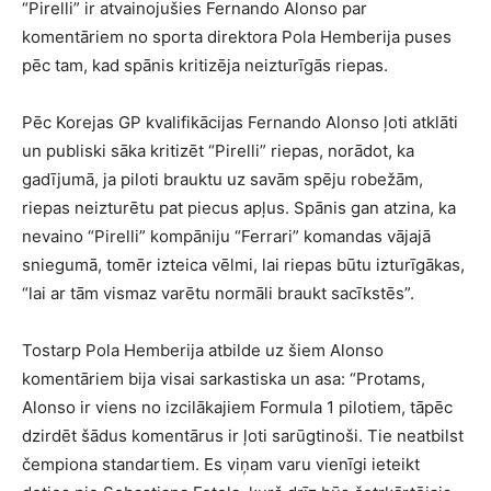
“Pirelli” ir atvainojušies Fernando Alonso par
komentāriem no sporta direktora Pola Hemberija puses
pēc tam, kad spānis kritizēja neizturīgās riepas.
Pēc Korejas GP kvalifikācijas Fernando Alonso ļoti atklāti
un publiski sāka kritizēt “Pirelli” riepas, norādot, ka
gadījumā, ja piloti brauktu uz savām spēju robežām,
riepas neizturētu pat piecus apļus. Spānis gan atzina, ka
nevaino “Pirelli” kompāniju “Ferrari” komandas vājajā
sniegumā, tomēr izteica vēlmi, lai riepas būtu izturīgākas,
“lai ar tām vismaz varētu normāli braukt sacīkstēs”.
Tostarp Pola Hemberija atbilde uz šiem Alonso
komentāriem bija visai sarkastiska un asa: “Protams,
Alonso ir viens no izcilākajiem Formula 1 pilotiem, tāpēc
dzirdēt šādus komentārus ir ļoti sarūgtinoši. Tie neatbilst
čempiona standartiem. Es viņam varu vienīgi ieteikt