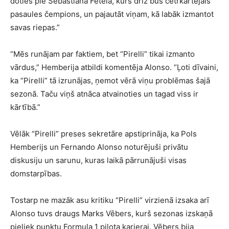
doties pie Sebastiana Fetela, kurš drīz būs četrkārtējais
pasaules čempions, un pajautāt viņam, kā labāk izmantot
savas riepas.”
“Mēs runājam par faktiem, bet “Pirelli” tikai izmanto
vārdus,” Hemberija atbildi komentēja Alonso. “Ļoti dīvaini,
ka “Pirelli” tā izrunājas, ņemot vērā viņu problēmas šajā
sezonā. Taču viņš atnāca atvainoties un tagad viss ir
kārtībā.”
Vēlāk “Pirelli” preses sekretāre apstiprināja, ka Pols
Hemberijs un Fernando Alonso noturējuši privātu
diskusiju un sarunu, kuras laikā pārrunājuši visas
domstarpības.
Tostarp ne mazāk asu kritiku “Pirelli” virzienā izsaka arī
Alonso tuvs draugs Marks Vēbers, kurš sezonas izskaņā
pieliek punktu Formula 1 pilota karjerai. Vēbers bija