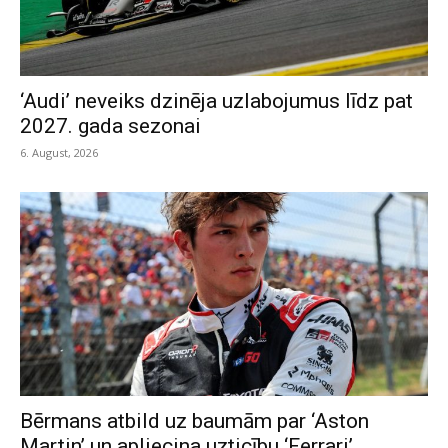
‘Audi’ neveiks dzinēja uzlabojumus līdz pat
2027. gada sezonai
6. August, 2026
Bērmans atbild uz baumām par ‘Aston
Martin’ un apliecina uzticību ‘Ferrari’