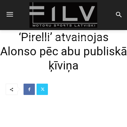
‘Pirelli’ atvainojas
Sākums
F1
'Pirelli' atvainojas Alonso pēc abu publiskā ķīviņa
Alonso pēc abu publiskā
ķīviņa