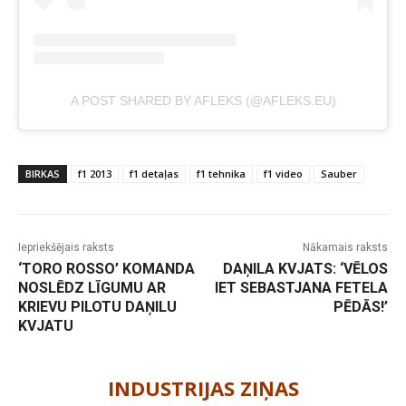
A POST SHARED BY AFLEKS (@AFLEKS.EU)
BIRKAS
f1 2013
f1 detaļas
f1 tehnika
f1 video
Sauber
Iepriekšējais raksts
Nākamais raksts
‘TORO ROSSO’ KOMANDA
DAŅILA KVJATS: ‘VĒLOS
NOSLĒDZ LĪGUMU AR
IET SEBASTJANA FETELA
KRIEVU PILOTU DAŅILU
PĒDĀS!’
KVJATU
-
INDUSTRIJAS ZIŅAS