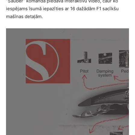
“Sauber” komanda piedāvā interaktīvu video, caur ko
iespējams īsumā iepazīties ar 16 dažādām F1 sacīkšu
mašīnas detaļām.