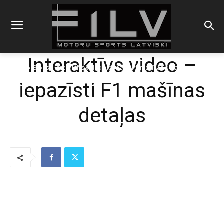
Interaktīvs video –
Sākums
Blogs
Interaktīvs video - iepazīsti F1 mašīnas detaļas
iepazīsti F1 mašīnas
detaļas