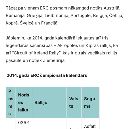
Tāpat pa vienam ERC posmam nākamgad notiks Austrijā,
Rumānijā, Grieķijā, Lielbritānijā, Portugālē, Beļģijā, Čehijā,
Koprā, Šveicē un Francijā.
Jāpiemin, ka 2014. gada kalendārā iekļautas arī trīs
leģendāras sacensības – Akropoles un Kipras rallijs, kā
arī “Circuit of Ireland Rally”, kas ir otrais vecākais rallijs
pasaulē un notiek Ziemeļīrijā.
2014. gada ERC čempionāta kalendārs
P
Noris
os
Vals
Segu
es
Rallijs
m
ts
ms
laiks
s
03/01
Asfalt