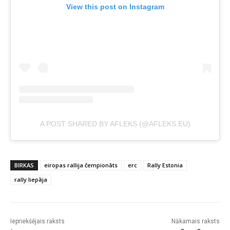
View this post on Instagram
A POST SHARED BY AFLEKS (@AFLEKS.EU)
BIRKAS
eiropas rallija čempionāts
erc
Rally Estonia
rally liepāja
Iepriekšējais raksts
Nākamais raksts