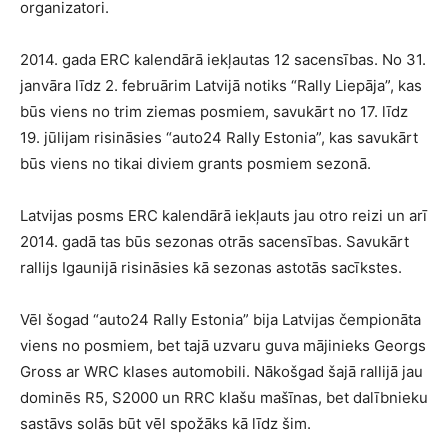
organizatori.
2014. gada ERC kalendārā iekļautas 12 sacensības. No 31.
janvāra līdz 2. februārim Latvijā notiks “Rally Liepāja”, kas
būs viens no trim ziemas posmiem, savukārt no 17. līdz
19. jūlijam risināsies “auto24 Rally Estonia”, kas savukārt
būs viens no tikai diviem grants posmiem sezonā.
Latvijas posms ERC kalendārā iekļauts jau otro reizi un arī
2014. gadā tas būs sezonas otrās sacensības. Savukārt
rallijs Igaunijā risināsies kā sezonas astotās sacīkstes.
Vēl šogad “auto24 Rally Estonia” bija Latvijas čempionāta
viens no posmiem, bet tajā uzvaru guva mājinieks Georgs
Gross ar WRC klases automobili. Nākošgad šajā rallijā jau
dominēs R5, S2000 un RRC klašu mašīnas, bet dalībnieku
sastāvs solās būt vēl spožāks kā līdz šim.