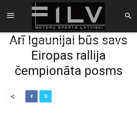
Arī Igaunijai būs savs
Sākums
Rallijs
Arī Igaunijai būs savs Eiropas rallija čempionāta posms
Eiropas rallija
čempionāta posms