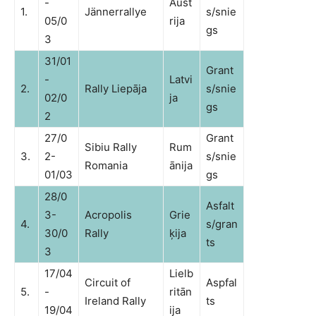
-
Aust
1.
Jännerrallye
s/snie
05/0
rija
gs
3
31/01
Grant
-
Latvi
2.
Rally Liepāja
s/snie
02/0
ja
gs
2
27/0
Grant
Sibiu Rally
Rum
3.
2-
s/snie
Romania
ānija
01/03
gs
28/0
Asfalt
3-
Acropolis
Grie
4.
s/gran
30/0
Rally
ķija
ts
3
17/04
Lielb
Circuit of
Aspfal
5.
-
ritān
Ireland Rally
ts
19/04
ija