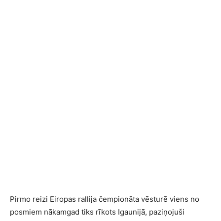
Pirmo reizi Eiropas rallija čempionāta vēsturē viens no
posmiem nākamgad tiks rīkots Igaunijā, paziņojuši