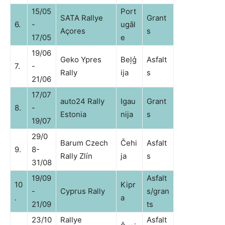
15/05
Port
SATA Rallye
Grant
6.
-
ugāl
Açores
s
17/05
e
19/06
Geko Ypres
Beļģ
Asfalt
7.
-
Rally
ija
s
21/06
17/07
auto24 Rally
Igau
Grant
8.
-
Estonia
nija
s
19/07
29/0
Barum Czech
Čehi
Asfalt
9.
8-
Rally Zlín
ja
s
31/08
19/09
Asfalt
10
Kipr
-
Cyprus Rally
s/gran
.
a
21/09
ts
23/10
Rallye
Asfalt