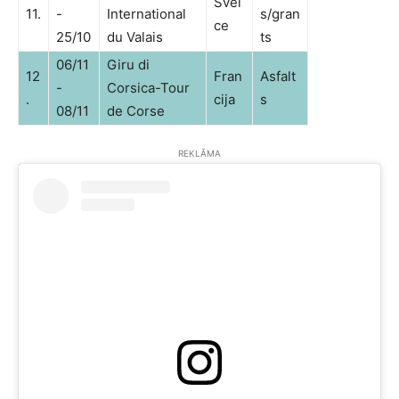
Švei
11.
-
International
s/gran
ce
25/10
du Valais
ts
06/11
Giru di
12
Fran
Asfalt
-
Corsica-Tour
.
cija
s
08/11
de Corse
REKLĀMA