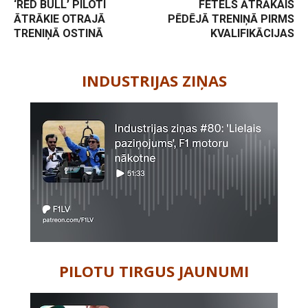
‘RED BULL’ PILOTI
FETELS ĀTRĀKAIS
ĀTRĀKIE OTRAJĀ
PĒDĒJĀ TRENIŅĀ PIRMS
TRENIŅĀ OSTINĀ
KVALIFIKĀCIJAS
-
INDUSTRIJAS ZIŅAS
PILOTU TIRGUS JAUNUMI