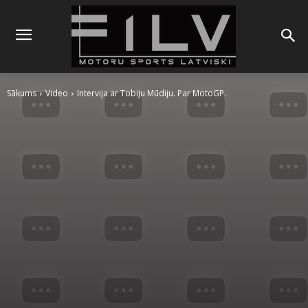
Sākums
Video
Intervija ar Tobiju Mūdiju. Par MotoGP.