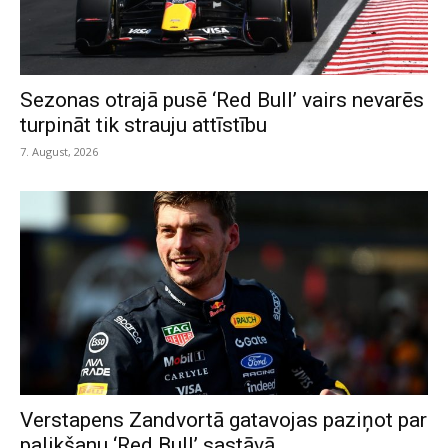
Sezonas otrajā pusē ‘Red Bull’ vairs nevarēs
turpināt tik strauju attīstību
7. August, 2026
Verstapens Zandvortā gatavojas paziņot par
palikšanu ‘Red Bull’ sastāvā