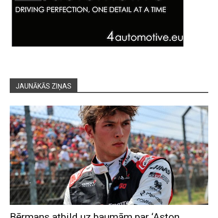
JAUNĀKĀS ZIŅAS
Bērmans atbild uz baumām par ‘Aston