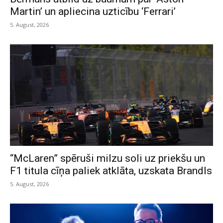
Martin’ un apliecina uzticību ‘Ferrari’
5. August, 2026
“McLaren” spēruši milzu soli uz priekšu un
F1 titula cīņa paliek atklāta, uzskata Brandls
5. August, 2026