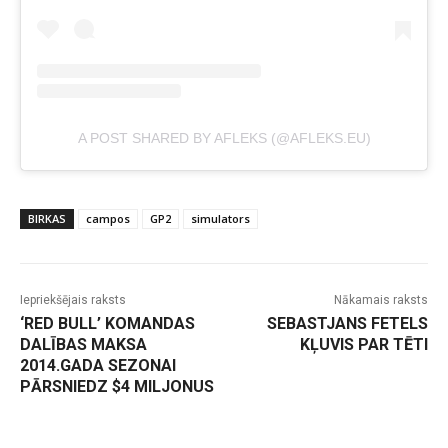
A POST SHARED BY AFLEKS (@AFLEKS.EU)
BIRKAS
campos
GP2
simulators
Iepriekšējais raksts
Nākamais raksts
‘RED BULL’ KOMANDAS
SEBASTJANS FETELS
DALĪBAS MAKSA
KĻUVIS PAR TĒTI
2014.GADA SEZONAI
PĀRSNIEDZ $4 MILJONUS
-