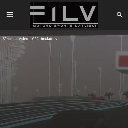
Sākums
Video
GP2 simulators