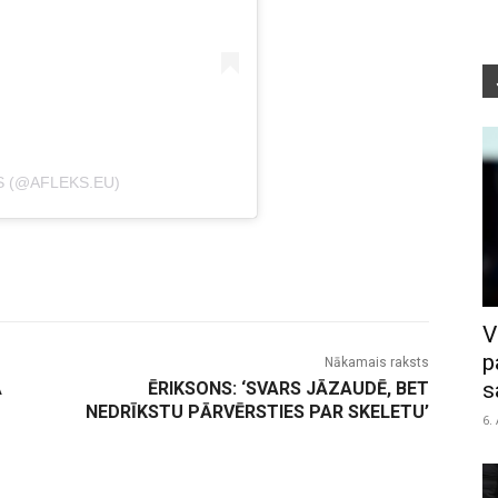
S (@AFLEKS.EU)
V
p
Nākamais raksts
s
Ā
ĒRIKSONS: ‘SVARS JĀZAUDĒ, BET
NEDRĪKSTU PĀRVĒRSTIES PAR SKELETU’
6.