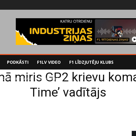
PODKĀSTI
F1LV VIDEO
F1 LĪDZJUTĒJU KLUBS
ā miris GP2 krievu kom
 komandas 'Russian Time' vadītājs
Time’ vadītājs