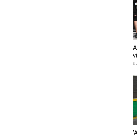
A
v
6.
‘