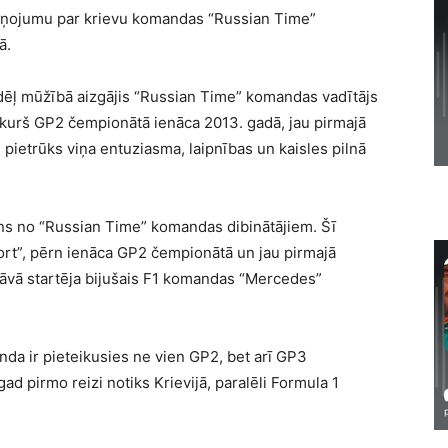
ziņojumu par krievu komandas “Russian Time”
ā.
dēļ mūžībā aizgājis “Russian Time” komandas vadītājs
 kurš GP2 čempionātā ienāca 2013. gadā, jau pirmajā
ietrūks viņa entuziasma, laipnības un kaisles pilnā
ens no “Russian Time” komandas dibinātājiem. Šī
ort”, pērn ienāca GP2 čempionātā un jau pirmajā
āvā startēja bijušais F1 komandas “Mercedes”
a ir pieteikusies ne vien GP2, bet arī GP3
 pirmo reizi notiks Krievijā, paralēli Formula 1