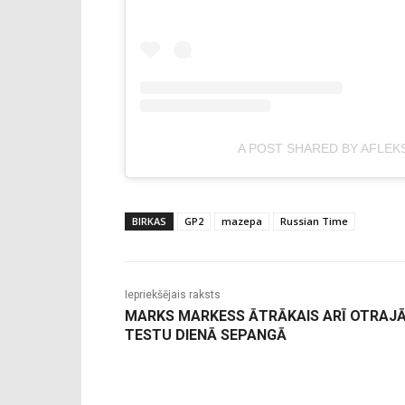
A POST SHARED BY AFLEK
BIRKAS
GP2
mazepa
Russian Time
Iepriekšējais raksts
MARKS MARKESS ĀTRĀKAIS ARĪ OTRAJ
TESTU DIENĀ SEPANGĀ
-