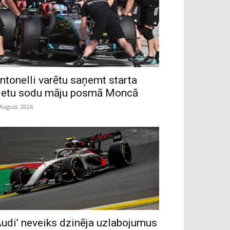
ntonelli varētu saņemt starta
ietu sodu māju posmā Moncā
 August, 2026
Audi’ neveiks dzinēja uzlabojumus