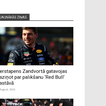
JAUNĀKĀS ZIŅAS
erstapens Zandvortā gatavojas
aziņot par palikšanu ‘Red Bull’
astāvā
 August, 2026