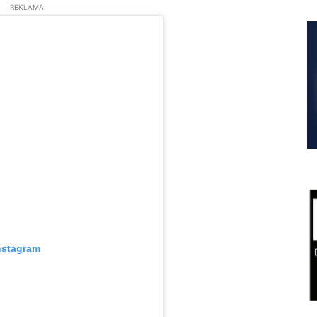
REKLĀMA
nstagram