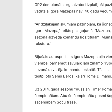
GP2 čempionāta organizatori izplatījuši pa
vadītāja Igora Mazepas nāvi 40 gadu vecum
“Ar dziļākajām skumjām paziņojam, ka šone
Igors Mazepa,” teikts paziņojumā. “Mazepa,
sezonā aizveda komandu līdz titulam. Mums p
rakstura.”
Bijušais autosportists Igors Mazepa bija vi
vienība, pārņemot savulaik labi zināmo “iSp
sezonā uzvarēja komandu ieskaitē. Tās sast
testpilots Sems Bērds, kā arī Toms Dilmans.
Uz 2014. gada sezonu “Russian Time” komand
čempionātam. Abu šo čempionātu posmi šogad
sacensībām Soču trasē.