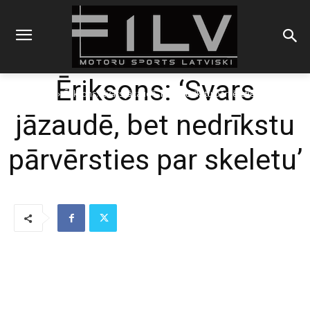
Ēriksons: ‘Svars
Sākums
F1
Ēriksons: 'Svars jāzaudē, bet nedrīkstu pārvērsties par skeletu'
jāzaudē, bet nedrīkstu
pārvērsties par skeletu’