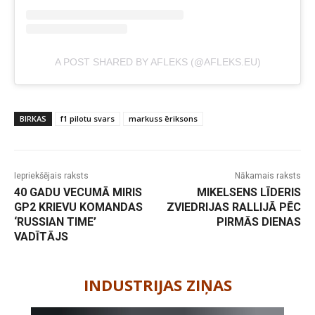
A POST SHARED BY AFLEKS (@AFLEKS.EU)
BIRKAS
f1 pilotu svars
markuss ēriksons
Iepriekšējais raksts
Nākamais raksts
40 GADU VECUMĀ MIRIS
MIKELSENS LĪDERIS
GP2 KRIEVU KOMANDAS
ZVIEDRIJAS RALLIJĀ PĒC
‘RUSSIAN TIME’
PIRMĀS DIENAS
VADĪTĀJS
-
INDUSTRIJAS ZIŅAS