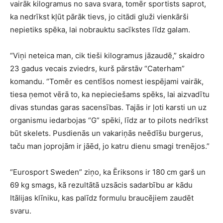
vairāk kilogramus no sava svara, tomēr sportists saprot,
ka nedrīkst kļūt pārāk tievs, jo citādi gluži vienkārši
nepietiks spēka, lai nobrauktu sacīkstes līdz galam.
“Viņi neteica man, cik tieši kilogramus jāzaudē,” skaidro
23 gadus vecais zviedrs, kurš pārstāv “Caterham”
komandu. “Tomēr es centīšos nomest iespējami vairāk,
tiesa ņemot vērā to, ka nepieciešams spēks, lai aizvadītu
divas stundas garas sacensības. Tajās ir ļoti karsti un uz
organismu iedarbojas “G” spēki, līdz ar to pilots nedrīkst
būt skelets. Pusdienās un vakariņās neēdīšu burgerus,
taču man joprojām ir jāēd, jo katru dienu smagi trenējos.”
“Eurosport Sweden” ziņo, ka Ēriksons ir 180 cm garš un
69 kg smags, kā rezultātā uzsācis sadarbību ar kādu
Itālijas klīniku, kas palīdz formulu braucējiem zaudēt
svaru.