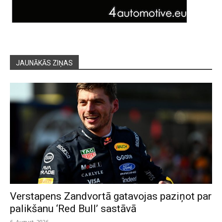
JAUNĀKĀS ZIŅAS
Verstapens Zandvortā gatavojas paziņot par
palikšanu ‘Red Bull’ sastāvā
6. August, 2026