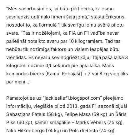
“Mēs sadarbosimies, lai būtu pārliecība, ka esmu
sasniedzis optimālo līmeni šajā jomā,” stāsta Ēriksons,
nosodot to, ka Formulā 1 tik svarīgu lomu svērē pilotu
svars. “Tas ir nožēlojami, ka FIA un F1 vadība nevar
palielināt noteikto svaru par 10 kilogramiem. Tad tas
nebūtu tik nozīmīgs faktors un visiem iespējas būtu
vienādas. Es nevaru sev nogriezt kāju! Tajā pašā laikā 3
kilogrami nozīmē 0,1 sekundi pie apļa laika. Mans
komandas biedrs [Kamui Kobajaši] ir 7 vai 8 kg vieglāks
par mani…”
Pamatojoties uz “jackleslief1.blogspot.com” pieejamo
informāciju, vieglākie piloti 2013. gada F1 sezonā bijuši
Sebastjans Fetels (58 kg), Felipe Masa (59 kg) un Šārls
Piks (60 kg), kamēr smagākie – Marks Vēbers (75 kg),
Niko Hilkenbergs (74 kg) un Pols di Resta (74 kg).