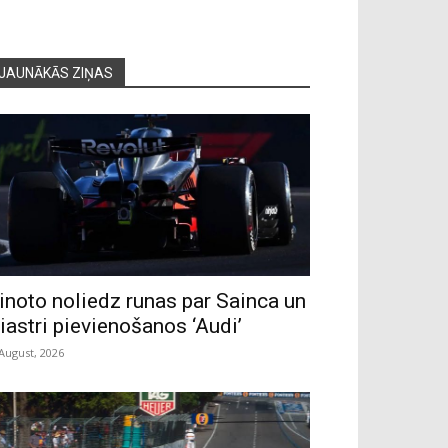
JAUNĀKĀS ZIŅAS
inoto noliedz runas par Sainca un
iastri pievienošanos ‘Audi’
 August, 2026