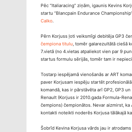
Pēc “Italiaracing” ziņām, igaunis Kevins Kor
startu “Blancpain Endurance Championship”
Calko
.
Pērn Korjuss ļoti veiksmīgi debitēja GP3 č
čempiona titulu
, tomēr galarezultātā ciešā
7.vietā (no 4.vietas atpaliekot vien par 9 pun
startus formulu sērijās, tomēr tam ir nepiec
Tostarp iespējamā vienošanās ar ART kom
paver Korjusam iespēju startēt profesionālā
komandā, kas ir pārstāvēta arī GP2, GP3 un
Renault (Korjuss ir 2010.gada Formula-Rena
čempions) čempionātos. Nevar aizmirst, ka 
kontakti noteikti noderēs Korjusa tālākajā kar
Šobrīd Kevina Korjusa vārds jau ir atrodam