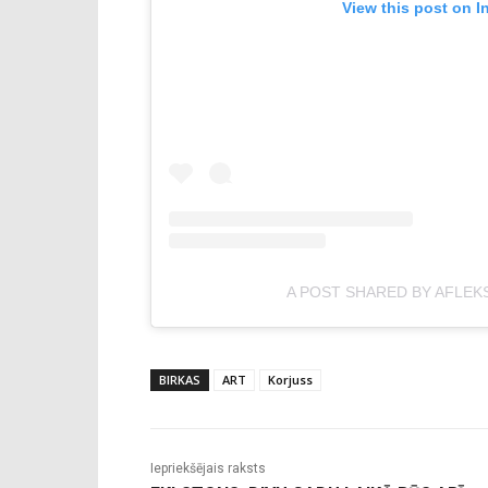
View this post on I
A POST SHARED BY AFLEK
BIRKAS
ART
Korjuss
Iepriekšējais raksts