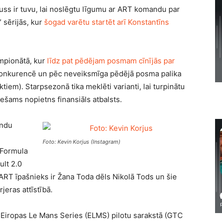
juss ir tuvu, lai noslēgtu līgumu ar ART komandu par
 sērijās, kur
šogad varētu startēt arī Konstantīns
empionātā, kur
līdz pat pēdējam posmam cīnījās par
 konkurencē un pēc neveiksmīga pēdējā posma palika
ktiem). Starpsezonā tika meklēti varianti, lai turpinātu
iešams nopietns finansiāls atbalsts.
andu
Foto: Kevin Korjus (Instagram)
 Formula
ult 2.0
ART īpašnieks ir Žana Toda dēls Nikolā Tods un šie
jeras attīstībā.
s Eiropas Le Mans Series (ELMS) pilotu sarakstā (GTC