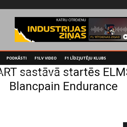
PODKĀSTI
F1LV VIDEO
F1 LĪDZJUTĒJU KLUBS
ART sastāvā startēs ELM
rtēs ELMS un, iespējams, Blancpain Endurance
Blancpain Endurance