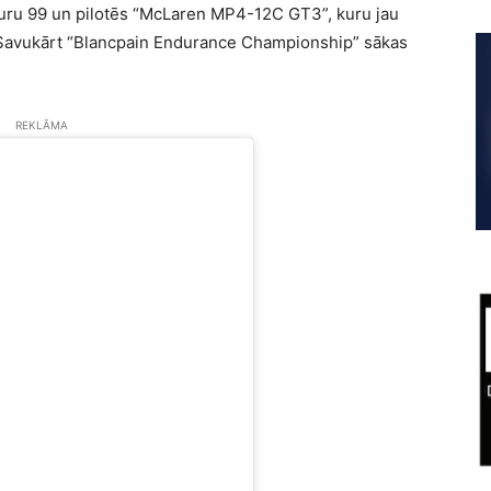
muru 99 un pilotēs “McLaren MP4-12C GT3”, kuru jau
. Savukārt “Blancpain Endurance Championship” sākas
REKLĀMA