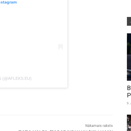
nstagram
S (@AFLEKS.EU)
B
P
9.
Nākamais raksts