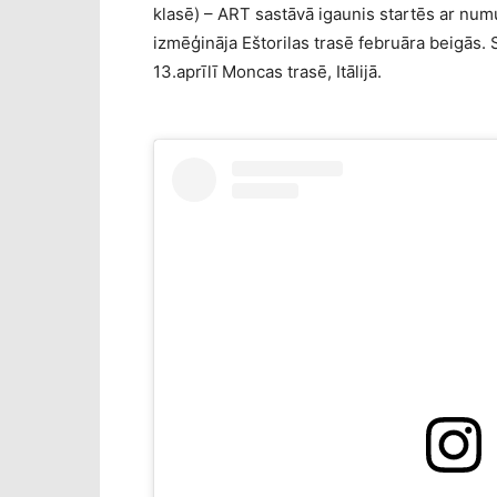
klasē) – ART sastāvā igaunis startēs ar nu
izmēģināja Eštorilas trasē februāra beigās
13.aprīlī Moncas trasē, Itālijā.