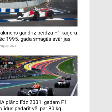
akinens gandrīz beidza F1 karjeru
ēc 1995. gada smagās avārijas
 August, 2026
IA plāno līdz 2031. gadam F1
olīdus padarīt vēl par 80 kg