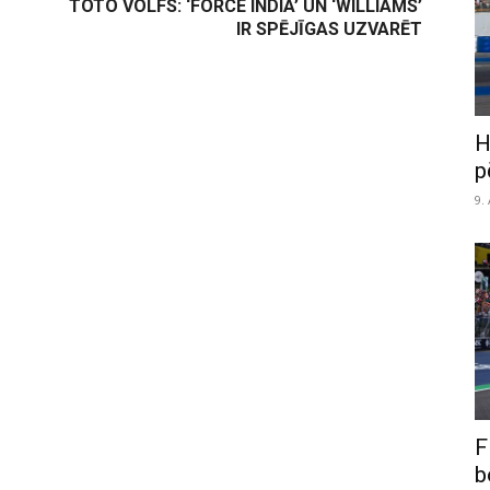
TOTO VOLFS: ‘FORCE INDIA’ UN ‘WILLIAMS’
IR SPĒJĪGAS UZVARĒT
H
p
9.
F
b