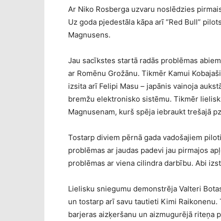
Ar Niko Rosberga uzvaru noslēdzies pirmais
Uz goda pjedestāla kāpa arī “Red Bull” pilo
Magnusens.
Jau sacīkstes startā radās problēmas abiem 
ar Romēnu Grožānu. Tikmēr Kamui Kobajaši
izsita arī Felipi Masu – japānis vainoja auks
bremžu elektronisko sistēmu. Tikmēr lielisk
Magnusenam, kurš spēja iebraukt trešajā pzīc
Tostarp diviem pērnā gada vadošajiem pil
problēmas ar jaudas padevi jau pirmajos apļ
problēmas ar viena cilindra darbību. Abi izs
Lielisku sniegumu demonstrēja Valteri Botass
un tostarp arī savu tautieti Kimi Raikonen
barjeras aizķeršanu un aizmugurējā riteņa p