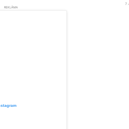
7.
REKLĀMA
nstagram