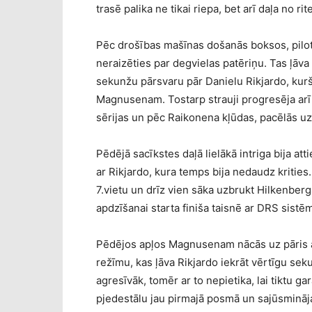
trasē palika ne tikai riepa, bet arī daļa no rit
Pēc drošības mašīnas došanās boksos, piloti 
neraizēties par degvielas patēriņu. Tas ļāva 
sekunžu pārsvaru pār Danielu Rikjardo, kur
Magnusenam. Tostarp strauji progresēja arī
sērijas un pēc Raikonena kļūdas, pacēlās uz 
Pēdējā sacīkstes daļā lielākā intriga bija at
ar Rikjardo, kura temps bija nedaudz krities.
7.vietu un drīz vien sāka uzbrukt Hilkenberga
apdzīšanai starta finiša taisnē ar DRS sistē
Pēdējos apļos Magnusenam nācās uz pāris a
režīmu, kas ļāva Rikjardo iekrāt vērtīgu sek
agresīvāk, tomēr ar to nepietika, lai tiktu g
pjedestālu jau pirmajā posmā un sajūsmināja 