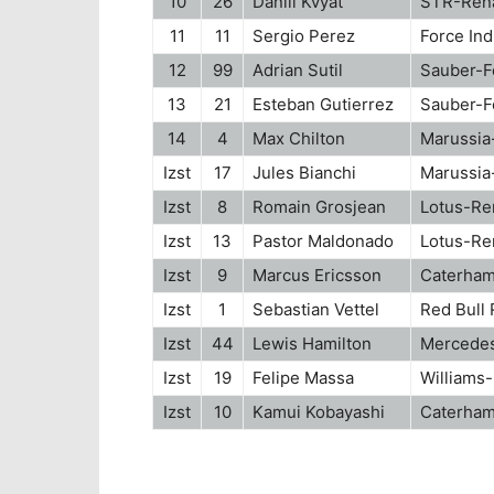
10
26
Daniil Kvyat
STR-Rena
11
11
Sergio Perez
Force In
12
99
Adrian Sutil
Sauber-Fe
13
21
Esteban Gutierrez
Sauber-Fe
14
4
Max Chilton
Marussia-
Izst
17
Jules Bianchi
Marussia-
Izst
8
Romain Grosjean
Lotus-Re
Izst
13
Pastor Maldonado
Lotus-Re
Izst
9
Marcus Ericsson
Caterham
Izst
1
Sebastian Vettel
Red Bull
Izst
44
Lewis Hamilton
Mercede
Izst
19
Felipe Massa
Williams
Izst
10
Kamui Kobayashi
Caterham