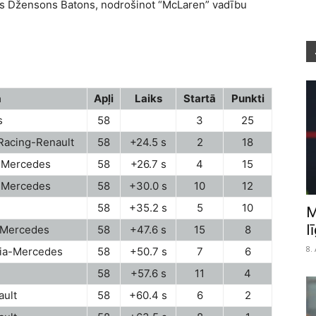
rs Džensons Batons, nodrošinot “McLaren” vadību
a
Apļi
Laiks
Startā
Punkti
s
58
3
25
 Racing-Renault
58
+24.5 s
2
18
-Mercedes
58
+26.7 s
4
15
-Mercedes
58
+30.0 s
10
12
58
+35.2 s
5
10
M
l
-Mercedes
58
+47.6 s
15
8
8.
dia-Mercedes
58
+50.7 s
7
6
58
+57.6 s
11
4
ult
58
+60.4 s
6
2