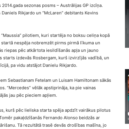
 2014.gada sezonas posms – Austrālijas GP izcīņa.
ts Daniels Rikjardo un “McLaren” debitants Kevins
“Maussia” pilotiem, kuri startēja no boksu celiņa kopā
 startā nespēja nobremzēt pirms pirmā līkuma un
tās riepas pēc atkārtota iesildīšanās apļa un jauno
s starts izdevās Rosbergam, kurš izvirzījās vadībā, un
ijā, pa vidu atstājot Danielu Rikjardo.
otiem Sebastianam Fetelam un Luisam Hamiltonam sākās
os. “Mercedes” vēlāk apstiprināja, ka pie vainas
tājās jau pēc pieciem apļiem.
, kurš pēc lieliska starta spēja apdzīt vairākus pilotus
u. Tomēr pakaļdzīšanās Fernando Alonso beidzās ar
ārišanu. Tā rezultātā trasē devās drošības mašīna, jo