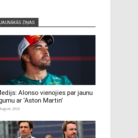
JAUNĀKĀS ZIŅAS
edijs: Alonso vienojies par jaunu
īgumu ar ‘Aston Martin’
 August, 2026