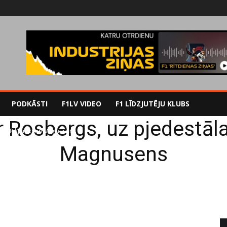
PODKĀSTI
F1LV VIDEO
F1 LĪDZJUTĒJU KLUBS
r Rosbergs, uz pjedestāla
a arī Rikjardo un Magnusens
Magnusens