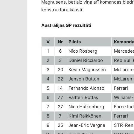
Magnusens, bet aiz viņa arī komandas bied
konstruktoru kausā.
Austrālijas GP rezultāti
V
Nr
Pilots
Komand
1
6
Nico Rosberg
Mercede
2
3
Daniel Ricciardo
Red Bull
3
20
Kevin Magnussen
McLaren
4
22
Jenson Button
McLaren
5
14
Fernando Alonso
Ferrari
6
77
Valtteri Bottas
Williams
7
27
Nico Hulkenberg
Force In
8
7
Kimi Räikkönen
Ferrari
9
25
Jean-Eric Vergne
STR-Rena