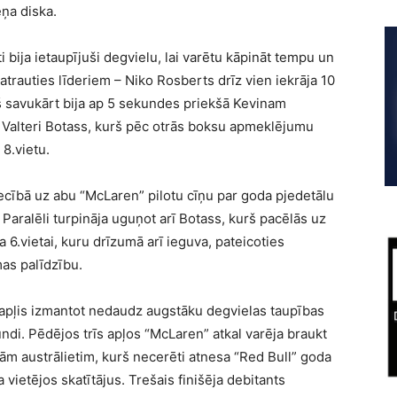
eņa diska.
bija ietaupījuši degvielu, lai varētu kāpināt tempu un
atrauties līderiem – Niko Rosberts drīz vien iekrāja 10
š savukārt bija ap 5 sekundes priekšā Kevinam
 Valteri Botass, kurš pēc otrās boksu apmeklējumu
8.vietu.
tiecībā uz abu “McLaren” pilotu cīņu par goda pjedetālu
 Paralēli turpināja uguņot arī Botass, kurš pacēlās uz
 6.vietai, kuru drīzumā arī ieguva, pateicoties
mas palīdzību.
pļis izmantot nedaudz augstāku degvielas taupības
undi. Pēdējos trīs apļos “McLaren” atkal varēja braukt
arām austrālietim, kurš necerēti atnesa “Red Bull” goda
vietējos skatītājus. Trešais finišēja debitants