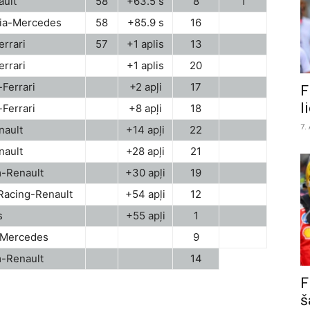
ult
58
+63.5 s
8
1
dia-Mercedes
58
+85.9 s
16
rrari
57
+1 aplis
13
rrari
+1 aplis
20
Ferrari
+2 apļi
17
F
l
Ferrari
+8 apļi
18
7.
nault
+14 apļi
22
nault
+28 apļi
21
-Renault
+30 apļi
19
 Racing-Renault
+54 apļi
12
s
+55 apļi
1
-Mercedes
9
-Renault
14
F
š