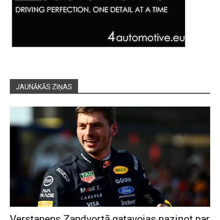
JAUNĀKĀS ZIŅAS
Verstapens Zandvortā gatavojas paziņot par