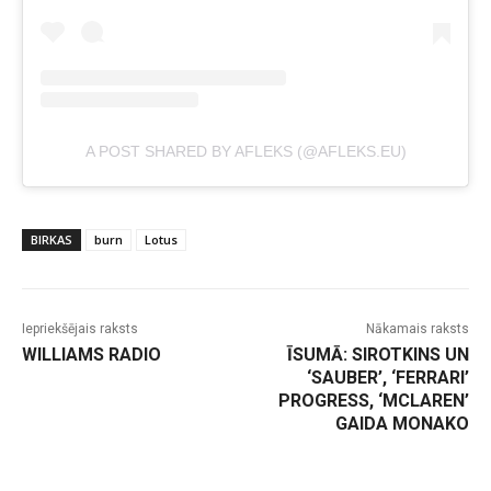
A POST SHARED BY AFLEKS (@AFLEKS.EU)
BIRKAS
burn
Lotus
Iepriekšējais raksts
Nākamais raksts
WILLIAMS RADIO
ĪSUMĀ: SIROTKINS UN
‘SAUBER’, ‘FERRARI’
PROGRESS, ‘MCLAREN’
GAIDA MONAKO
-