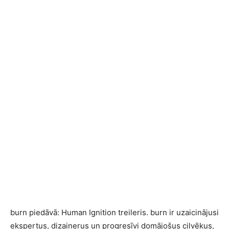
burn piedāvā: Human Ignition treileris. burn ir uzaicinājusi
ekspertus, dizainerus un progresīvi domājošus cilvēkus,