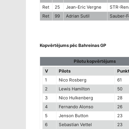
Ret
25
Jean-Eric Vergne
STR-Rena
Ret
99
Adrian Sutil
Sauber-Fe
Kopvērtējums pēc Bahreinas GP
Pilotu kopvērtējums
V
Pilots
Punkt
1
Nico Rosberg
61
2
Lewis Hamilton
50
3
Nico Hulkenberg
28
4
Fernando Alonso
26
5
Jenson Button
23
6
Sebastian Vettel
23