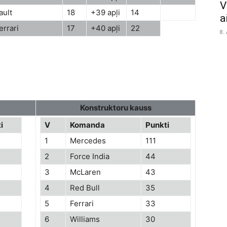
V
ult
18
+39 apļi
14
a
rrari
17
+40 apļi
22
8.
Konstruktoru kauss
i
V
Komanda
Punkti
1
Mercedes
111
2
Force India
44
3
McLaren
43
4
Red Bull
35
5
Ferrari
33
6
Williams
30