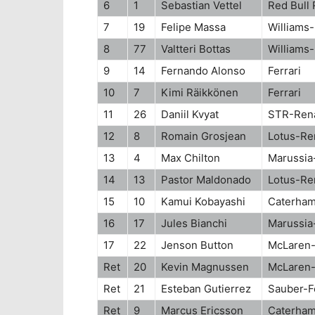
6
1
Sebastian Vettel
Red Bull
7
19
Felipe Massa
Williams
8
77
Valtteri Bottas
Williams
9
14
Fernando Alonso
Ferrari
10
7
Kimi Räikkönen
Ferrari
11
26
Daniil Kvyat
STR-Rena
12
8
Romain Grosjean
Lotus-Re
13
4
Max Chilton
Marussia-
14
13
Pastor Maldonado
Lotus-Re
15
10
Kamui Kobayashi
Caterham
16
17
Jules Bianchi
Marussia-
17
22
Jenson Button
McLaren
Ret
20
Kevin Magnussen
McLaren
Ret
21
Esteban Gutierrez
Sauber-Fe
Ret
9
Marcus Ericsson
Caterham