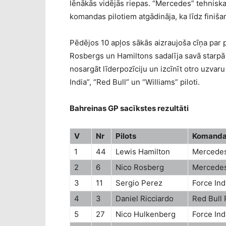
lēnākās vidējās riepas. “Mercedes” tehniska
komandas pilotiem atgādināja, ka līdz finiš
Pēdējos 10 apļos sākās aizraujoša cīņa par
Rosbergs un Hamiltons sadalīja savā starpā 
nosargāt līderpozīciju un izcīnīt otro uzvar
India”, “Red Bull” un “Williams” piloti.
Bahreinas GP sacīkstes rezultāti
V
Nr
Pilots
Komand
1
44
Lewis Hamilton
Mercede
2
6
Nico Rosberg
Mercede
3
11
Sergio Perez
Force In
4
3
Daniel Ricciardo
Red Bull
5
27
Nico Hulkenberg
Force In