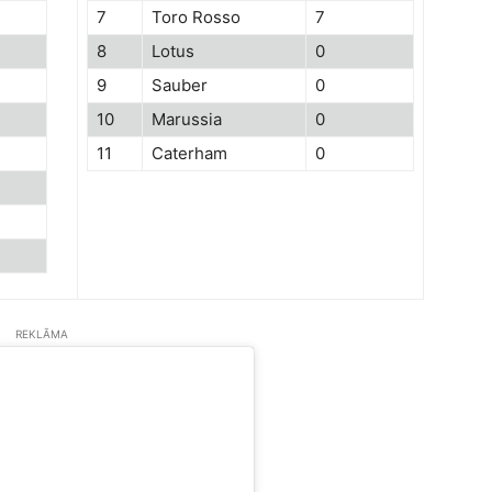
7
Toro Rosso
7
8
Lotus
0
9
Sauber
0
10
Marussia
0
11
Caterham
0
REKLĀMA