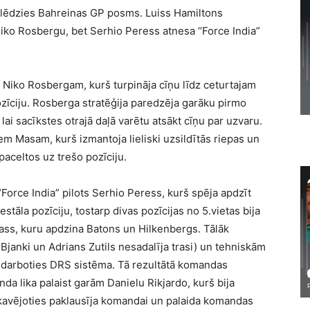
slēdzies Bahreinas GP posms. Luiss Hamiltons
iko Rosbergu, bet Serhio Peress atnesa “Force India”
ā Niko Rosbergam, kurš turpināja cīņu līdz ceturtajam
zīciju. Rosberga stratēģija paredzēja garāku pirmo
lai sacīkstes otrajā daļā varētu atsākt cīņu par uzvaru.
em Masam, kurš izmantoja lieliski uzsildītās riepas un
 paceltos uz trešo pozīciju.
 “Force India” pilots Serhio Peress, kurš spēja apdzīt
tāla pozīciju, tostarp divas pozīcijas no 5.vietas bija
Botass, kuru apdzina Batons un Hilkenbergs. Tālāk
 Bjanki un Adrians Zutils nesadalīja trasi) un tehniskām
darboties DRS sistēma. Tā rezultātā komandas
nda lika palaist garām Danielu Rikjardo, kurš bija
kavējoties paklausīja komandai un palaida komandas