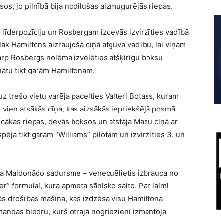
sos, jo pilnībā bija nodilušas aizmugurējās riepas.
r līderpozīciju un Rosbergam izdevās izvirzīties vadībā
āk Hamiltons aizraujošā cīņā atguva vadību, lai viņam
tarp Rosbergs nolēma izvēlēties atšķirīgu boksu
nātu tikt garām Hamiltonam.
 trešo vietu varēja pacelties Valteri Botass, kuram
 vien atsākās cīņa, kas aizsākās iepriekšējā posmā
vecākas riepas, devās boksos un atstāja Masu cīņā ar
spēja tikt garām “Williams” pilotam un izvirzīties 3. un
ra Maldonādo sadursme – venecuēlietis izbrauca no
” formulai, kura apmeta sānisko salto. Par laimi
s drošības mašīna, kas izdzēsa visu Hamiltona
omandas biedru, kurš otrajā nogriezienī izmantoja