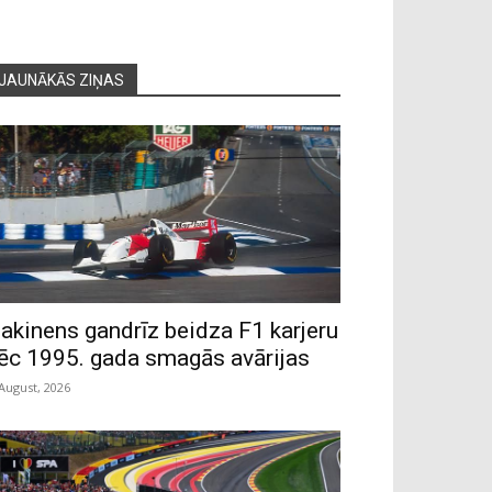
JAUNĀKĀS ZIŅAS
akinens gandrīz beidza F1 karjeru
ēc 1995. gada smagās avārijas
 August, 2026