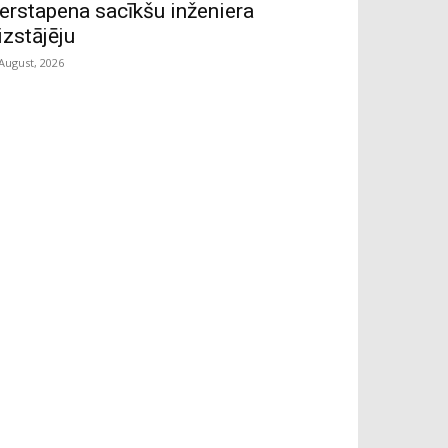
erstapena sacīkšu inženiera
izstājēju
 August, 2026