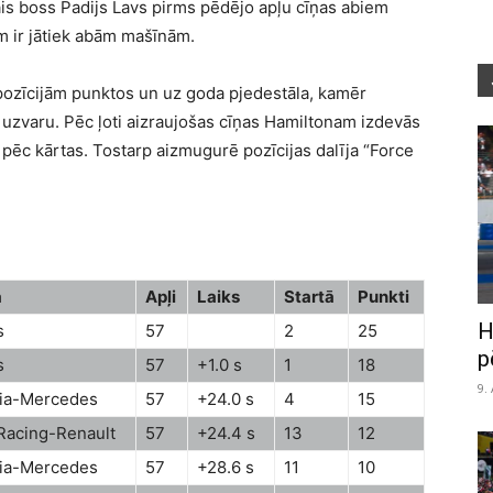
is boss Padijs Lavs pirms pēdējo apļu cīņas abiem
am ir jātiek abām mašīnām.
 pozīcijām punktos un uz goda pjedestāla, kamēr
uzvaru. Pēc ļoti aizraujošas cīņas Hamiltonam izdevās
u pēc kārtas. Tostarp aizmugurē pozīcijas dalīja “Force
a
Apļi
Laiks
Startā
Punkti
H
s
57
2
25
p
s
57
+1.0 s
1
18
9.
dia-Mercedes
57
+24.0 s
4
15
 Racing-Renault
57
+24.4 s
13
12
dia-Mercedes
57
+28.6 s
11
10