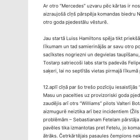
Ar otro “Mercedes” uzvaru pēc kārtas ir no
aizraujošā cīņš pārspēja komandas biedru N
otro goda pjedestālu vēsturē.
Jau startā Luiss Hamiltons spēja tikt priekš
līkumam un tad samierinājās ar savu otro po
sacīkstes nogriezni un degvielas taupīšanu, 
Tostarp satriecoši labs starts padevās Felip
saķeri, lai no septītās vietas pirmajā līkumā
12.aplī cīņā par šo trešo pozīciju iesaistījās
Masu un pacelties uz provizoriski goda pjedes
zaudējis arī otrs “Williams” pilots Valteri 
aizmugurē neiztika arī bez incidentiem (Žils
problēmām – Sebastianam Fetelam pārstāja 
pavēles tika izmantotas pret Fetelu, jo koma
ātrāks. Četrkārtējais pasaules čempions ne