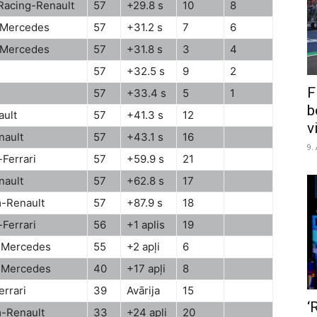
 Racing-Renault
57
+29.8 s
10
8
-Mercedes
57
+31.2 s
7
6
-Mercedes
57
+31.8 s
3
4
57
+32.5 s
9
2
F
57
+33.4 s
5
1
b
ult
57
+41.3 s
12
v
nault
57
+43.1 s
16
9.
Ferrari
57
+59.9 s
21
nault
57
+62.8 s
17
-Renault
57
+87.9 s
18
Ferrari
56
+1 aplis
19
-Mercedes
55
+2 apļi
6
-Mercedes
40
+17 apļi
8
rrari
39
Avārija
15
‘
-Renault
33
+24 apļi
20