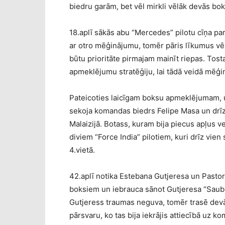
biedru garām, bet vēl mirkli vēlāk devās bok
18.aplī sākās abu “Mercedes” pilotu cīņa pa
ar otro mēģinājumu, tomēr pāris līkumus vēl
būtu prioritāte pirmajam mainīt riepas. Tos
apmeklējumu stratēģiju, lai tādā veidā mēģi
Pateicoties laicīgam boksu apmeklējumam, uz
sekoja komandas biedrs Felipe Masa un drīz
Malaizijā. Botass, kuram bija piecus apļus 
diviem “Force India” pilotiem, kuri drīz vien 
4.vietā.
42.aplī notika Estebana Gutjeresa un Pasto
boksiem un iebrauca sānot Gutjeresa “Sauber
Gutjeress traumas neguva, tomēr trasē devā
pārsvaru, ko tas bija iekrājis attiecībā uz k