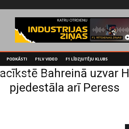
PODKĀSTI
F1LV VIDEO
F1 LĪDZJUTĒJU KLUBS
sacīkstē Bahreinā uzvar H
tons, uz pjedestāla arī Peress
pjedestāla arī Peress