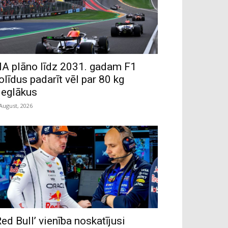
IA plāno līdz 2031. gadam F1
olīdus padarīt vēl par 80 kg
ieglākus
 August, 2026
Red Bull’ vienība noskatījusi