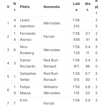
A
N
Laik
Ats
V
Pilots
Komanda
pļ
r
s
t.
i
4
Lewis
1’38.
2
1
Mercedes
4
Hamilton
315
5
1
Fernando
1’38.
0.1
2
2
Ferrari
4
Alonso
456
41
8
Nico
1’38.
0.4
3
3
6
Mercedes
Rosberg
726
11
0
Daniel
Red Bull-
1’38.
0.4
3
4
3
Ricciardo
Renault
811
96
0
Sebastian
Red Bull-
1’39.
0.7
3
5
1
Vettel
Renault
015
00
1
1
Felipe
Williams-
1’39.
0.8
2
6
9
Massa
Mercedes
118
03
5
Kimi
1’39.
0.9
2
7
7
Ferrari