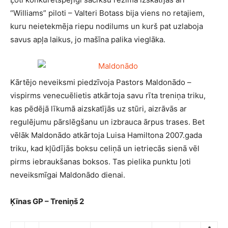
“Williams” piloti – Valteri Botass bija viens no retajiem,
kuru neietekmēja riepu nodilums un kurš pat uzlaboja
savus apļa laikus, jo mašīna palika vieglāka.
Kārtējo neveiksmi piedzīvoja Pastors Maldonādo –
vispirms venecuēlietis atkārtoja savu rīta treniņa triku,
kas pēdējā līkumā aizskatījās uz stūri, aizrāvās ar
regulējumu pārslēgšanu un izbrauca ārpus trases. Bet
vēlāk Maldonādo atkārtoja Luisa Hamiltona 2007.gada
triku, kad kļūdījās boksu celiņā un ietriecās sienā vēl
pirms iebraukšanas boksos. Tas pielika punktu ļoti
neveiksmīgai Maldonādo dienai.
Ķīnas GP – Treniņš 2