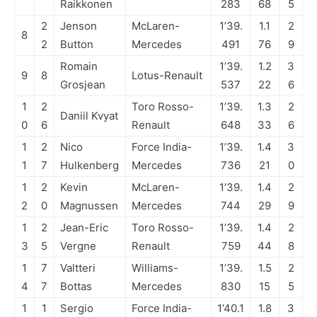
Raikkonen
283
68
5
2
Jenson
McLaren-
1’39.
1.1
2
8
2
Button
Mercedes
491
76
9
Romain
1’39.
1.2
3
9
8
Lotus-Renault
Grosjean
537
22
6
1
2
Toro Rosso-
1’39.
1.3
2
Daniil Kvyat
0
6
Renault
648
33
6
1
2
Nico
Force India-
1’39.
1.4
3
1
7
Hulkenberg
Mercedes
736
21
0
1
2
Kevin
McLaren-
1’39.
1.4
2
2
0
Magnussen
Mercedes
744
29
9
1
2
Jean-Eric
Toro Rosso-
1’39.
1.4
2
3
5
Vergne
Renault
759
44
8
1
7
Valtteri
Williams-
1’39.
1.5
2
4
7
Bottas
Mercedes
830
15
5
1
1
Sergio
Force India-
1’40.1
1.8
3