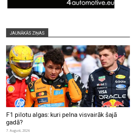
JAUNĀKĀS ZIŅAS
F1 pilotu algas: kuri pelna visvairāk šajā
gadā?
7. August, 2026