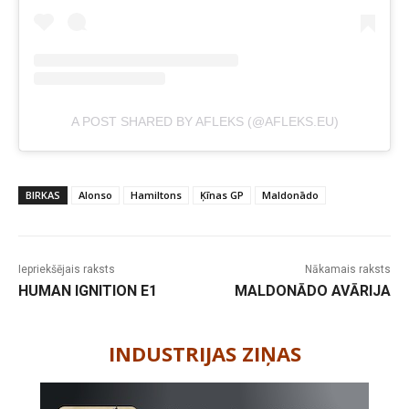
A POST SHARED BY AFLEKS (@AFLEKS.EU)
BIRKAS
Alonso
Hamiltons
Ķīnas GP
Maldonādo
Iepriekšējais raksts
Nākamais raksts
HUMAN IGNITION E1
MALDONĀDO AVĀRIJA
-
INDUSTRIJAS ZIŅAS