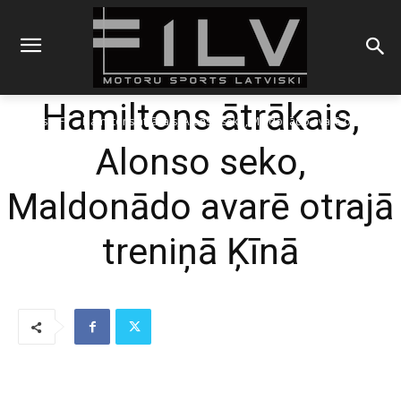
Hamiltons ātrākais,
Sākums
F1
Hamiltons ātrākais, Alonso seko, Maldonādo avarē otrajā
treniņā Ķīnā
Alonso seko,
Maldonādo avarē otrajā
treniņā Ķīnā