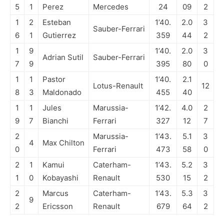
5
1
Perez
Mercedes
24
09
2
1
2
Esteban
1’40.
2.0
3
Sauber-Ferrari
6
1
Gutierrez
359
44
2
1
9
1’40.
2.0
3
Adrian Sutil
Sauber-Ferrari
7
9
395
80
0
1
1
Pastor
1’40.
2.1
Lotus-Renault
12
8
3
Maldonado
455
40
1
1
Jules
Marussia-
1’42.
4.0
2
9
7
Bianchi
Ferrari
327
12
7
2
Marussia-
1’43.
5.1
3
4
Max Chilton
0
Ferrari
473
58
0
2
1
Kamui
Caterham-
1’43.
5.2
3
1
0
Kobayashi
Renault
530
15
2
2
Marcus
Caterham-
1’43.
5.3
3
9
2
Ericsson
Renault
679
64
2