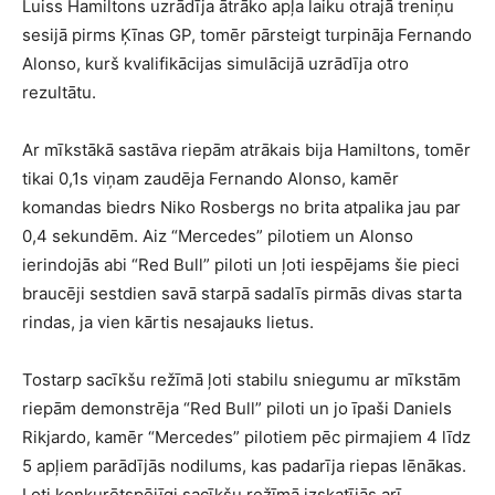
Luiss Hamiltons uzrādīja ātrāko apļa laiku otrajā treniņu
sesijā pirms Ķīnas GP, tomēr pārsteigt turpināja Fernando
Alonso, kurš kvalifikācijas simulācijā uzrādīja otro
rezultātu.
Ar mīkstākā sastāva riepām atrākais bija Hamiltons, tomēr
tikai 0,1s viņam zaudēja Fernando Alonso, kamēr
komandas biedrs Niko Rosbergs no brita atpalika jau par
0,4 sekundēm. Aiz “Mercedes” pilotiem un Alonso
ierindojās abi “Red Bull” piloti un ļoti iespējams šie pieci
braucēji sestdien savā starpā sadalīs pirmās divas starta
rindas, ja vien kārtis nesajauks lietus.
Tostarp sacīkšu režīmā ļoti stabilu sniegumu ar mīkstām
riepām demonstrēja “Red Bull” piloti un jo īpaši Daniels
Rikjardo, kamēr “Mercedes” pilotiem pēc pirmajiem 4 līdz
5 apļiem parādījās nodilums, kas padarīja riepas lēnākas.
Ļoti konkurētspējīgi sacīkšu režīmā izskatījās arī