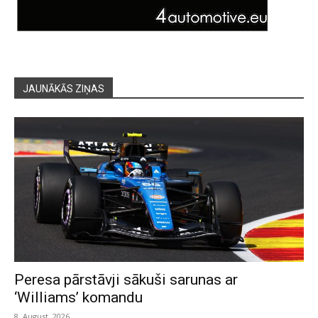
JAUNĀKĀS ZIŅAS
Peresa pārstāvji sākuši sarunas ar
‘Williams’ komandu
8. August, 2026