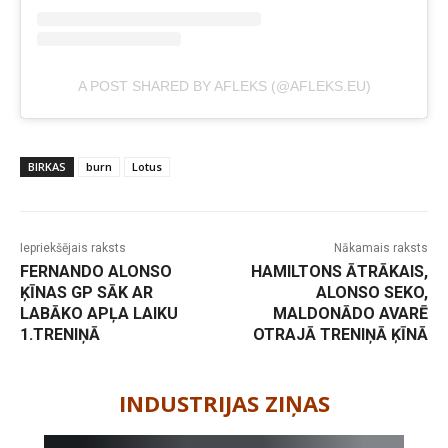
A POST SHARED BY AFLEKS (@AFLEKS.EU)
BIRKAS
burn
Lotus
Iepriekšējais raksts
Nākamais raksts
FERNANDO ALONSO
HAMILTONS ĀTRĀKAIS,
ĶĪNAS GP SĀK AR
ALONSO SEKO,
LABĀKO APĻA LAIKU
MALDONĀDO AVARĒ
1.TRENIŅĀ
OTRAJĀ TRENIŅĀ ĶĪNĀ
-
INDUSTRIJAS ZIŅAS