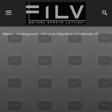
Sākums
Uncategorized
Intervija ar Felipi Masu pirms Monako GP