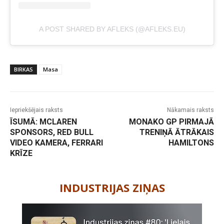
A POST SHARED BY AFLEKS (@AFLEKS.EU)
BIRKAS
Masa
Iepriekšējais raksts
Nākamais raksts
ĪSUMĀ: MCLAREN
MONAKO GP PIRMAJĀ
SPONSORS, RED BULL
TRENIŅĀ ĀTRĀKAIS
VIDEO KAMERA, FERRARI
HAMILTONS
KRĪZE
-
INDUSTRIJAS ZIŅAS