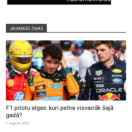
JAUNĀKĀS ZIŅAS
F1 pilotu algas: kuri pelna visvairāk šajā
gadā?
7. August, 2026