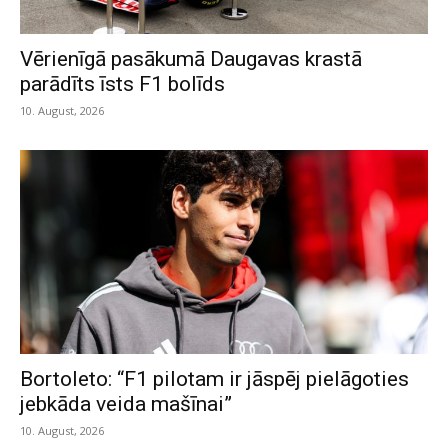
Vērienīgā pasākumā Daugavas krastā
parādīts īsts F1 bolīds
10. August, 2026
Bortoleto: “F1 pilotam ir jāspēj pielāgoties
jebkāda veida mašīnai”
10. August, 2026