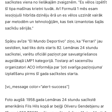
sacīkstes viena no lielākajām zvaigznēm. “Es vēlos izpētīt
šī tipa mašīnas krietni tuvāk. Arī Formulā 1 mēs esam
iesoļojuši hibrīda dzinēju ērā un es vēlos uzzināt vairāk
par metodēm un tehnoloģijām, kas tiek izmantotas šajās
sacīkšu sērijās.”
Spāņu avīze “El Mundo Deportivo” ziņo, ka “Ferrari” jau
sestdien, kad tiks dots starts 82. Lemānas 24 stundu
sacīkstei, varētu oficiāli paziņot par savuatgriešanos
augstākajā LMP1 kategorijā. Tostarp arī sacensību
organizatori ACO informēja par ‘ļoti svarīga paziņojuma’
izplatīšanu pirms šī gada sacīkstes starta.
[vc_message color=”alert-success”]
Foto augšā: 1958.gada Lemānas 24 stundu sacīkstē
amerikānis Fils Hils kopā ar beļģi Oliveru Gendebjenu ar