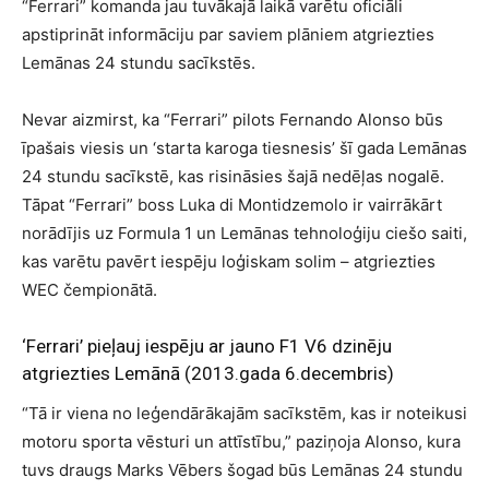
“Ferrari” komanda jau tuvākajā laikā varētu oficiāli
apstiprināt informāciju par saviem plāniem atgriezties
Lemānas 24 stundu sacīkstēs.
Nevar aizmirst, ka “Ferrari” pilots Fernando Alonso būs
īpašais viesis un ‘starta karoga tiesnesis’ šī gada Lemānas
24 stundu sacīkstē, kas risināsies šajā nedēļas nogalē.
Tāpat “Ferrari” boss Luka di Montidzemolo ir vairrākārt
norādījis uz Formula 1 un Lemānas tehnoloģiju ciešo saiti,
kas varētu pavērt iespēju loģiskam solim – atgriezties
WEC čempionātā.
‘Ferrari’ pieļauj iespēju ar jauno F1 V6 dzinēju
atgriezties Lemānā
(2013.gada 6.decembris)
“Tā ir viena no leģendārākajām sacīkstēm, kas ir noteikusi
motoru sporta vēsturi un attīstību,” paziņoja Alonso, kura
tuvs draugs Marks Vēbers šogad būs Lemānas 24 stundu