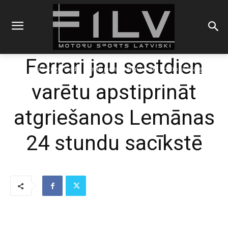
Ferrari jau sestdien
Sākums
Uncategorized
Ferrari jau sestdien varētu apstiprināt atgriešanos
Lemānas 24 stundu sacīkstē
varētu apstiprināt
atgriešanos Lemānas
24 stundu sacīkstē