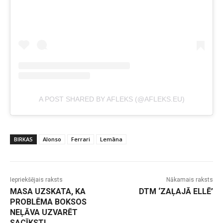
A POST SHARED BY AFLEKS (@AFLEKS.EU)
BIRKAS
Alonso
Ferrari
Lemāna
Iepriekšējais raksts
Nākamais raksts
MASA UZSKATA, KA
DTM ‘ZAĻAJĀ ELLĒ’
PROBLĒMA BOKSOS
NEĻĀVA UZVARĒT
SACĪKSTI