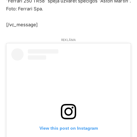
“
Ferrari 250 TR58
” spēja uzvarēt spēcīgos “Aston Martin”.
Foto: Ferrari Spa.
[/vc_message]
REKLĀMA
View this post on Instagram