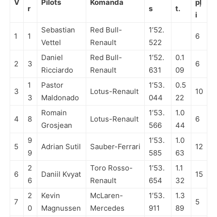
V
Pilots
Komanda
pļ
r
s
t.
i
Sebastian
Red Bull-
1’52.
1
1
6
Vettel
Renault
522
Daniel
Red Bull-
1’52.
0.1
2
3
6
Ricciardo
Renault
631
09
1
Pastor
1’53.
0.5
3
Lotus-Renault
10
3
Maldonado
044
22
Romain
1’53.
1.0
4
8
Lotus-Renault
6
Grosjean
566
44
9
1’53.
1.0
5
Adrian Sutil
Sauber-Ferrari
12
9
585
63
2
Toro Rosso-
1’53.
1.1
6
Daniil Kvyat
15
6
Renault
654
32
2
Kevin
McLaren-
1’53.
1.3
7
5
0
Magnussen
Mercedes
911
89