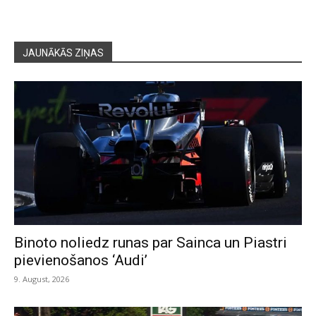
JAUNĀKĀS ZIŅAS
Binoto noliedz runas par Sainca un Piastri
pievienošanos ‘Audi’
9. August, 2026