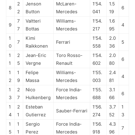
2
Jenson
McLaren-
1’54.
1.5
8
6
2
Button
Mercedes
041
19
7
Valtteri
Williams-
1’54.
1.6
9
4
7
Bottas
Mercedes
217
95
1
Kimi
1’54.
2.0
7
Ferrari
5
0
Raikkonen
558
36
1
2
Jean-Eric
Toro Rosso-
1’54.
2.0
6
1
5
Vergne
Renault
602
80
1
1
Felipe
Williams-
1’55.
2.4
4
2
9
Massa
Mercedes
003
81
1
2
Nico
Force India-
1’55.
3.1
6
3
7
Hulkenberg
Mercedes
688
66
1
2
Esteban
1’56.
3.7
1
Sauber-Ferrari
4
1
Gutierrez
274
52
3
1
1
Sergio
Force India-
1’56.
4.3
7
5
1
Perez
Mercedes
918
96