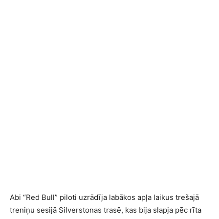
Abi “Red Bull” piloti uzrādīja labākos apļa laikus trešajā
treniņu sesijā Silverstonas trasē, kas bija slapja pēc rīta