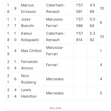
1
Marcus
Caterham-
1’57.
4.5
9
10
6
Ericsson
Renault
091
69
1
1
Jules
Marussia-
1’57.
5.0
6
7
7
Bianchi
Ferrari
586
64
1
1
Kamui
Caterham-
1’57.
5.3
10
8
0
Kobayashi
Renault
914
92
1
Marussia-
4
Max Chilton
1
9
Ferrari
2
1
Fernando
Ferrari
4
0
4
Alonso
2
Nico
6
Mercedes
4
1
Rosberg
2
4
Lewis
Mercedes
5
2
4
Hamilton
REKLĀMA