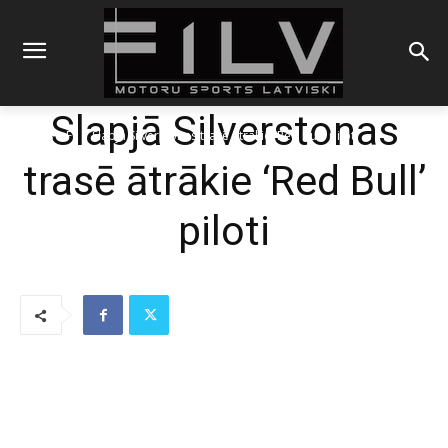
Slapjā Silverstonas
Sākums
F1
Slapjā Silverstonas trasē ātrākie 'Red Bull' piloti
trasē ātrākie ‘Red Bull’
piloti