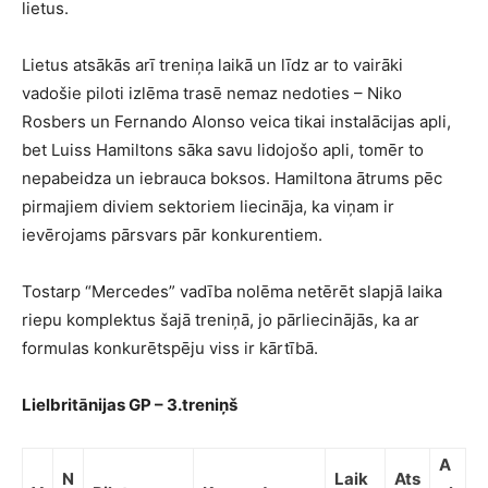
lietus.
Lietus atsākās arī treniņa laikā un līdz ar to vairāki
vadošie piloti izlēma trasē nemaz nedoties – Niko
Rosbers un Fernando Alonso veica tikai instalācijas apli,
bet Luiss Hamiltons sāka savu lidojošo apli, tomēr to
nepabeidza un iebrauca boksos. Hamiltona ātrums pēc
pirmajiem diviem sektoriem liecināja, ka viņam ir
ievērojams pārsvars pār konkurentiem.
Tostarp “Mercedes” vadība nolēma netērēt slapjā laika
riepu komplektus šajā treniņā, jo pārliecinājās, ka ar
formulas konkurētspēju viss ir kārtībā.
Lielbritānijas GP – 3.treniņš
A
N
Laik
Ats