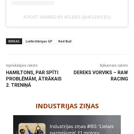
A POST SHARED BY AFLEKS (@AFLEKS.EU)
BIRKAS
Lielbritānijas GP
Red Bull
Iepriekšējais raksts
Nākamais raksts
HAMILTONS, PAR SPĪTI
DEREKS VORVIKS – RAW
PROBLĒMĀM, ĀTRĀKAIS
RACING
2. TRENIŅĀ
-
INDUSTRIJAS ZIŅAS