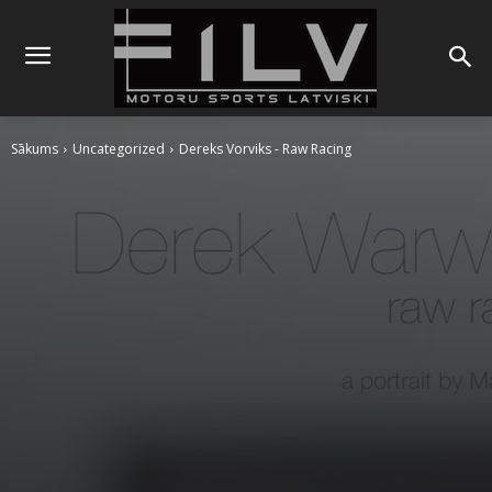
Sākums
Uncategorized
Dereks Vorviks - Raw Racing