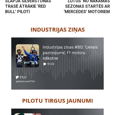
SLAPJĀ SILVERSTONAS
‘LOTUS’ NO NĀKAMĀS
TRASĒ ĀTRĀKIE ‘RED
SEZONAS STARTĒS AR
BULL’ PILOTI
‘MERCEDES’ MOTORIEM
-
INDUSTRIJAS ZIŅAS
PILOTU TIRGUS JAUNUMI