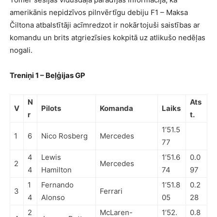
amerikānis nepidzīvos pilnvērtīgu debiju F1 – Maksa
Čiltona atbalstītāji acīmredzot ir nokārtojuši saistības ar
komandu un brits atgriezīsies kokpitā uz atlikušo nedēļas
nogali.
Treniņi 1 – Beļģijas GP
N
Ats
V
Pilots
Komanda
Laiks
r
t.
1’51.5
1
6
Nico Rosberg
Mercedes
77
4
Lewis
1’51.6
0.0
2
Mercedes
4
Hamilton
74
97
1
Fernando
1’51.8
0.2
3
Ferrari
4
Alonso
05
28
2
McLaren-
1’52.
0.8