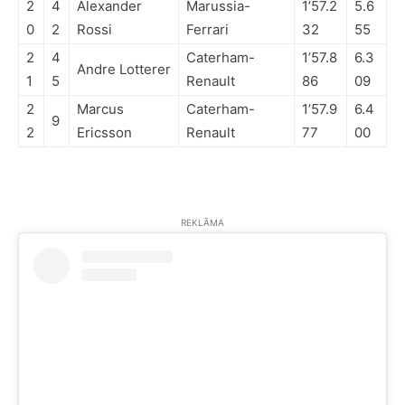
2
4
Alexander
Marussia-
1’57.2
5.6
0
2
Rossi
Ferrari
32
55
2
4
Caterham-
1’57.8
6.3
Andre Lotterer
1
5
Renault
86
09
2
Marcus
Caterham-
1’57.9
6.4
9
2
Ericsson
Renault
77
00
REKLĀMA