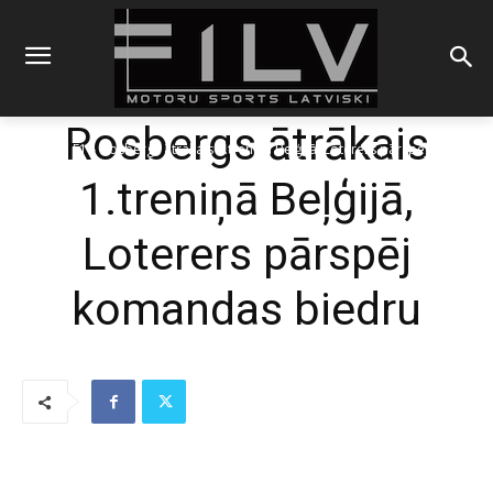
Rosbergs ātrākais
Sākums
F1
Rosbergs ātrākais 1.treniņā Beļģijā, Loterers pārspēj
komandas biedru
1.treniņā Beļģijā,
Loterers pārspēj
komandas biedru