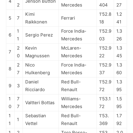
4
Jenson Button
2
Mercedes
404
27
Kimi
1’52.8
1.2
5
7
Ferrari
Raikkonen
18
41
1
Force India-
1’52.9
1.3
6
Sergio Perez
1
Mercedes
03
26
2
Kevin
McLaren-
1’52.9
1.3
7
0
Magnussen
Mercedes
22
45
2
Nico
Force India-
1’52.9
1.3
8
7
Hulkenberg
Mercedes
37
60
Daniel
Red Bull-
1’52.9
1.3
9
3
Ricciardo
Renault
72
95
1
7
Williams-
1’53.1
1.5
Valtteri Bottas
0
7
Mercedes
72
95
1
Sebastian
Red Bull-
1’53.
1.7
1
1
Vettel
Renault
369
92
1
2
Toro Rosso-
1’53.
2.0