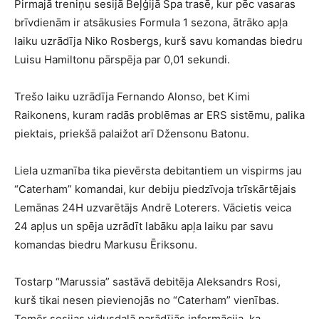
Pirmajā treniņu sesijā Beļģijā Spa trasē, kur pēc vasaras
brīvdienām ir atsākusies Formula 1 sezona, ātrāko apļa
laiku uzrādīja Niko Rosbergs, kurš savu komandas biedru
Luisu Hamiltonu pārspēja par 0,01 sekundi.
Trešo laiku uzrādīja Fernando Alonso, bet Kimi
Raikonens, kuram radās problēmas ar ERS sistēmu, palika
piektais, priekšā palaižot arī Džensonu Batonu.
Liela uzmanība tika pievērsta debitantiem un vispirms jau
“Caterham” komandai, kur debiju piedzīvoja trīskārtējais
Lemānas 24H uzvarētājs Andrē Loterers. Vācietis veica
24 apļus un spēja uzrādīt labāku apļa laiku par savu
komandas biedru Markusu Ēriksonu.
Tostarp “Marussia” sastāvā debitēja Aleksandrs Rosi,
kurš tikai nesen pievienojās no “Caterham” vienības.
Tomēr sesijas vidusdaļā parādījās informācija, ka