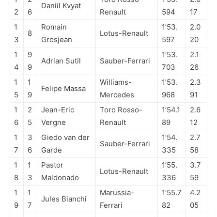
Daniil Kvyat
2
6
Renault
594
17
1
Romain
1’53.
2.0
8
Lotus-Renault
3
Grosjean
597
20
1
9
1’53.
2.1
Adrian Sutil
Sauber-Ferrari
4
9
703
26
1
1
Williams-
1’53.
2.3
Felipe Massa
5
9
Mercedes
968
91
1
2
Jean-Eric
Toro Rosso-
1’54.1
2.6
6
5
Vergne
Renault
89
12
1
3
Giedo van der
1’54.
2.7
Sauber-Ferrari
7
6
Garde
335
58
1
1
Pastor
1’55.
3.7
Lotus-Renault
8
3
Maldonado
336
59
1
1
Marussia-
1’55.7
4.2
Jules Bianchi
9
7
Ferrari
82
05