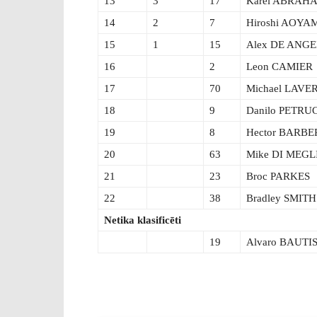
13
3
17
Karel ABRAH
14
2
7
Hiroshi AOYA
15
1
15
Alex DE ANGE
16
2
Leon CAMIER
17
70
Michael LAVE
18
9
Danilo PETRU
19
8
Hector BARB
20
63
Mike DI MEGL
21
23
Broc PARKES
22
38
Bradley SMITH
Netika klasificēti
19
Alvaro BAUTI