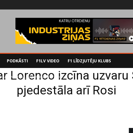
PODKĀSTI
F1LV VIDEO
F1 LĪDZJUTĒJU KLUBS
r Lorenco izcīna uzvaru 
ru Silverstonā, uz pjedestāla arī Rosi
pjedestāla arī Rosi