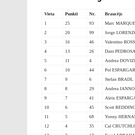
Vieta
Punkti
Nr.
Braucējs
1
25
93
Marc MARQU
2
20
99
Jorge LORENZ
3
16
46
Valentino ROSS
4
13
26
Dani PEDROS
5
11
4
Andrea DOVIZ
6
10
44
Pol ESPARGA
7
9
6
Stefan BRADL
8
8
29
Andrea IANN
9
7
41
Aleix ESPAR
10
6
45
Scott REDDIN
11
5
68
Yonny HERN
12
4
35
Cal CRUTCH