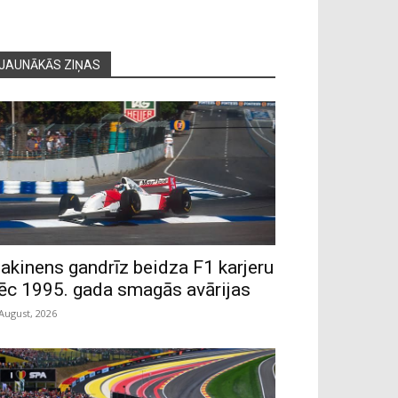
JAUNĀKĀS ZIŅAS
akinens gandrīz beidza F1 karjeru
ēc 1995. gada smagās avārijas
 August, 2026