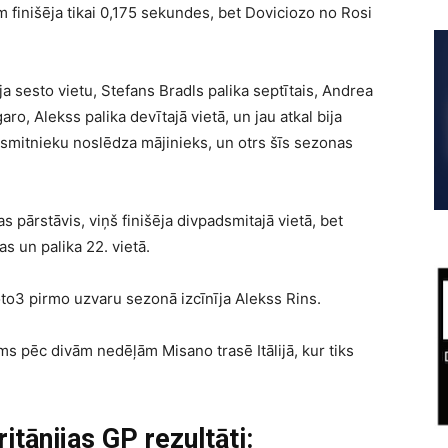
 finišēja tikai 0,175 sekundes, bet Doviciozo no Rosi
a sesto vietu, Stefans Bradls palika septītais, Andrea
o, Alekss palika devītajā vietā, un jau atkal bija
esmitnieku noslēdza mājinieks, un otrs šīs sezonas
jas pārstāvis, viņš finišēja divpadsmitajā vietā, bet
s un palika 22. vietā.
to3 pirmo uzvaru sezonā izcīnīja Alekss Rins.
pēc divām nedēļām Misano trasē Itālijā, kur tiks
tānijas GP rezultāti: