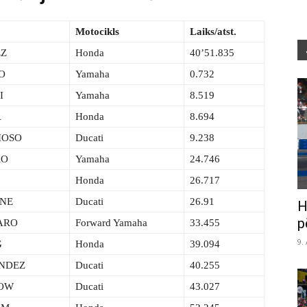
Motocikls
Laiks/atst.
EZ
Honda
40’51.835
O
Yamaha
0.732
I
Yamaha
8.519
A
Honda
8.694
IOSO
Ducati
9.238
RO
Yamaha
24.746
Honda
26.717
ONE
Ducati
26.91
H
p
GARO
Forward Yamaha
33.455
9.
G
Honda
39.094
ANDEZ
Ducati
40.255
LOW
Ducati
43.027