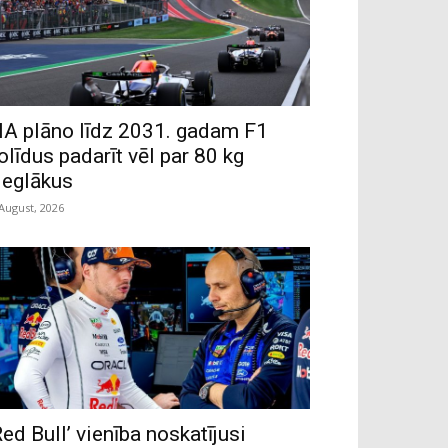
IA plāno līdz 2031. gadam F1
olīdus padarīt vēl par 80 kg
ieglākus
 August, 2026
Red Bull’ vienība noskatījusi