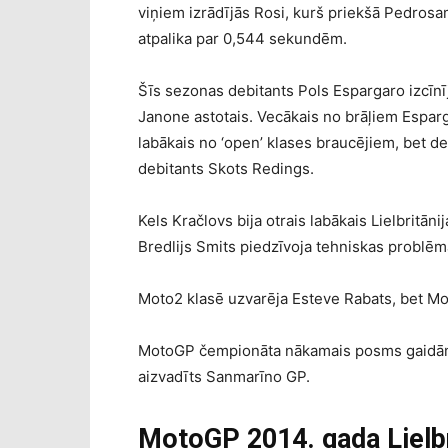
viņiem izrādījās Rosi, kurš priekšā Pedrosam
atpalika par 0,544 sekundēm.
Šīs sezonas debitants Pols Espargaro izcīnīj
Janone astotais. Vecākais no brāļiem Espargar
labākais no ‘open’ klases braucējiem, bet d
debitants Skots Redings.
Kels Kračlovs bija otrais labākais Lielbritāni
Bredlijs Smits piedzīvoja tehniskas problēma
Moto2 klasē uzvarēja Esteve Rabats, bet Mo
MotoGP čempionāta nākamais posms gaidāms 
aizvadīts Sanmarīno GP.
MotoGP 2014. gada Lielbri