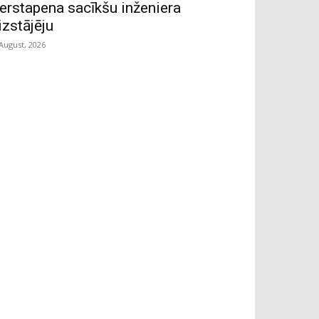
erstapena sacīkšu inženiera
izstājēju
 August, 2026