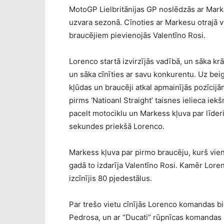
MotoGP Lielbritānijas GP noslēdzās ar Mark
uzvara sezonā. Cīnoties ar Markesu otrajā v
braucējiem pievienojās Valentīno Rosi.
Lorenco startā izvirzījās vadībā, un sāka krā
un sāka cīnīties ar savu konkurentu. Uz bei
kļūdas un braucēji atkal apmainījās pozīci
pirms ‘Natioanl Straight’ taisnes ielieca iekš
pacelt motociklu un Markess kļuva par līderi.
sekundes priekšā Lorenco.
Markess kļuva par pirmo braucēju, kurš vien
gadā to izdarīja Valentīno Rosi. Kamēr Loren
izcīnījis 80 pjedestālus.
Par trešo vietu cīnījās Lorenco komandas bi
Pedrosa, un ar “Ducati” rūpnīcas komandas 