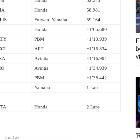
AM
Honda
52.245
MA
Honda
58.981
LIS
Forward Yamaha
59.164
Honda
+1’05.680
RTY
PBM
+1’10.939
F
b
CCI
ART
+1’16.834
v
ERA
Avintia
+1’16.904
9.
IO
Avintia
+1’34.939
PBM
+1’38.442
Yamaha
1 Lap
STA
Honda
2 Laps
‘
REKLĀMA