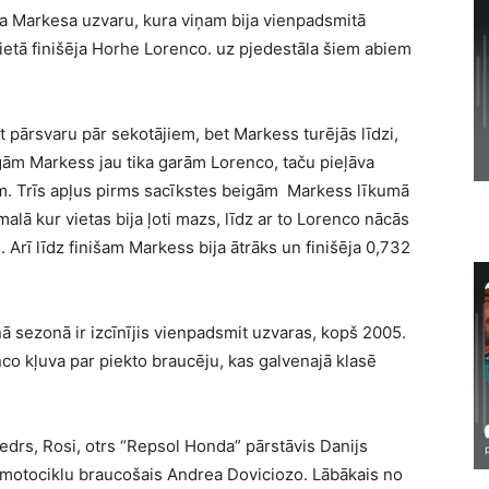
a Markesa uzvaru, kura viņam bija vienpadsmitā
ietā finišēja Horhe Lorenco. uz pjedestāla šiem abiem
t pārsvaru pār sekotājiem, bet Markess turējās līdzi,
gām Markess jau tika garām Lorenco, taču pieļāva
jām. Trīs apļus pirms sacīkstes beigām Markess līkumā
malā kur vietas bija ļoti mazs, līdz ar to Lorenco nācās
 Arī līdz finišam Markess bija ātrāks un finišēja 0,732
ā sezonā ir izcīnījis vienpadsmit uzvaras, kopš 2005.
co kļuva par piekto braucēju, kas galvenajā klasē
edrs, Rosi, otrs “Repsol Honda” pārstāvis Danijs
motociklu braucošais Andrea Doviciozo. Lābākais no